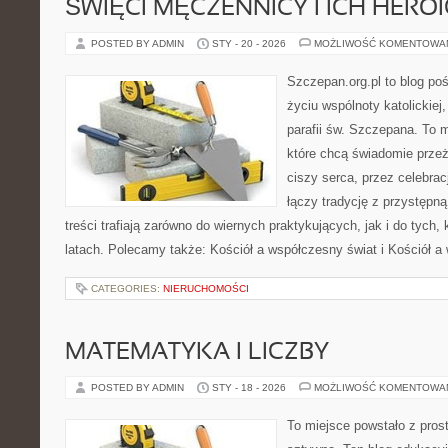
ŚWIĘCI MĘCZENNICY I ICH HERO
POSTED BY ADMIN
STY - 20 - 2026
MOŻLIWOŚĆ KOMENTOWA
Szczepan.org.pl to blog p
życiu wspólnoty katolickiej
parafii św. Szczepana. To m
które chcą świadomie prze
ciszy serca, przez celebrac
łączy tradycję z przystępną
treści trafiają zarówno do wiernych praktykujących, jak i do tych,
latach. Polecamy także: Kościół a współczesny świat i Kościół a
CATEGORIES:
NIERUCHOMOŚCI
MATEMATYKA I LICZBY
POSTED BY ADMIN
STY - 18 - 2026
MOŻLIWOŚĆ KOMENTOWA
To miejsce powstało z pros