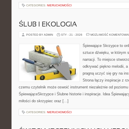
CATEGORIES:
NIERUCHOMOŚCI
ŚLUB I EKOLOGIA
POSTED BY ADMIN
STY - 21 - 2026
MOŻLIWOŚĆ KOMENTOWA
Śpiewające Skrzypce to on
sztuce dźwięku, w którym s
narracji. To miejsce stworz
odkrywać piękno melodii, a 
pragną uczyć się gry na i
Strona łączy inspiracje z rz
czemu czytelnik może oswoić instrument niezależnie od poziom
ŚpiewająceSkrzypce i Ślubne historie i inspiracje. Idea Śpiewając
miłości do skrzypiec oraz […]
CATEGORIES:
NIERUCHOMOŚCI