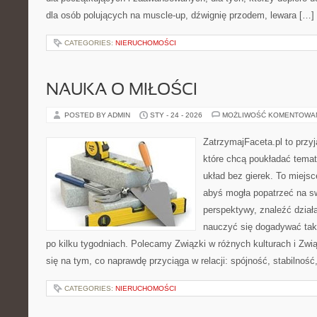
dla osób polujących na muscle-up, dźwignię przodem, lewara […]
CATEGORIES:
NIERUCHOMOŚCI
NAUKA O MIŁOŚCI
POSTED BY ADMIN
STY - 24 - 2026
MOŻLIWOŚĆ KOMENTOWA
ZatrzymajFaceta.pl to przyj
które chcą poukładać tema
układ bez gierek. To miejs
abyś mogła popatrzeć na sw
perspektywy, znaleźć dział
nauczyć się dogadywać tak,
po kilku tygodniach. Polecamy Związki w różnych kulturach i Zw
się na tym, co naprawdę przyciąga w relacji: spójność, stabilność
CATEGORIES:
NIERUCHOMOŚCI