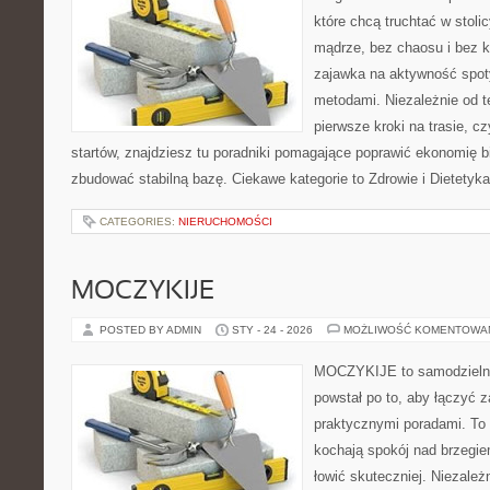
które chcą truchtać w stolic
mądrze, bez chaosu i bez ko
zajawka na aktywność spot
metodami. Niezależnie od t
pierwsze kroki na trasie, c
startów, znajdziesz tu poradniki pomagające poprawić ekonomię b
zbudować stabilną bazę. Ciekawe kategorie to Zdrowie i Dietetyka
CATEGORIES:
NIERUCHOMOŚCI
MOCZYKIJE
POSTED BY ADMIN
STY - 24 - 2026
MOŻLIWOŚĆ KOMENTOWA
MOCZYKIJE to samodzielny p
powstał po to, aby łączyć 
praktycznymi poradami. To 
kochają spokój nad brzegie
łowić skuteczniej. Niezależn