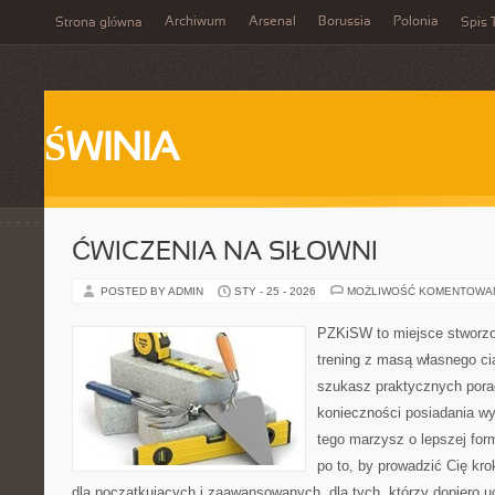
Archiwum
Arsenal
Borussia
Polonia
Strona główna
Spis 
ŚWINIA
ĆWICZENIA NA SIŁOWNI
POSTED BY ADMIN
STY - 25 - 2026
MOŻLIWOŚĆ KOMENTOWA
PZKiSW to miejsce stworzo
trening z masą własnego ciał
szukasz praktycznych pora
konieczności posiadania w
tego marzysz o lepszej form
po to, by prowadzić Cię kr
dla początkujących i zaawansowanych, dla tych, którzy dopiero u