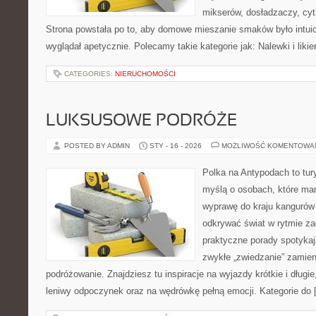
mikserów, dosładzaczy, cyt
Strona powstała po to, aby domowe mieszanie smaków było intuic
wyglądał apetycznie. Polecamy takie kategorie jak: Nalewki i likie
CATEGORIES:
NIERUCHOMOŚCI
LUKSUSOWE PODRÓŻE
POSTED BY ADMIN
STY - 16 - 2026
MOŻLIWOŚĆ KOMENTOWA
Polka na Antypodach to tur
myślą o osobach, które mar
wyprawę do kraju kangurów 
odkrywać świat w rytmie za
praktyczne porady spotykają
zwykłe „zwiedzanie” zamie
podróżowanie. Znajdziesz tu inspiracje na wyjazdy krótkie i długi
leniwy odpoczynek oraz na wędrówkę pełną emocji. Kategorie do 