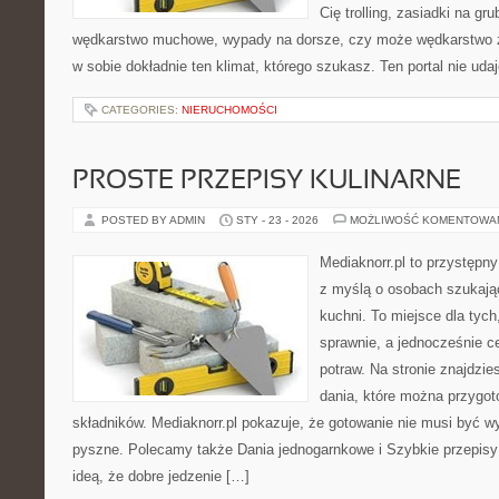
Cię trolling, zasiadki na gr
wędkarstwo muchowe, wypady na dorsze, czy może wędkarstw
w sobie dokładnie ten klimat, którego szukasz. Ten portal nie uda
CATEGORIES:
NIERUCHOMOŚCI
PROSTE PRZEPISY KULINARNE
POSTED BY ADMIN
STY - 23 - 2026
MOŻLIWOŚĆ KOMENTOWA
Mediaknorr.pl to przystępny
z myślą o osobach szukają
kuchni. To miejsce dla tyc
sprawnie, a jednocześnie 
potraw. Na stronie znajdzie
dania, które można przygo
składników. Mediaknorr.pl pokazuje, że gotowanie nie musi być w
pyszne. Polecamy także Dania jednogarnkowe i Szybkie przepisy k
ideą, że dobre jedzenie […]