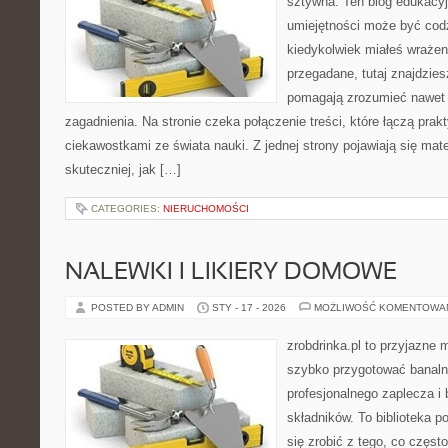
sztywna. Ten blog edukacy
umiejętności może być codzi
kiedykolwiek miałeś wrażen
przegadane, tutaj znajdzies
pomagają zrozumieć nawet n
zagadnienia. Na stronie czeka połączenie treści, które łączą prak
ciekawostkami ze świata nauki. Z jednej strony pojawiają się mate
skuteczniej, jak […]
CATEGORIES:
NIERUCHOMOŚCI
NALEWKI I LIKIERY DOMOWE
POSTED BY ADMIN
STY - 17 - 2026
MOŻLIWOŚĆ KOMENTOWA
zrobdrinka.pl to przyjazne 
szybko przygotować banalni
profesjonalnego zaplecza i
składników. To biblioteka p
się zrobić z tego, co częst