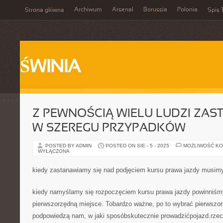
Archiwum
Arsenal
Borussia
Polonia
Strona główna
Spis 
ŚWINIA
Z PEWNOŚCIĄ WIELU LUDZI ZAS
W SZEREGU PRZYPADKÓW
POSTED BY ADMIN
POSTED ON SIE - 5 - 2025
MOŻLIWOŚĆ K
WYŁĄCZONA
kiedy zastanawiamy się nad podjęciem kursu prawa jazdy musi
kiedy namyślamy się rozpoczęciem kursu prawa jazdy powinniś
pierwszorzędną miejsce. Tobardzo ważne, po to wybrać pierwszor
podpowiedzą nam, w jaki sposóbskutecznie prowadzićpojazd.rzec