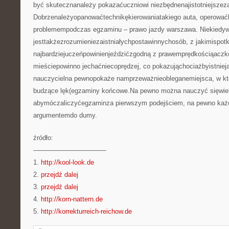
być skutecznanależy pokazaćuczniowi niezbędnenajistotniejszez
Dobrzenależyopanowaćtechnikękierowaniatakiego auta, operować
problemempodczas egzaminu – prawo jazdy warszawa. Niekiedy
jesttakżezrozumieniezaistniałychpostawinnychosób, z jakimispot
najbardziejuczeńpowinienjeździćzgodną z prawemprędkościąaczko
mieściepowinno jechaćniecoprędzej, co pokazująchociażbyistniej
nauczycielna pewnopokaże namprzeważnieobleganemiejsca, w któ
budzące lęk(egzaminy końcowe.Na pewno można nauczyć sięwie
abymóczaliczyćegzaminza pierwszym podejściem, na pewno każd
argumentemdo dumy.
źródło:
———————————
1.
http://kool-look.de
2.
przejdź dalej
3.
przejdź dalej
4.
http://korn-nattern.de
5.
http://korrekturreich-reichow.de