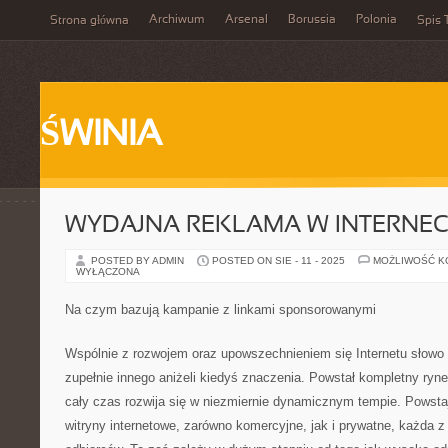
Archiwum
Arsenal
Borussia
Polonia
Strona główna
Spis 
ŚWINIA
WYDAJNA REKLAMA W INTERNEC
POSTED BY ADMIN
POSTED ON SIE - 11 - 2025
MOŻLIWOŚĆ 
WYŁĄCZONA
Na czym bazują kampanie z linkami sponsorowanymi
Wspólnie z rozwojem oraz upowszechnieniem się Internetu słowo t
zupełnie innego aniżeli kiedyś znaczenia. Powstał kompletny ryne
cały czas rozwija się w niezmiernie dynamicznym tempie. Powstaj
witryny internetowe, zarówno komercyjne, jak i prywatne, każda z