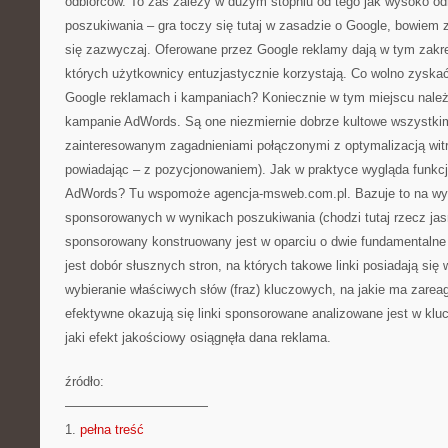
odbiorców. To zaś zależy w dużym stopniu od tego jak wysoko od
poszukiwania – gra toczy się tutaj w zasadzie o Google, bowiem z
się zazwyczaj. Oferowane przez Google reklamy dają w tym zakre
których użytkownicy entuzjastycznie korzystają. Co wolno zysk
Google reklamach i kampaniach? Koniecznie w tym miejscu należ
kampanie AdWords. Są one niezmiernie dobrze kultowe wszystki
zainteresowanym zagadnieniami połączonymi z optymalizacją witr
powiadając – z pozycjonowaniem). Jak w praktyce wygląda funkc
AdWords? Tu wspomoże agencja-msweb.com.pl. Bazuje to na wyśw
sponsorowanych w wynikach poszukiwania (chodzi tutaj rzecz jas
sponsorowany konstruowany jest w oparciu o dwie fundamentalne
jest dobór słusznych stron, na których takowe linki posiadają się
wybieranie właściwych słów (fraz) kluczowych, na jakie ma zareag
efektywne okazują się linki sponsorowane analizowane jest w klu
jaki efekt jakościowy osiągnęła dana reklama.
źródło:
———————————
1.
pełna treść