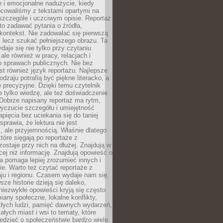
 i emocjonalne nadużycie, kiedy
bcowaliśmy z tekstami opartymi na
 szczególe i uczciwym opisie. Reportaż
to zadawać pytania o źródła,
kontekst. Nie zadowalać się pierwszą
 lecz szukać pełniejszego obrazu. Ta
daje się nie tylko przy czytaniu
ale również w pracy, relacjach i
 sprawach publicznych. Nie bez
st również język reportażu. Najlepsze
odzaju potrafią być piękne literacko, a
 precyzyjne. Dzięki temu czytelnik
e tylko wiedzę, ale też doświadczenie
Dobrze napisany reportaż ma rytm,
yczucie szczegółu i umiejętność
pięcia bez uciekania się do taniej
sprawia, że lektura nie jest
 ale przyjemnością. Właśnie dlatego
które sięgają po reportaże z
zostaje przy nich na dłużej. Znajdują w
cej niż informację. Znajdują opowieść o
ra pomaga lepiej zrozumieć innych i
e. Warto też czytać reportaże z
ju i regionu. Czasem wydaje nam się,
sze historie dzieją się daleko,
iezwykłe opowieści kryją się często
iany społeczne, lokalne konflikty,
kłych ludzi, pamięć dawnych wydarzeń,
łych miast i wsi to tematy, które
iedzieć o społeczeństwie bardzo wiele.