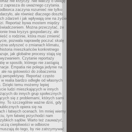
ortaż nie krzyczy. Nie walczy o uwagę
ecz zaprasza do uważnego czytania.
odbiorca zaczyna rozumieć nie tylko
ydarzyło, ale również dlaczego doszło
ch zdarzeń i jak wpływają one na życie
dzi. Reportaż bywa mostem między
oświadczeniem. Można przeczytać, że
ionie trwa kryzys gospodarczy, ale
ieść o rodzinie, która musi zmienić
życie, pozwala naprawdę poczuć skalę
ożna usłyszeć o zmianach klimatu,
 historia mieszkańców konkretnego
zuje, jak globalne procesy stają się
wyzwaniem. Czytanie reportaży
tię w sposób, którego nie zastąpią
rmacje. Empatia nie polega jedynie na
 ale na gotowości do zobaczenia
ej perspektywy. Reportaż często
 w realia bardzo odległe od własnych
. Dzięki temu możemy lepiej
ycie ludzi mieszkających w innych
eżących do innych grup społecznych
ących się z problemami, których sami
śmy. To szczególnie ważne dziś, gdy
publicznych opiera się na
ach i łatwych ocenach. Im mniej wiemy
iu, tym łatwiej przychodzi nam
zybkich sądów. Warto też zauważyć,
 uczą cierpliwości w odbiorze
Zmuszają do tego, by nie zatrzymywać