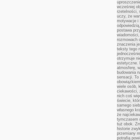
uproszczenie
wcześniej o
rzetelności,
uczy, że war
motywacje i 
odpowiedzią,
postawa przy
wiadomości, 
rozmowach o
znaczenia je
teksty tego r
jednocześnie
otrzymuje ni
estetyczne. 
atmosferę, w
budowania na
sensacji. To 
obowiązkiem,
wiele osób, 
ciekawości, 
nich coś wię
świecie, któ
samego siebi
własnego kra
że najciekaw
tymczasem n
tuż obok. Zm
historie zwy
przemiany ma
potrafią pow