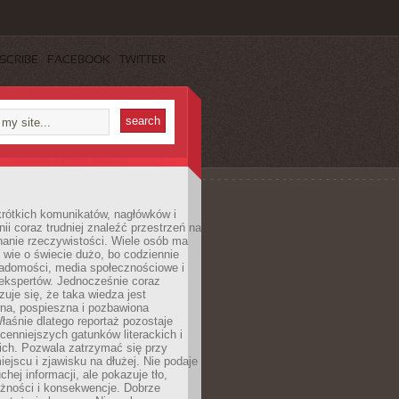
SCRIBE
FACEBOOK
TWITTER
rótkich komunikatów, nagłówków i
nii coraz trudniej znaleźć przestrzeń na
nanie rzeczywistości. Wiele osób ma
 wie o świecie dużo, bo codziennie
iadomości, media społecznościowe i
ekspertów. Jednocześnie coraz
zuje się, że taka wiedza jest
na, pospieszna i pozbawiona
łaśnie dlatego reportaż pozostaje
cenniejszych gatunków literackich i
ich. Pozwala zatrzymać się przy
iejscu i zjawisku na dłużej. Nie podaje
chej informacji, ale pokazuje tło,
eżności i konsekwencje. Dobrze