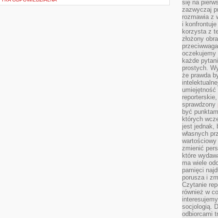
się na pierw
zazwyczaj pr
rozmawia z 
i konfrontuj
korzysta z t
złożony obra
przeciwwaga 
oczekujemy 
każde pytani
prostych. W
że prawda b
intelektualn
umiejętność 
reporterskie
sprawdzony
być punktam
których wcze
jest jednak,
własnych pr
wartościowy 
zmienić pers
które wydawa
ma wiele odc
pamięci najdł
porusza i zm
Czytanie re
również w co
interesujemy
socjologią. 
odbiorcami t