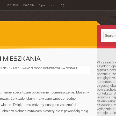
l
Borussia
Polonia
Tagi
Spis Treści
SUB
 MIESZKANIA
W czasach k
szybkich opi
WNĘTRZE
SIE - 1 - 2025
MOŻLIWOŚĆ KOMENTOWANIA
ZOSTAŁA
głębsze poz
DOMU
poczucie, że
I
MIESZKANIA
przegląda w
komentarze 
częściej oka
powierzchow
zmiernie specyficzne objaśnienie i pomieszczenie. Możemy
kontekstu. W
jednym z naj
trować, że każde lokum ma własne wnętrze. Jedno
dziennikarsk
e własne. Dzięki temu widzimy następne zależności
człowieku, m
wyłącznie su
okale w blokach bytowych niestety ale z pewnością mają
emocje, zal