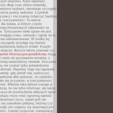
szym wrażeniu. Autor reportażu
zez długi czas zbiera materiały,
wieloma osobami, obserwuje szczegóły
e różne punkty widzenia. Czytelnik
ej pracy i ma szansę zobaczyć bardziej
z rzeczywistości. To ważna
dla świata, w którym często
natychmiastowych odpowiedzi na
e. Tymczasem wiele spraw nie jest
ymagają czasu, namysłu i zgody na to,
ywa wielowarstwowa. W środku tej
ej przygody przydaje się również
wybierania dobrych źródeł. Książki
, audycje, dłuższe teksty prasowe czy
portal informacyjno-poradnikowy
mogą
i startu do poznawania tematów, o
śniej wiedzieliśmy niewiele. Kluczowe
 by nie szukać tylko potwierdzenia
zekonań. Reportaż staje się naprawdę
wtedy, gdy potrafi nas zaskoczyć,
pektywę albo pokazać, że zjawisko,
ło się oczywiste, w rzeczywistości
ieni. Właśnie taka lektura zostaje w
użej, bo nie tylko informuje, ale także
usza do przemyślenia własnych opinii.
portaży może mieć ogromną wartość
dziennym życiu, nawet jeśli nie
 się zawodowo polityką, historią czy
Dzięki nim stajemy się uważniejszymi
reści. Łatwiej rozpoznać manipulację,