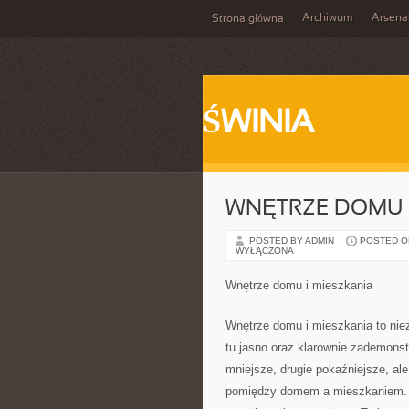
Archiwum
Arsena
Strona główna
ŚWINIA
WNĘTRZE DOMU I
POSTED BY ADMIN
POSTED ON 
WYŁĄCZONA
Wnętrze domu i mieszkania
Wnętrze domu i mieszkania to nie
tu jasno oraz klarownie zademons
mniejsze, drugie pokaźniejsze, al
pomiędzy domem a mieszkaniem. L