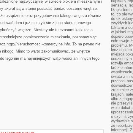
napisany rep
zależnione najzwyczajniej w świecie blokiem mieszkalnym i
sensacją, l
my akurat są w stanie posiadać bardzo obszerne wnętrze.
Dzięki temu 
to, co się w
że urządzenie oraz przygotowanie takiego wnętrza również
do określony
budować dom i już cieszyć się z jego stanu surowego.
zwykłych lu
faktami a d
ykończyć wnętrze. Niestety ale tu czasami kalkulacja
w jakimś reg
dopiero opow
potrzebniejsze pomieszczenia mieszkania, pozostawiając
całe swoje 
acz http://nieruchomosci-komercyjne.info. To na pewno nie
problemu. M
lecz dopiero
la nikogo. Mimo to warto zakomunikować, że wnętrze
miejsca poka
o tego nie ma najmniejszych wątpliwości ani innych tego
codziennym 
rozwija empa
krótkie info
współczuciu,
świata z inn
przenosi nas
doświadczeń
zrozumieć ż
krajach, nal
albo zmagaj
nie przeżyli
wiele debat 
uproszczeni
o czyimś życ
wydawanie s
że reportaże
informacji. 
TYKA ODPOWIEDZIALNA