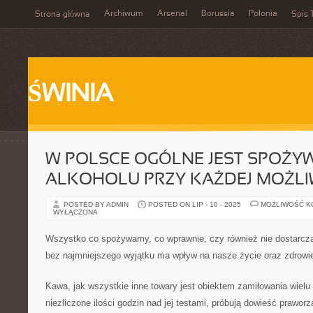
Archiwum
Arsenal
Borussia
Polonia
Strona główna
Spis 
ŚWINIA
W POLSCE OGÓLNE JEST SPOŻY
ALKOHOLU PRZY KAŻDEJ MOŻLIW
POSTED BY ADMIN
POSTED ON LIP - 10 - 2025
MOŻLIWOŚĆ 
WYŁĄCZONA
Wszystko co spożywamy, co wprawnie, czy również nie dostarc
bez najmniejszego wyjątku ma wpływ na nasze życie oraz zdrowi
Kawa, jak wszystkie inne towary jest obiektem zamiłowania wielu
niezliczone ilości godzin nad jej testami, próbują dowieść prawor