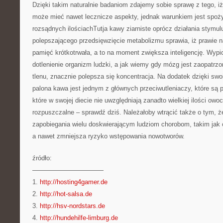
Dzięki takim naturalnie badaniom zdajemy sobie sprawę z tego, i
może mieć nawet lecznicze aspekty, jednak warunkiem jest spoż
rozsądnych ilościachTutja kawy ziarniste oprócz działania stymu
polepszającego przedsięwzięcie metabolizmu sprawia, iż prawie n
pamięć krótkotrwała, a to na moment zwiększa inteligencję. Wyp
dotlenienie organizm ludzki, a jak wiemy gdy mózg jest zaopatrzon
tlenu, znacznie polepsza się koncentracja. Na dodatek dzięki s
palona kawa jest jednym z głównych przeciwutleniaczy, które są 
które w swojej diecie nie uwzględniają zanadto wielkiej ilości ow
rozpuszczalne – sprawdź dziś. Należałoby wtrącić także o tym, ż
zapobiegania wielu doskwierającym ludziom chorobom, takim jak 
a nawet zmniejsza ryzyko wstępowania nowotworów.
źródło:
———————————
1.
http://hosting4gamer.de
2.
http://hot-salsa.de
3.
http://hsv-nordstars.de
4.
http://hundehilfe-limburg.de