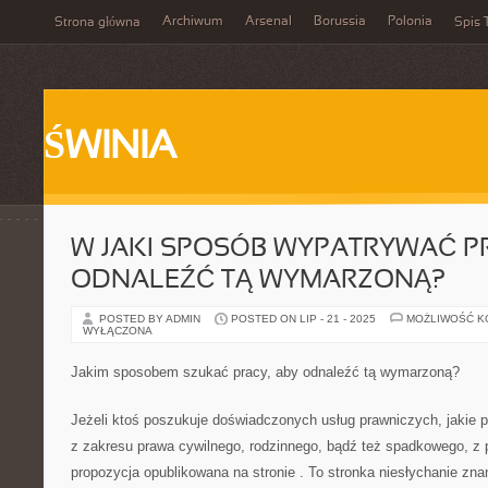
Archiwum
Arsenal
Borussia
Polonia
Strona główna
Spis 
ŚWINIA
W JAKI SPOSÓB WYPATRYWAĆ PR
ODNALEŹĆ TĄ WYMARZONĄ?
POSTED BY ADMIN
POSTED ON LIP - 21 - 2025
MOŻLIWOŚĆ 
WYŁĄCZONA
Jakim sposobem szukać pracy, aby odnaleźć tą wymarzoną?
Jeżeli ktoś poszukuje doświadczonych usług prawniczych, jakie
z zakresu prawa cywilnego, rodzinnego, bądź też spadkowego, z 
propozycja opublikowana na stronie
. To stronka niesłychanie znan