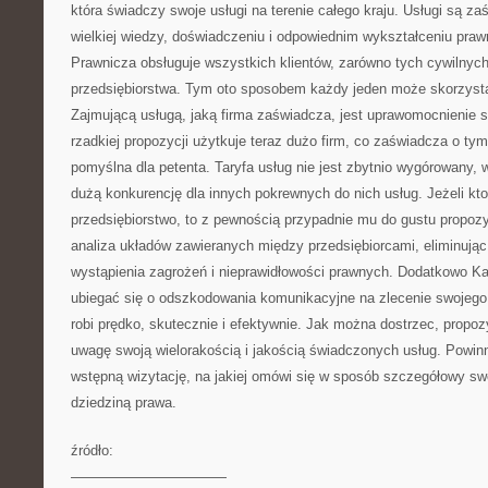
która świadczy swoje usługi na terenie całego kraju. Usługi są z
wielkiej wiedzy, doświadczeniu i odpowiednim wykształceniu praw
Prawnicza obsługuje wszystkich klientów, zarówno tych cywilnych,
przedsiębiorstwa. Tym oto sposobem każdy jeden może skorzystać 
Zajmującą usługą, jaką firma zaświadcza, jest uprawomocnienie sp
rzadkiej propozycji użytkuje teraz dużo firm, co zaświadcza o tym
pomyślna dla petenta. Taryfa usług nie jest zbytnio wygórowany, 
dużą konkurencję dla innych pokrewnych do nich usług. Jeżeli kt
przedsiębiorstwo, to z pewnością przypadnie mu do gustu propozy
analiza układów zawieranych między przedsiębiorcami, eliminują
wystąpienia zagrożeń i nieprawidłowości prawnych. Dodatkowo Kan
ubiegać się o odszkodowania komunikacyjne na zlecenie swojego 
robi prędko, skutecznie i efektywnie. Jak można dostrzec, propozy
uwagę swoją wielorakością i jakością świadczonych usług. Powin
wstępną wizytację, na jakiej omówi się w sposób szczegółowy sw
dziedziną prawa.
źródło:
———————————