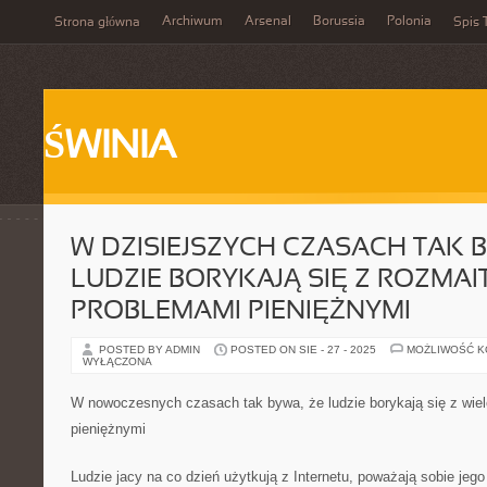
Archiwum
Arsenal
Borussia
Polonia
Strona główna
Spis 
ŚWINIA
W DZISIEJSZYCH CZASACH TAK B
LUDZIE BORYKAJĄ SIĘ Z ROZMAI
PROBLEMAMI PIENIĘŻNYMI
POSTED BY ADMIN
POSTED ON SIE - 27 - 2025
MOŻLIWOŚĆ 
WYŁĄCZONA
W nowoczesnych czasach tak bywa, że ludzie borykają się z wie
pieniężnymi
Ludzie jacy na co dzień użytkują z Internetu, poważają sobie jeg