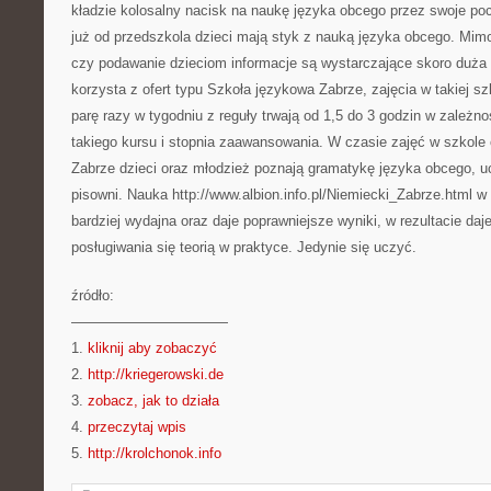
kładzie kolosalny nacisk na naukę języka obcego przez swoje poc
już od przedszkola dzieci mają styk z nauką języka obcego. Mimo
czy podawanie dzieciom informacje są wystarczające skoro duża l
korzysta z ofert typu Szkoła językowa Zabrze, zajęcia w takiej sz
parę razy w tygodniu z reguły trwają od 1,5 do 3 godzin w zależn
takiego kursu i stopnia zaawansowania. W czasie zajęć w szkole o
Zabrze dzieci oraz młodzież poznają gramatykę języka obcego, u
pisowni. Nauka http://www.albion.info.pl/Niemiecki_Zabrze.html w
bardziej wydajna oraz daje poprawniejsze wyniki, w rezultacie da
posługiwania się teorią w praktyce. Jedynie się uczyć.
źródło:
———————————
1.
kliknij aby zobaczyć
2.
http://kriegerowski.de
3.
zobacz, jak to działa
4.
przeczytaj wpis
5.
http://krolchonok.info