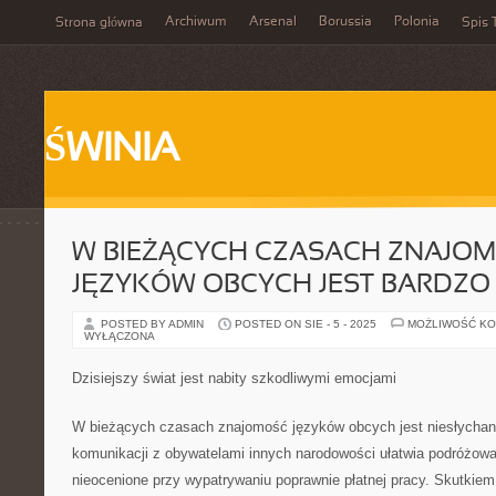
Archiwum
Arsenal
Borussia
Polonia
Strona główna
Spis 
ŚWINIA
W BIEŻĄCYCH CZASACH ZNAJO
JĘZYKÓW OBCYCH JEST BARDZO
POSTED BY ADMIN
POSTED ON SIE - 5 - 2025
MOŻLIWOŚĆ K
WYŁĄCZONA
Dzisiejszy świat jest nabity szkodliwymi emocjami
W bieżących czasach znajomość języków obcych jest niesłychan
komunikacji z obywatelami innych narodowości ułatwia podróżowan
nieocenione przy wypatrywaniu poprawnie płatnej pracy. Skutkiem