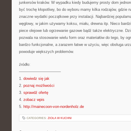
junkersów kraków. W wypadku kiedy budujemy prosty dom jednor
być trochę kłopotliwy, bo do wyboru mamy kilka rodzajów, gdzie 
znaczne wydatki początkowe przy instalacji. Najbardziej popularną
węglowy, w jakim używamy koksu, miału, drewna itp. Nieco bardzi
piece olejowe lub ogrzewanie gazowe bądź także elektryczne. Dzis
pozwala na stosowanie wielu form oraz materiałów do tego, by o
bardzo funkcjonalne, a zarazem łatwe w użyciu, więc obsługa ur
powoduje większych problemów.
źródło:
———————————
1.
dowiedz się jak
2.
poznaj możliwości
3.
sprawdź ofertę
4.
zobacz wpis
5.
http://mainecoon-von-nordenholz.de
CATEGORIES:
ZIOŁA W KUCHNI