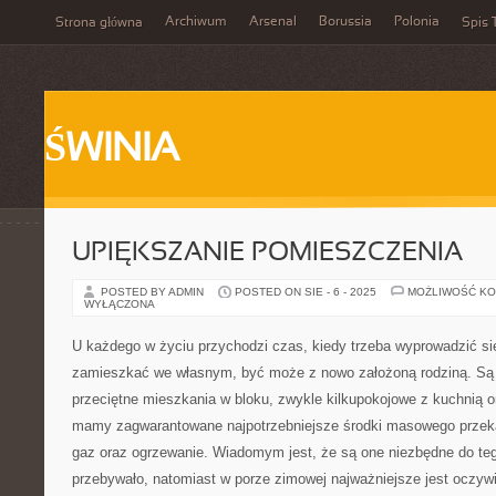
Archiwum
Arsenal
Borussia
Polonia
Strona główna
Spis 
ŚWINIA
UPIĘKSZANIE POMIESZCZENIA
POSTED BY ADMIN
POSTED ON SIE - 6 - 2025
MOŻLIWOŚĆ K
WYŁĄCZONA
U każdego w życiu przychodzi czas, kiedy trzeba wyprowadzić się
zamieszkać we własnym, być może z nowo założoną rodziną. Są t
przeciętne mieszkania w bloku, zwykle kilkupokojowe z kuchnią 
mamy zagwarantowane najpotrzebniejsze środki masowego przekaz
gaz oraz ogrzewanie. Wiadomym jest, że są one niezbędne do te
przebywało, natomiast w porze zimowej najważniejsze jest oczyw