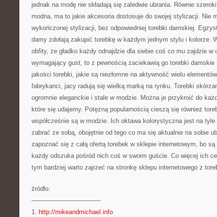
jednak na modę nie składają się zaledwie ubrania. Równie szeroki
modna, ma to jakie akcesoria dostosuje do swojej stylizacji. Ni
wykończonej stylizacji, bez odpowiedniej torebki damskiej. Egzy
damy zdołają zakupić torebkę w każdym jednym stylu i kolorze. Wy
obfity, że gładko każdy odnajdzie dla siebie coś co mu zajdzie w 
wymagający gust, to z pewnością zaciekawią go torebki damskie 
jakości torebki, jakie są niezłomne na aktywność wielu elementów
fabrykanci, jacy radują się wielką marką na rynku. Torebki skórzan
ogromnie eleganckie i stale w modzie. Można je przykroić do każde
które się udajemy. Potężną popularnością cieszą się również toreb
współcześnie są w modzie. Ich oktawa kolorystyczna jest na tyle
zabrać ze sobą, obojętnie od tego co ma się aktualnie na sobie 
zapoznać się z całą ofertą torebek w sklepie internetowym, bo są 
każdy odszuka pośród nich coś w swoim guście. Co więcej ich cen
tym bardziej warto zajrzeć na stronkę sklepu internetowego z to
źródło:
———————————
1.
http://mikeandmichael.info