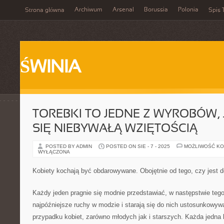
Archiwum
Arsenal
Borussia
Polonia
Strona główna
Spis 
ŚWINIA
TOREBKI TO JEDNE Z WYROBÓW, 
SIĘ NIEBYWAŁĄ WZIĘTOŚCIĄ
POSTED BY ADMIN
POSTED ON SIE - 7 - 2025
MOŻLIWOŚĆ K
WYŁĄCZONA
Kobiety kochają być obdarowywane. Obojętnie od tego, czy jest d
Każdy jeden pragnie się modnie przedstawiać, w następstwie tego
najpóźniejsze ruchy w modzie i starają się do nich ustosunkowyw
przypadku kobiet, zarówno młodych jak i starszych. Każda jedna 