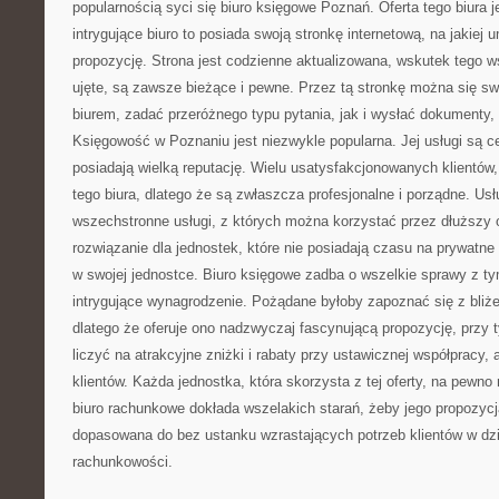
popularnością syci się biuro księgowe Poznań. Oferta tego biura 
intrygujące biuro to posiada swoją stronkę internetową, na jakiej 
propozycję. Strona jest codzienne aktualizowana, wskutek tego ws
ujęte, są zawsze bieżące i pewne. Przez tą stronkę można się s
biurem, zadać przeróżnego typu pytania, jak i wysłać dokumenty,
Księgowość w Poznaniu jest niezwykle popularna. Jej usługi są c
posiadają wielką reputację. Wielu usatysfakcjonowanych klientów
tego biura, dlatego że są zwłaszcza profesjonalne i porządne. Usł
wszechstronne usługi, z których można korzystać przez dłuższy
rozwiązanie dla jednostek, które nie posiadają czasu na prywatn
w swojej jednostce. Biuro księgowe zadba o wszelkie sprawy z ty
intrygujące wynagrodzenie. Pożądane byłoby zapoznać się z bliżej
dlatego że oferuje ono nadzwyczaj fascynującą propozycję, przy
liczyć na atrakcyjne zniżki i rabaty przy ustawicznej współpracy
klientów. Każda jednostka, która skorzysta z tej oferty, na pewno
biuro rachunkowe dokłada wszelakich starań, żeby jego propozycj
dopasowana do bez ustanku wzrastających potrzeb klientów w dzi
rachunkowości.