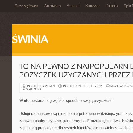
Archiwum
Arsenal
Borussia
Polonia
Strona główna
Spis 
ŚWINIA
TO NA PEWNO Z NAJPOPULARNI
POŻYCZEK UŻYCZANYCH PRZEZ 
POSTED BY ADMIN
POSTED ON LIP - 11 - 2025
MOŻLIWOŚĆ K
WYŁĄCZONA
Warto postarać się w jakiś sposób o swoją przyszłość
Usługi rachunkowe są niezmiernie potrzebne w dzisiejszych czasa
zarówno osoby fizyczne, jak i firmy bądź przedsiębiorstwa. Każ
zajmującą propozycję dla swoich klientów, ale największą w dzis