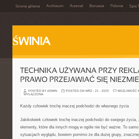
Archiwum
Arsenal
Borussia
Polonia
Strona główna
Spis 
ŚWINIA
TECHNIKA UŻYWANA PRZY REK
PRAWO PRZEJAWIAĆ SIĘ NIEZMIE
POSTED BY ADMIN
POSTED ON WRZ - 21 - 2025
MOŻLIWOŚĆ 
WYŁĄCZONA
Każdy człowiek trochę inaczej podchodzi do własnego życia
Jakikolwiek człowiek trochę inaczej podchodzi do swojego życia,
elementy, które dla innych mogą w ogóle nie być ważne. To sam
sytuacjach wyglądu, bowiem pomimo że dla dużej grupy, znacznej