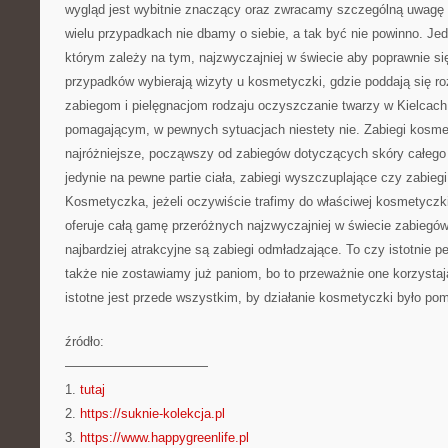
wygląd jest wybitnie znaczący oraz zwracamy szczególną uwagę n
wielu przypadkach nie dbamy o siebie, a tak być nie powinno. Jedn
którym zależy na tym, najzwyczajniej w świecie aby poprawnie s
przypadków wybierają wizyty u kosmetyczki, gdzie poddają się
zabiegom i pielęgnacjom rodzaju oczyszczanie twarzy w Kielcach
pomagającym, w pewnych sytuacjach niestety nie. Zabiegi kosme
najróżniejsze, począwszy od zabiegów dotyczących skóry całego 
jedynie na pewne partie ciała, zabiegi wyszczuplające czy zabieg
Kosmetyczka, jeżeli oczywiście trafimy do właściwej kosmetycz
oferuje całą gamę przeróżnych najzwyczajniej w świecie zabiegów
najbardziej atrakcyjne są zabiegi odmładzające. To czy istotnie p
także nie zostawiamy już paniom, bo to przeważnie one korzystaj
istotne jest przede wszystkim, by działanie kosmetyczki było po
źródło:
———————————
1.
tutaj
2.
https://suknie-kolekcja.pl
3.
https://www.happygreenlife.pl