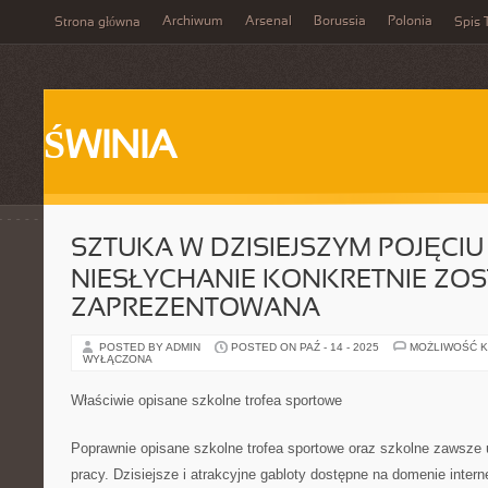
Archiwum
Arsenal
Borussia
Polonia
Strona główna
Spis 
ŚWINIA
SZTUKA W DZISIEJSZYM POJĘCIU
NIESŁYCHANIE KONKRETNIE ZOS
ZAPREZENTOWANA
POSTED BY ADMIN
POSTED ON PAŹ - 14 - 2025
MOŻLIWOŚĆ 
WYŁĄCZONA
Właściwie opisane szkolne trofea sportowe
Poprawnie opisane szkolne trofea sportowe oraz szkolne zawsze
pracy. Dzisiejsze i atrakcyjne gabloty dostępne na domenie inter