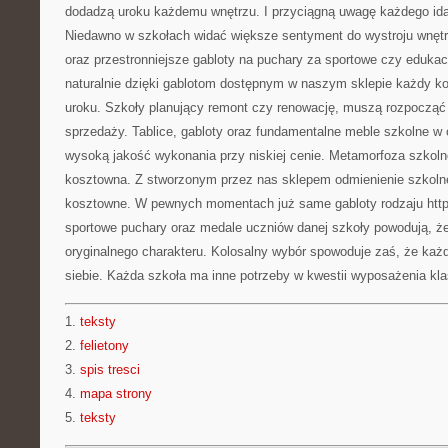
dodadzą uroku każdemu wnętrzu. I przyciągną uwagę każdego id
Niedawno w szkołach widać większe sentyment do wystroju wnętr
oraz przestronniejsze gabloty na puchary za sportowe czy edukac
naturalnie dzięki gablotom dostępnym w naszym sklepie każdy ko
uroku. Szkoły planujący remont czy renowację, muszą rozpocząć
sprzedaży. Tablice, gabloty oraz fundamentalne meble szkolne w 
wysoką jakość wykonania przy niskiej cenie. Metamorfoza szkoln
kosztowna. Z stworzonym przez nas sklepem odmienienie szkolne
kosztowne. W pewnych momentach już same gabloty rodzaju http:
sportowe puchary oraz medale uczniów danej szkoły powodują, że
oryginalnego charakteru. Kolosalny wybór spowoduje zaś, że każd
siebie. Każda szkoła ma inne potrzeby w kwestii wyposażenia klas
1.
teksty
2.
felietony
3.
spis tresci
4.
mapa strony
5.
teksty