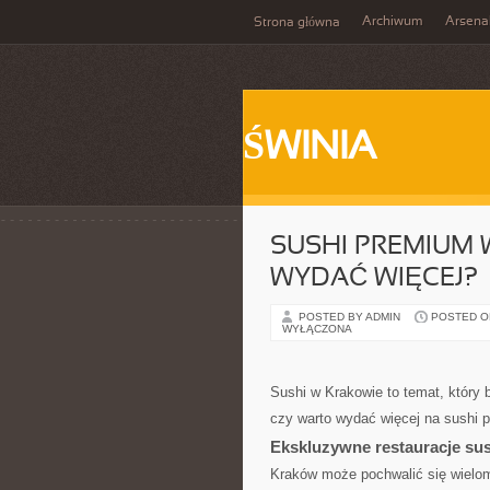
Archiwum
Arsena
Strona główna
ŚWINIA
SUSHI PREMIUM 
WYDAĆ WIĘCEJ?
POSTED BY ADMIN
POSTED ON
WYŁĄCZONA
Sushi w Krakowie to temat, który 
czy warto wydać więcej na sushi 
Ekskluzywne restauracje su
Kraków może pochwalić się wieloma