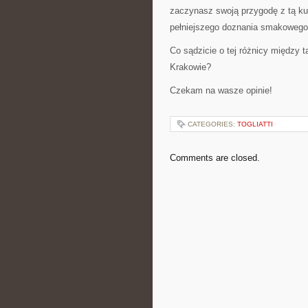
zaczynasz swoją przygodę z tą ku
pełniejszego doznania smakowego
Co sądzicie o tej różnicy między 
Krakowie?
Czekam na wasze opinie!
CATEGORIES:
TOGLIATTI
Comments are closed.