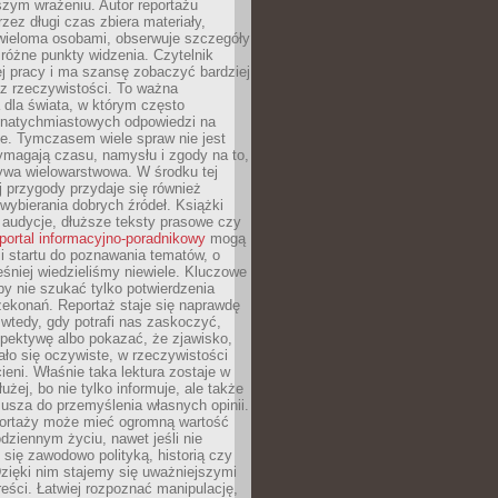
szym wrażeniu. Autor reportażu
zez długi czas zbiera materiały,
wieloma osobami, obserwuje szczegóły
e różne punkty widzenia. Czytelnik
ej pracy i ma szansę zobaczyć bardziej
z rzeczywistości. To ważna
dla świata, w którym często
natychmiastowych odpowiedzi na
e. Tymczasem wiele spraw nie jest
ymagają czasu, namysłu i zgody na to,
ywa wielowarstwowa. W środku tej
ej przygody przydaje się również
wybierania dobrych źródeł. Książki
, audycje, dłuższe teksty prasowe czy
portal informacyjno-poradnikowy
mogą
i startu do poznawania tematów, o
śniej wiedzieliśmy niewiele. Kluczowe
 by nie szukać tylko potwierdzenia
zekonań. Reportaż staje się naprawdę
wtedy, gdy potrafi nas zaskoczyć,
pektywę albo pokazać, że zjawisko,
ło się oczywiste, w rzeczywistości
ieni. Właśnie taka lektura zostaje w
użej, bo nie tylko informuje, ale także
usza do przemyślenia własnych opinii.
portaży może mieć ogromną wartość
dziennym życiu, nawet jeśli nie
 się zawodowo polityką, historią czy
Dzięki nim stajemy się uważniejszymi
reści. Łatwiej rozpoznać manipulację,