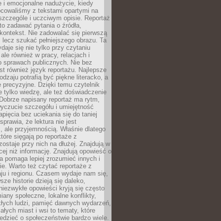
 i emocjonalne nadużycie, kiedy
bcowaliśmy z tekstami opartymi na
 szczególe i uczciwym opisie. Reportaż
to zadawać pytania o źródła,
kontekst. Nie zadowalać się pierwszą
 lecz szukać pełniejszego obrazu. Ta
daje się nie tylko przy czytaniu
ale również w pracy, relacjach i
 sprawach publicznych. Nie bez
st również język reportażu. Najlepsze
odzaju potrafią być piękne literacko, a
 precyzyjne. Dzięki temu czytelnik
e tylko wiedzę, ale też doświadczenie
Dobrze napisany reportaż ma rytm,
yczucie szczegółu i umiejętność
pięcia bez uciekania się do taniej
sprawia, że lektura nie jest
 ale przyjemnością. Właśnie dlatego
które sięgają po reportaże z
zostaje przy nich na dłużej. Znajdują w
cej niż informację. Znajdują opowieść o
ra pomaga lepiej zrozumieć innych i
e. Warto też czytać reportaże z
ju i regionu. Czasem wydaje nam się,
sze historie dzieją się daleko,
iezwykłe opowieści kryją się często
iany społeczne, lokalne konflikty,
kłych ludzi, pamięć dawnych wydarzeń,
łych miast i wsi to tematy, które
iedzieć o społeczeństwie bardzo wiele.