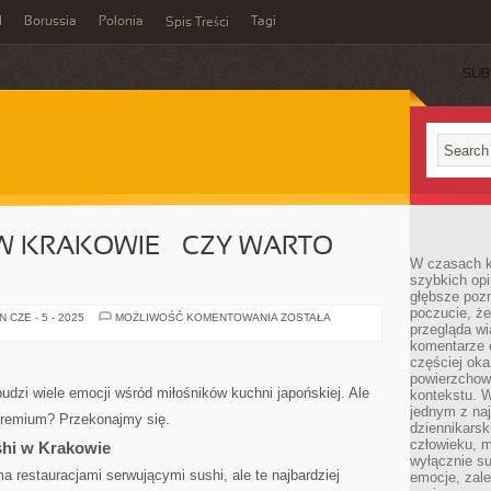
l
Borussia
Polonia
Tagi
Spis Treści
SUB
W KRAKOWIE – CZY WARTO
W czasach k
szybkich opi
głębsze poz
poczucie, że
SUSHI
 CZE - 5 - 2025
MOŻLIWOŚĆ KOMENTOWANIA
ZOSTAŁA
przegląda w
PREMIUM
W
komentarze 
KRAKOWIE
częściej oka
–
CZY
powierzchow
WARTO
budzi wiele emocji wśród miłośników kuchni japońskiej. Ale
kontekstu. W
WYDAĆ
jednym z naj
WIĘCEJ?
premium? Przekonajmy się.
dziennikarsk
człowieku, m
shi w Krakowie
wyłącznie su
 restauracjami serwującymi sushi, ale te najbardziej
emocje, zal