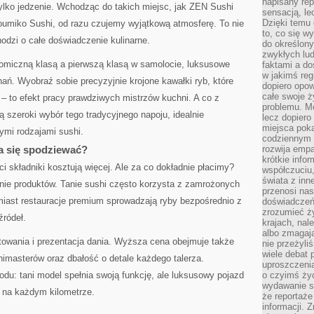
napisany rep
tylko jedzenie. Wchodząc do takich miejsc, jak ZEN Sushi
sensacją, l
Dzięki temu 
umiko Sushi, od razu czujemy wyjątkową atmosferę. To nie
to, co się w
hodzi o całe doświadczenie kulinarne.
do określony
zwykłych lu
omiczną klasą a pierwszą klasą w samolocie, luksusowe
faktami a d
w jakimś reg
nań. Wyobraź sobie precyzyjnie krojone kawałki ryb, które
dopiero opow
całe swoje 
 – to efekt pracy prawdziwych mistrzów kuchni. A co z
problemu. M
ą szeroki wybór tego tradycyjnego napoju, idealnie
lecz dopiero
miejsca poka
mi rodzajami sushi.
codziennym 
a się spodziewać?
rozwija empa
krótkie info
i składniki kosztują więcej. Ale za co dokładnie płacimy?
współczuciu,
świata z inn
nie produktów. Tanie sushi często korzysta z zamrożonych
przenosi nas
miast restauracje premium sprowadzają ryby bezpośrednio z
doświadczeń
zrozumieć ż
źródeł.
krajach, nal
albo zmagaj
towania i prezentacja dania. Wyższa cena obejmuje także
nie przeżyli
wiele debat 
imasterów oraz dbałość o detale każdego talerza.
uproszczeni
u: tani model spełnia swoją funkcję, ale luksusowy pojazd
o czyimś życ
wydawanie s
u na każdym kilometrze.
że reportaże
informacji. 