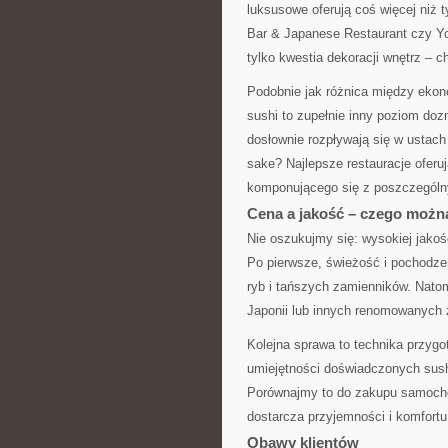
luksusowe oferują coś więcej niż 
Bar & Japanese Restaurant czy Yo
tylko kwestia dekoracji wnętrz – c
Podobnie jak różnica między ekon
sushi to zupełnie inny poziom doz
dosłownie rozpływają się w ustach
sake? Najlepsze restauracje oferuj
komponującego się z poszczególny
Cena a jakość – czego możn
Nie oszukujmy się: wysokiej jakośc
Po pierwsze, świeżość i pochodze
ryb i tańszych zamienników. Nato
Japonii lub innych renomowanych 
Kolejna sprawa to technika przygo
umiejętności doświadczonych sush
Porównajmy to do zakupu samochod
dostarcza przyjemności i komfort
Obawy klientów