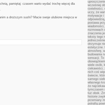
uproszczenie
chnią, pamiętaj: czasem warto wydać trochę więcej dla
wcześniej o
rzetelności,
.
uczy, że war
motywacje i 
tanim a droższym sushi? Macie swoje ulubione miejsca w
odpowiedzią,
postawa przy
wiadomości, 
rozmowach o
znaczenia je
teksty tego r
jednocześnie
otrzymuje ni
estetyczne. 
atmosferę, w
budowania na
sensacji. To 
obowiązkiem,
wiele osób, 
ciekawości, 
nich coś wię
świecie, któ
samego siebi
własnego kra
że najciekaw
tymczasem n
tuż obok. Zm
historie zwy
przemiany ma
potrafią pow