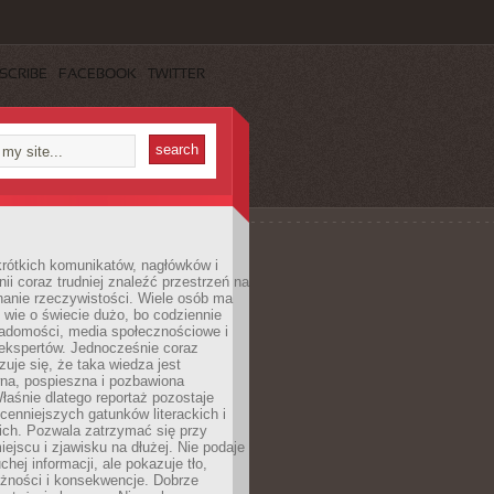
SCRIBE
FACEBOOK
TWITTER
rótkich komunikatów, nagłówków i
nii coraz trudniej znaleźć przestrzeń na
nanie rzeczywistości. Wiele osób ma
 wie o świecie dużo, bo codziennie
iadomości, media społecznościowe i
ekspertów. Jednocześnie coraz
zuje się, że taka wiedza jest
na, pospieszna i pozbawiona
łaśnie dlatego reportaż pozostaje
cenniejszych gatunków literackich i
ich. Pozwala zatrzymać się przy
iejscu i zjawisku na dłużej. Nie podaje
chej informacji, ale pokazuje tło,
eżności i konsekwencje. Dobrze