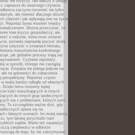
ortaż nie krzyczy. Nie walczy o uwagę
ecz zaprasza do uważnego czytania.
odbiorca zaczyna rozumieć nie tylko
ydarzyło, ale również dlaczego doszło
ch zdarzeń i jak wpływają one na życie
dzi. Reportaż bywa mostem między
oświadczeniem. Można przeczytać, że
ionie trwa kryzys gospodarczy, ale
ieść o rodzinie, która musi zmienić
życie, pozwala naprawdę poczuć skalę
ożna usłyszeć o zmianach klimatu,
 historia mieszkańców konkretnego
zuje, jak globalne procesy stają się
wyzwaniem. Czytanie reportaży
tię w sposób, którego nie zastąpią
rmacje. Empatia nie polega jedynie na
 ale na gotowości do zobaczenia
ej perspektywy. Reportaż często
 w realia bardzo odległe od własnych
. Dzięki temu możemy lepiej
ycie ludzi mieszkających w innych
eżących do innych grup społecznych
ących się z problemami, których sami
śmy. To szczególnie ważne dziś, gdy
publicznych opiera się na
ach i łatwych ocenach. Im mniej wiemy
iu, tym łatwiej przychodzi nam
zybkich sądów. Warto też zauważyć,
 uczą cierpliwości w odbiorze
Zmuszają do tego, by nie zatrzymywać