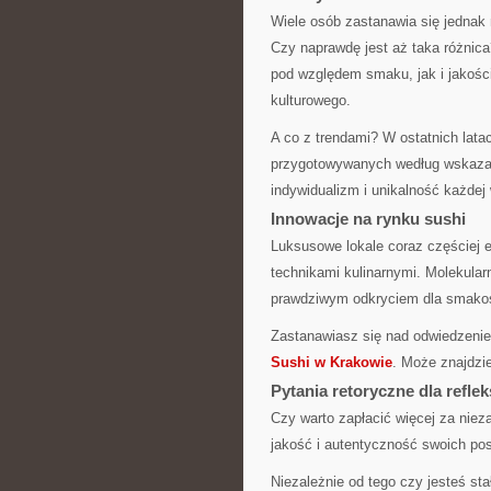
Wiele osób zastanawia się jedna
Czy naprawdę jest aż taka różnic
pod względem smaku, jak i jakości
kulturowego.
A co z trendami? W ostatnich lat
przygotowywanych według wskazań
indywidualizm i unikalność każdej 
Innowacje na rynku sushi
Luksusowe lokale coraz częściej 
technikami kulinarnymi. Molekula
prawdziwym odkryciem dla smako
Zastanawiasz się nad odwiedzenie
Sushi w Krakowie
. Może znajdzie
Pytania retoryczne dla reflek
Czy warto zapłacić więcej za nie
jakość i autentyczność swoich po
Niezależnie od tego czy jesteś st