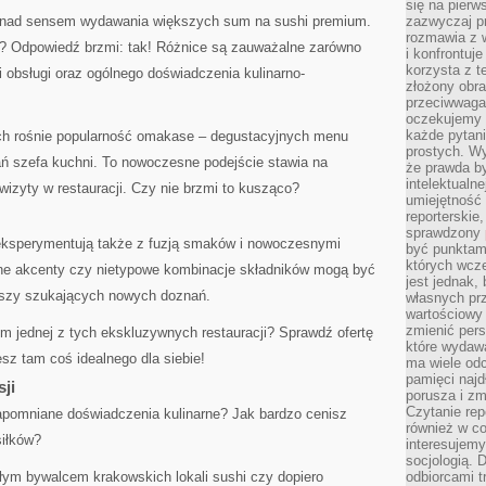
się na pierw
k nad sensem wydawania większych sum na sushi premium.
zazwyczaj pr
rozmawia z 
a? Odpowiedź brzmi: tak! Różnice są zauważalne zarówno
i konfrontuj
korzysta z t
 obsługi oraz ogólnego doświadczenia kulinarno-
złożony obra
przeciwwaga 
oczekujemy 
każde pytani
ach rośnie popularność omakase – degustacyjnych menu
prostych. W
 szefa kuchni. To nowoczesne podejście stawia na
że prawda b
intelektualn
wizyty w restauracji. Czy nie brzmi to kusząco?
umiejętność 
reporterskie
sprawdzony
eksperymentują także z fuzją smaków i nowoczesnymi
być punktam
których wcze
rne akcenty czy nietypowe kombinacje składników mogą być
jest jednak,
szy szukających nowych doznań.
własnych pr
wartościowy 
zmienić pers
m jednej z tych ekskluzywnych restauracji? Sprawdź ofertę
które wydawa
sz tam coś idealnego dla siebie!
ma wiele odc
pamięci najdł
sji
porusza i zm
Czytanie re
zapomniane doświadczenia kulinarne? Jak bardzo cenisz
również w co
siłków?
interesujemy
socjologią. 
ałym bywalcem krakowskich lokali sushi czy dopiero
odbiorcami t