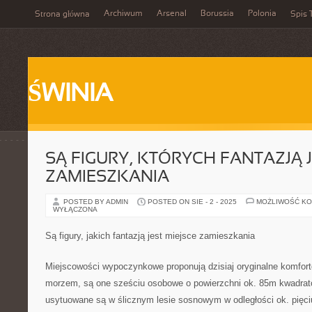
Archiwum
Arsenal
Borussia
Polonia
Strona główna
Spis 
ŚWINIA
SĄ FIGURY, KTÓRYCH FANTAZJĄ J
ZAMIESZKANIA
POSTED BY ADMIN
POSTED ON SIE - 2 - 2025
MOŻLIWOŚĆ K
WYŁĄCZONA
Są figury, jakich fantazją jest miejsce zamieszkania
Miejscowości wypoczynkowe proponują dzisiaj oryginalne komfor
morzem, są one sześciu osobowe o powierzchni ok. 85m kwadrat
usytuowane są w ślicznym lesie sosnowym w odległości ok. pięci