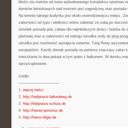
blisko stu metrów od nowo wybudowanego kompleksu sportowo re
domków letniskowych nad morzem jest zagrodzony oraz posiada 
Na terenie takiego budynku jest około osiemdziesięciu miejsc. Z
zależności od typu i wielkości wolno zabierać ze sobą po ówczes
ośrodek posiada plac zabaw dla najmłodszych dzieci i boiska do s
plażowej oraz w zależności od rodzaju ośrodka stoły do ping pong
ośrodka jest możliwość wynajęcia rowerów. Tutaj Rowy wyżywieni
europejskim. Każdy domek posiada na parterze znaczący salon ku
mieszkania to dwa pokoje w tym jeden z balkonem. W domku mam
oprzyrządowanie.
źródło:
———————————
1.
więcej treści
2.
http://heilpraxis-falkenberg.de
3.
http://heilpraxis-schura.de
4.
http://heiner-pistorius.de
5.
http://heinz-hilger.de