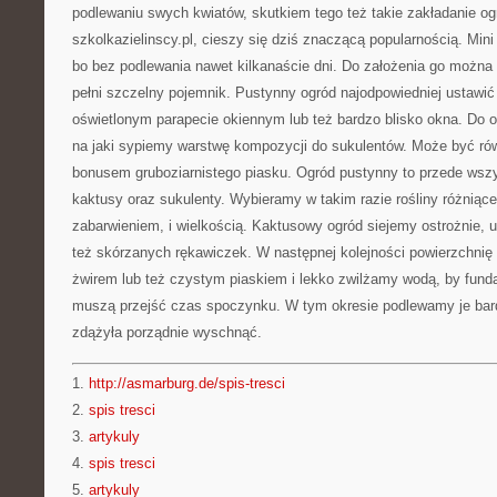
podlewaniu swych kwiatów, skutkiem tego też takie zakładanie og
szkolkazielinscy.pl, cieszy się dziś znaczącą popularnością. Min
bo bez podlewania nawet kilkanaście dni. Do założenia go można
pełni szczelny pojemnik. Pustynny ogród najodpowiedniej ustawić 
oświetlonym parapecie okiennym lub też bardzo blisko okna. Do
na jaki sypiemy warstwę kompozycji do sukulentów. Może być ró
bonusem gruboziarnistego piasku. Ogród pustynny to przede wsz
kaktusy oraz sukulenty. Wybieramy w takim razie rośliny różniące
zabarwieniem, i wielkością. Kaktusowy ogród siejemy ostrożnie, 
też skórzanych rękawiczek. W następnej kolejności powierzchnię
żwirem lub też czystym piaskiem i lekko zwilżamy wodą, by fund
muszą przejść czas spoczynku. W tym okresie podlewamy je bard
zdążyła porządnie wyschnąć.
1.
http://asmarburg.de/spis-tresci
2.
spis tresci
3.
artykuly
4.
spis tresci
5.
artykuly