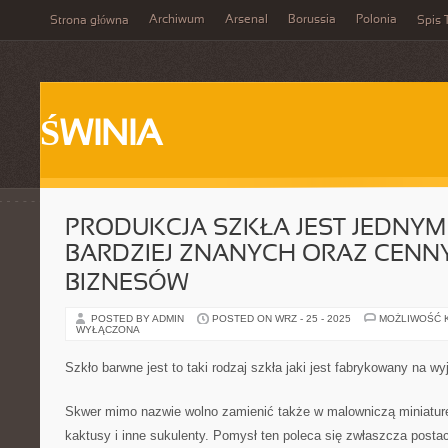
Archiwum
Arsenal
Borussia
Polonia
Strona główna
Spis 
ŚWINIA
PRODUKCJA SZKŁA JEST JEDNYM
BARDZIEJ ZNANYCH ORAZ CENN
BIZNESÓW
POSTED BY ADMIN
POSTED ON WRZ - 25 - 2025
MOŻLIWOŚĆ 
WYŁĄCZONA
Szkło barwne jest to taki rodzaj szkła jaki jest fabrykowany na w
Skwer mimo nazwie wolno zamienić także w malowniczą miniaturę
kaktusy i inne sukulenty. Pomysł ten poleca się zwłaszcza posta