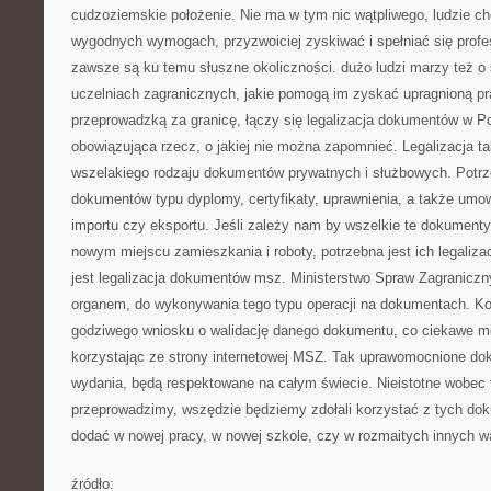
cudzoziemskie położenie. Nie ma w tym nic wątpliwego, ludzie chc
wygodnych wymogach, przyzwoiciej zyskiwać i spełniać się profe
zawsze są ku temu słuszne okoliczności. dużo ludzi marzy też o
uczelniach zagranicznych, jakie pomogą im zyskać upragnioną pr
przeprowadzką za granicę, łączy się legalizacja dokumentów w P
obowiązująca rzecz, o jakiej nie można zapomnieć. Legalizacja tak
wszelakiego rodzaju dokumentów prywatnych i służbowych. Potrz
dokumentów typu dyplomy, certyfikaty, uprawnienia, a także umo
importu czy eksportu. Jeśli zależy nam by wszelkie te dokumen
nowym miejscu zamieszkania i roboty, potrzebna jest ich legaliza
jest legalizacja dokumentów msz. Ministerstwo Spraw Zagraniczn
organem, do wykonywania tego typu operacji na dokumentach. Kon
godziwego wniosku o walidację danego dokumentu, co ciekawe m
korzystając ze strony internetowej MSZ. Tak uprawomocnione do
wydania, będą respektowane na całym świecie. Nieistotne wobec t
przeprowadzimy, wszędzie będziemy zdołali korzystać z tych d
dodać w nowej pracy, w nowej szkole, czy w rozmaitych innych w
źródło: