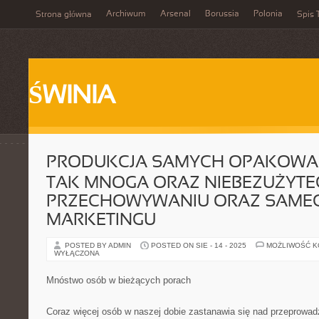
Archiwum
Arsenal
Borussia
Polonia
Strona główna
Spis 
ŚWINIA
PRODUKCJA SAMYCH OPAKOWAŃ
TAK MNOGA ORAZ NIEBEZUŻYT
PRZECHOWYWANIU ORAZ SAME
MARKETINGU
POSTED BY ADMIN
POSTED ON SIE - 14 - 2025
MOŻLIWOŚĆ 
WYŁĄCZONA
Mnóstwo osób w bieżących porach
Coraz więcej osób w naszej dobie zastanawia się nad przeprowad