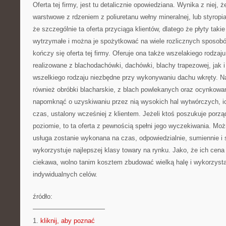
Oferta tej firmy, jest tu detalicznie opowiedziana. Wynika z niej, 
warstwowe z rdzeniem z poliuretanu wełny mineralnej, lub styropi
że szczególnie ta oferta przyciąga klientów, dlatego że płyty takie
wytrzymałe i można je spożytkować na wiele rozlicznych sposobó
kończy się oferta tej firmy. Oferuje ona także wszelakiego rodza
realizowane z blachodachówki, dachówki, blachy trapezowej, jak i 
wszelkiego rodzaju niezbędne przy wykonywaniu dachu wkręty. Na
również obróbki blacharskie, z blach powlekanych oraz ocynkowa
napomknąć o uzyskiwaniu przez nią wysokich hal wytwórczych, ic
czas, ustalony wcześniej z klientem. Jeżeli ktoś poszukuje porz
poziomie, to ta oferta z pewnością spełni jego wyczekiwania. M
usługa zostanie wykonana na czas, odpowiedzialnie, sumiennie i s
wykorzystuje najlepszej klasy towary na rynku. Jako, że ich cena 
ciekawa, wolno tanim kosztem zbudować wielką halę i wykorzysta
indywidualnych celów.
źródło:
———————————
1.
kliknij, aby poznać