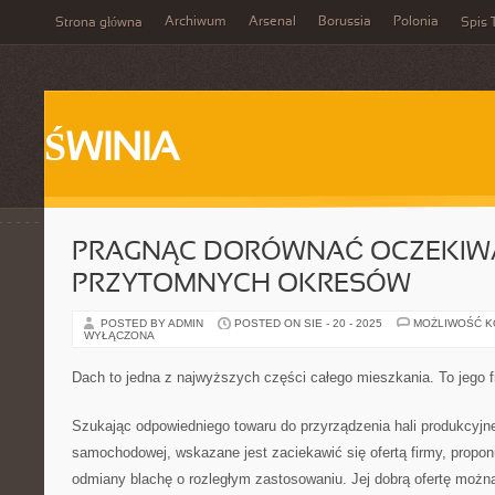
Archiwum
Arsenal
Borussia
Polonia
Strona główna
Spis 
ŚWINIA
PRAGNĄC DORÓWNAĆ OCZEKIW
PRZYTOMNYCH OKRESÓW
POSTED BY ADMIN
POSTED ON SIE - 20 - 2025
MOŻLIWOŚĆ 
WYŁĄCZONA
Dach to jedna z najwyższych części całego mieszkania. To jego f
Szukając odpowiedniego towaru do przyrządzenia hali produkcyjne
samochodowej, wskazane jest zaciekawić się ofertą firmy, propon
odmiany blachę o rozległym zastosowaniu. Jej dobrą ofertę moż