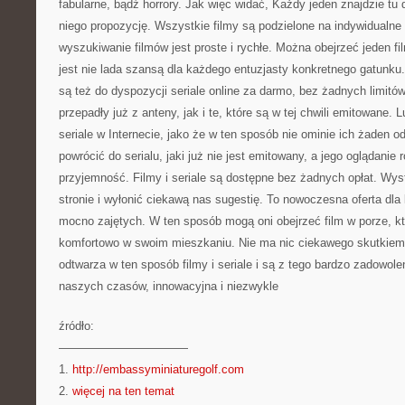
fabularne, bądź horrory. Jak więc widać, Każdy jeden znajdzie tu 
niego propozycję. Wszystkie filmy są podzielone na indywidualne 
wyszukiwanie filmów jest proste i rychłe. Można obejrzeć jeden fil
jest nie lada szansą dla każdego entuzjasty konkretnego gatunku.
są też do dyspozycji seriale online za darmo, bez żadnych limitów.
przepadły już z anteny, jak i te, które są w tej chwili emitowane.
seriale w Internecie, jako że w ten sposób nie ominie ich żaden o
powrócić do serialu, jaki już nie jest emitowany, a jego oglądanie 
przyjemność. Filmy i seriale są dostępne bez żadnych opłat. Wys
stronie i wyłonić ciekawą nas sugestię. To nowoczesna oferta dla
mocno zajętych. W ten sposób mogą oni obejrzeć film w porze, k
komfortowo w swoim mieszkaniu. Nie ma nic ciekawego skutkiem 
odtwarza w ten sposób filmy i seriale i są z tego bardzo zadowole
naszych czasów, innowacyjna i niezwykle
źródło:
———————————
1.
http://embassyminiaturegolf.com
2.
więcej na ten temat