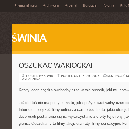
Archiwum
Arsenal
Borussia
Polonia
Strona główna
Spis 
ŚWINIA
OSZUKAĆ WARIOGRAF
POSTED BY ADMIN
POSTED ON LIP - 29 - 2025
MOŻLIWOŚĆ 
WYŁĄCZONA
Każdy jeden spędza swobodny czas w taki sposób, jaki mu spraw
Jeżeli ktoś nie ma pomysłu na to, jak spożytkować wolny czas od
Internetu i obejrzeć filmy online za darmo bez limitu, jakie oferuj
dużo osób postanawia się na wykorzystanie z oferty tej strony, jak
groma. Odszukamy tu filmy akcji, dramaty, filmy sensacyjne, kome