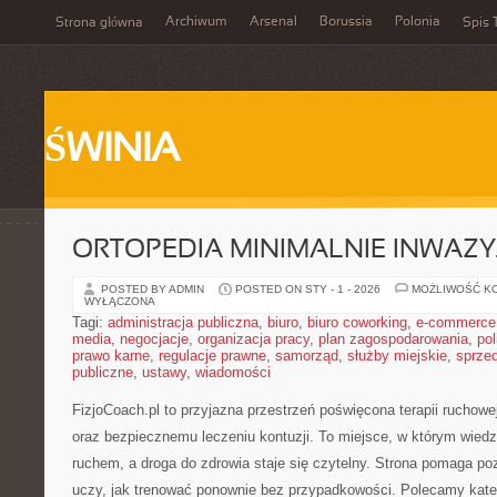
Archiwum
Arsenal
Borussia
Polonia
Strona główna
Spis 
ŚWINIA
ORTOPEDIA MINIMALNIE INWAZY
POSTED BY ADMIN
POSTED ON STY - 1 - 2026
MOŻLIWOŚĆ K
WYŁĄCZONA
Tagi:
administracja publiczna
,
biuro
,
biuro coworking
,
e-commerce
media
,
negocjacje
,
organizacja pracy
,
plan zagospodarowania
,
pol
prawo karne
,
regulacje prawne
,
samorząd
,
służby miejskie
,
sprze
publiczne
,
ustawy
,
wiadomości
FizjoCoach.pl to przyjazna przestrzeń poświęcona terapii ruchowe
oraz bezpiecznemu leczeniu kontuzji. To miejsce, w którym wied
ruchem, a droga do zdrowia staje się czytelny. Strona pomaga p
uczy, jak trenować ponownie bez przypadkowości. Polecamy kate