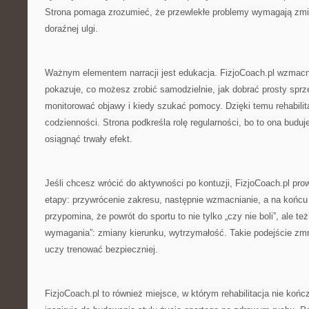
Strona pomaga zrozumieć, że przewlekłe problemy wymagają zmi
doraźnej ulgi.
Ważnym elementem narracji jest edukacja. FizjoCoach.pl wzmacn
pokazuje, co możesz zrobić samodzielnie, jak dobrać prosty sprz
monitorować objawy i kiedy szukać pomocy. Dzięki temu rehabilita
codzienności. Strona podkreśla rolę regularności, bo to ona buduj
osiągnąć trwały efekt.
Jeśli chcesz wrócić do aktywności po kontuzji, FizjoCoach.pl pr
etapy: przywrócenie zakresu, następnie wzmacnianie, a na końcu
przypomina, że powrót do sportu to nie tylko „czy nie boli”, ale te
wymagania”: zmiany kierunku, wytrzymałość. Takie podejście zmn
uczy trenować bezpieczniej.
FizjoCoach.pl to również miejsce, w którym rehabilitacja nie końc