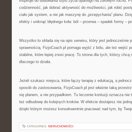
inspiruje do budowania stylu życia opartego na zdrowym ruchu. P
codzienność, jak dobrać aktywność do możliwości, jak robić postę
ciało jak system, a nie jak maszynę do „przepychania” planu. Dzi
efekty i uniknąć błędnego koła: ból – przerwa – spadek formy – p
Wszystko to składa się na opis serwisu, który jest jednocześnie 
sprawnością. FizjoCoach.pl pomaga wyjść z bólu, ale też wejść 
stabilne, które lepiej znosi pracę. To strona dla tych, którzy chcą 
dlaczego to działa.
Jeżeli szukasz miejsca, które łączy terapię z edukacją, a jednoc
sposób do zastosowania, FizjoCoach.pl jest właśnie taką przestrze
się planem, a nie przypadkiem. Tu leczenie kontuzji oznacza nie t
też odbudowę do kolejnych kroków. W efekcie dostajesz nie jedną
dzięki którym możesz konsekwentnie pracować nad tym, by Twoje
CATEGORIES:
NIERUCHOMOŚCI