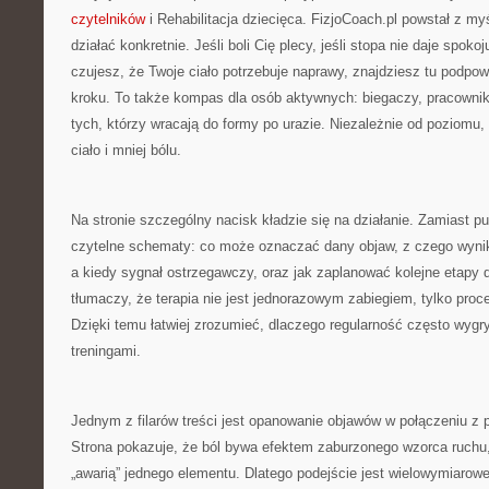
czytelników
i Rehabilitacja dziecięca. FizjoCoach.pl powstał z my
działać konkretnie. Jeśli boli Cię plecy, jeśli stopa nie daje spokoju
czujesz, że Twoje ciało potrzebuje naprawy, znajdziesz tu podpo
kroku. To także kompas dla osób aktywnych: biegaczy, pracownik
tych, którzy wracają do formy po urazie. Niezależnie od poziomu,
ciało i mniej bólu.
Na stronie szczególny nacisk kładzie się na działanie. Zamiast p
czytelne schematy: co może oznaczać dany objaw, z czego wynika
a kiedy sygnał ostrzegawczy, oraz jak zaplanować kolejne etapy 
tłumaczy, że terapia nie jest jednorazowym zabiegiem, tylko proc
Dzięki temu łatwiej zrozumieć, dlaczego regularność często wyg
treningami.
Jednym z filarów treści jest opanowanie objawów w połączeniu z p
Strona pokazuje, że ból bywa efektem zaburzonego wzorca ruchu,
„awarią” jednego elementu. Dlatego podejście jest wielowymiarowe