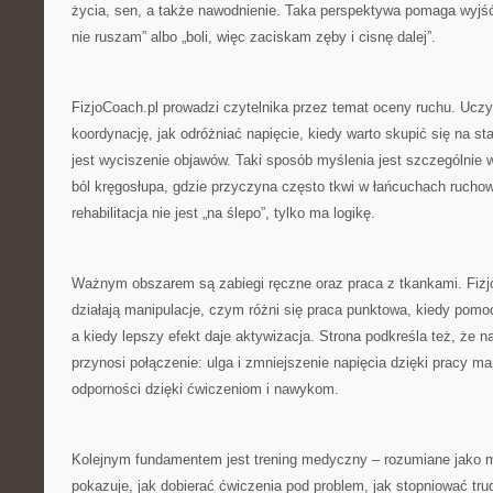
życia, sen, a także nawodnienie. Taka perspektywa pomaga wyjść
nie ruszam” albo „boli, więc zaciskam zęby i cisnę dalej”.
FizjoCoach.pl prowadzi czytelnika przez temat oceny ruchu. Ucz
koordynację, jak odróżniać napięcie, kiedy warto skupić się na stab
jest wyciszenie objawów. Taki sposób myślenia jest szczególnie
ból kręgosłupa, gdzie przyczyna często tkwi w łańcuchach rucho
rehabilitacja nie jest „na ślepo”, tylko ma logikę.
Ważnym obszarem są zabiegi ręczne oraz praca z tkankami. Fizjo
działają manipulacje, czym różni się praca punktowa, kiedy pomocn
a kiedy lepszy efekt daje aktywizacja. Strona podkreśla też, że n
przynosi połączenie: ulga i zmniejszenie napięcia dzięki pracy m
odporności dzięki ćwiczeniom i nawykom.
Kolejnym fundamentem jest trening medyczny – rozumiane jako mą
pokazuje, jak dobierać ćwiczenia pod problem, jak stopniować tru