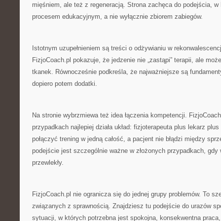
mięśniem, ale też z regeneracją. Strona zachęca do podejścia, w k
procesem edukacyjnym, a nie wyłącznie zbiorem zabiegów.
Istotnym uzupełnieniem są treści o odżywianiu w rekonwalescencj
FizjoCoach.pl pokazuje, że jedzenie nie „zastąpi” terapii, ale moż
tkanek. Równocześnie podkreśla, że najważniejsze są fundamenty
dopiero potem dodatki.
Na stronie wybrzmiewa też idea łączenia kompetencji. FizjoCoach.
przypadkach najlepiej działa układ: fizjoterapeuta plus lekarz plus
połączyć trening w jedną całość, a pacjent nie błądzi między spr
podejście jest szczególnie ważne w złożonych przypadkach, gdy 
przewlekły.
FizjoCoach.pl nie ogranicza się do jednej grupy problemów. To 
związanych z sprawnością. Znajdziesz tu podejście do urazów spo
sytuacji, w których potrzebna jest spokojna, konsekwentna praca,