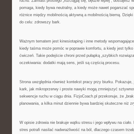
ruchu. Zamiast prostego „rozciągaj się, będzie lepiej”, dostajesz w
pomaga, kiedy bywa neutralny, a kiedy może nawet pogarszać sp
różnice między mobilnością aktywną a mobilnością bierną. Dzięki
do celu: zdrowszy bark.
Ważnym tematem jest kinesiotaping i inne metody wspomagające.
kiedy taśma może pomóc w poprawie komfortu, a kiedy jest tylko 
ćwiczeń. Takie podejście chroni przed pułapką „szybkich rozwiązań
oczekiwania: dodatki mają sens, jeśli są częścią procesu.
Strona uwzględnia również kontekst pracy przy biurku. Pokazuje,
kark, jak mikroprzerwy i proste nawyki mogą zmniejszyć sztywnoś
sekwencje ruchu w ciągu dnia. FizjoCoach.pl przekonuje, że „bra
planowania, a kilka minut dziennie bywa bardziej skuteczne niż z
W opisie zdrowia nie brakuje wątku stresu i jego wpływu na ciało.
stres potrafi nasilać nadwrażliwość na ból, dlaczego czasem trze