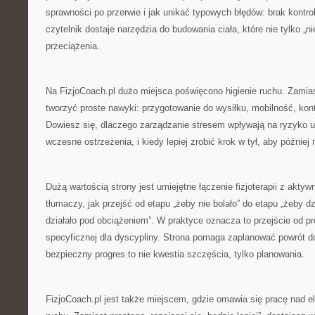
sprawności po przerwie i jak unikać typowych błędów: brak kontrol
czytelnik dostaje narzędzia do budowania ciała, które nie tylko „nie
przeciążenia.
Na FizjoCoach.pl dużo miejsca poświęcono higienie ruchu. Zamias
tworzyć proste nawyki: przygotowanie do wysiłku, mobilność, kont
Dowiesz się, dlaczego zarządzanie stresem wpływają na ryzyko 
wczesne ostrzeżenia, i kiedy lepiej zrobić krok w tył, aby później
Dużą wartością strony jest umiejętne łączenie fizjoterapii z aktyw
tłumaczy, jak przejść od etapu „żeby nie bolało” do etapu „żeby dzi
działało pod obciążeniem”. W praktyce oznacza to przejście od p
specyficznej dla dyscypliny. Strona pomaga zaplanować powrót do
bezpieczny progres to nie kwestia szczęścia, tylko planowania.
FizjoCoach.pl jest także miejscem, gdzie omawia się pracę nad 