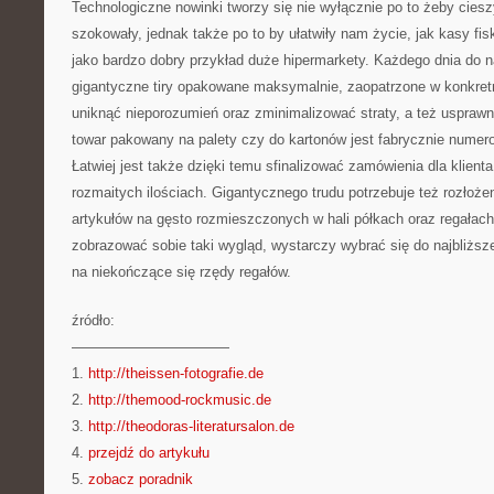
Technologiczne nowinki tworzy się nie wyłącznie po to żeby cies
szokowały, jednak także po to by ułatwiły nam życie, jak kasy fi
jako bardzo dobry przykład duże hipermarkety. Każdego dnia do 
gigantyczne tiry opakowane maksymalnie, zaopatrzone w konkret
uniknąć nieporozumień oraz zminimalizować straty, a też usprawni
towar pakowany na palety czy do kartonów jest fabrycznie nume
Łatwiej jest także dzięki temu sfinalizować zamówienia dla klienta
rozmaitych ilościach. Gigantycznego trudu potrzebuje też rozłożen
artykułów na gęsto rozmieszczonych w hali półkach oraz regałac
zobrazować sobie taki wygląd, wystarczy wybrać się do najbliższe
na niekończące się rzędy regałów.
źródło:
———————————
1.
http://theissen-fotografie.de
2.
http://themood-rockmusic.de
3.
http://theodoras-literatursalon.de
4.
przejdź do artykułu
5.
zobacz poradnik