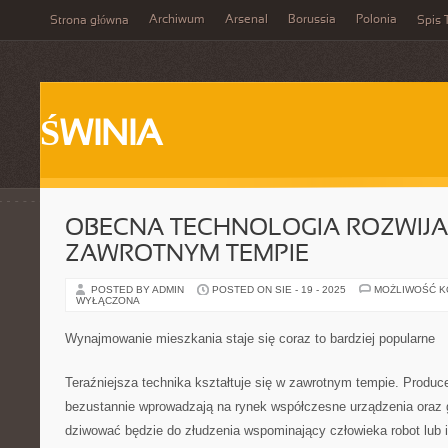
Archiwum
Arsenal
Borussia
Polonia
Strona główna
Spis 
ŚWINIA
OBECNA TECHNOLOGIA ROZWIJA
ZAWROTNYM TEMPIE
POSTED BY ADMIN
POSTED ON SIE - 19 - 2025
MOŻLIWOŚĆ 
WYŁĄCZONA
Wynajmowanie mieszkania staje się coraz to bardziej popularne
Teraźniejsza technika kształtuje się w zawrotnym tempie. Produ
bezustannie wprowadzają na rynek współczesne urządzenia oraz 
dziwować będzie do złudzenia wspominający człowieka robot lub i