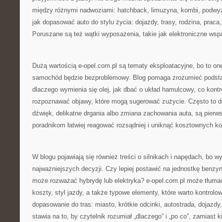
między różnymi nadwoziami: hatchback, limuzyna, kombi, podwy
jak dopasować auto do stylu życia: dojazdy, trasy, rodzina, praca
Poruszane są też wątki wyposażenia, takie jak elektroniczne wsp
Dużą wartością e-opel.com.pl są tematy eksploatacyjne, bo to on
samochód będzie bezproblemowy. Blog pomaga zrozumieć podstawy
dlaczego wymienia się olej, jak dbać o układ hamulcowy, co kontr
rozpoznawać objawy, które mogą sugerować zużycie. Często to dro
dźwięk, delikatne drgania albo zmiana zachowania auta, są pier
poradnikom łatwiej reagować rozsądniej i uniknąć kosztownych k
W blogu pojawiają się również treści o silnikach i napędach, bo wy
najważniejszych decyzji. Czy lepiej postawić na jednostkę benzy
może rozważać hybrydę lub elektryka? e-opel.com.pl może tłuma
koszty, styl jazdy, a także typowe elementy, które warto kontrolo
dopasowanie do tras: miasto, krótkie odcinki, autostrada, dojazdy
stawia na to, by czytelnik rozumiał „dlaczego” i „po co”, zamiast k