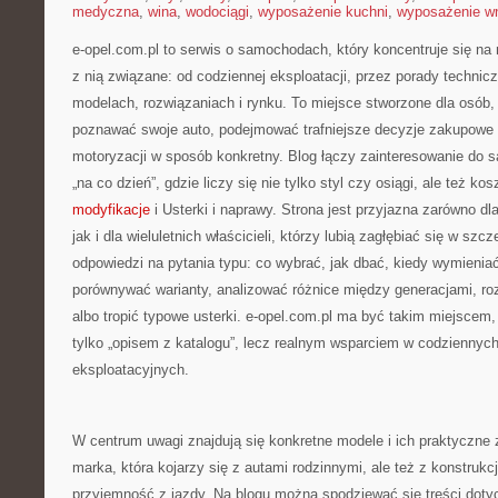
medyczna
,
wina
,
wodociągi
,
wyposażenie kuchni
,
wyposażenie wn
e-opel.com.pl to serwis o samochodach, który koncentruje się na
z nią związane: od codziennej eksploatacji, przez porady technic
modelach, rozwiązaniach i rynku. To miejsce stworzone dla osób,
poznawać swoje auto, podejmować trafniejsze decyzje zakupowe 
motoryzacji w sposób konkretny. Blog łączy zainteresowanie do
„na co dzień”, gdzie liczy się nie tylko styl czy osiągi, ale też k
modyfikacje
i Usterki i naprawy. Strona jest przyjazna zarówno d
jak i dla wieluletnich właścicieli, którzy lubią zagłębiać się w szc
odpowiedzi na pytania typu: co wybrać, jak dbać, kiedy wymienia
porównywać warianty, analizować różnice między generacjami, r
albo tropić typowe usterki. e-opel.com.pl ma być takim miejscem,
tylko „opisem z katalogu”, lecz realnym wsparciem w codziennyc
eksploatacyjnych.
W centrum uwagi znajdują się konkretne modele i ich praktyczne 
marka, która kojarzy się z autami rodzinnymi, ale też z konstrukc
przyjemność z jazdy. Na blogu można spodziewać się treści doty