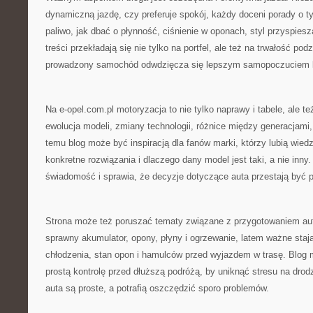
dynamiczną jazdę, czy preferuje spokój, każdy doceni porady o t
paliwo, jak dbać o płynność, ciśnienie w oponach, styl przyspies
treści przekładają się nie tylko na portfel, ale też na trwałość po
prowadzony samochód odwdzięcza się lepszym samopoczuciem 
Na e-opel.com.pl motoryzacja to nie tylko naprawy i tabele, ale te
ewolucja modeli, zmiany technologii, różnice między generacjami,
temu blog może być inspiracją dla fanów marki, którzy lubią wiedz
konkretne rozwiązania i dlaczego dany model jest taki, a nie inny
świadomość i sprawia, że decyzje dotyczące auta przestają być 
Strona może też poruszać tematy związane z przygotowaniem aut
sprawny akumulator, opony, płyny i ogrzewanie, latem ważne stają
chłodzenia, stan opon i hamulców przed wyjazdem w trasę. Blog 
prostą kontrolę przed dłuższą podróżą, by uniknąć stresu na drod
auta są proste, a potrafią oszczędzić sporo problemów.