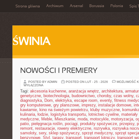
Archiwum
Arsenal
Borussia
Polonia
Strona główna
Spis 
ŚWINIA
NOWOŚCI I PREMIERY
POSTED BY ADMIN
POSTED ON LUT - 25 - 2026
MOŻLIWOŚĆ 
WYŁĄCZONA
Tagi:
akcesoria kuchenne
,
aranżacja wnętrz
,
architektura
,
armatur
genetyczne
,
biotechnologia
,
budownictwo
,
choroby
,
czas wolny
,
c
diagnostyka
,
Dom
,
elektryka
,
escape room
,
eventy
,
fitness medy
gry komputerowe
,
gry planszowe
,
imprezy
,
instalacje domowe
,
in
kawiarnie
,
kino na świeżym powietrzu
,
kluby muzyczne
,
komunika
kulinaria
,
łodzie
,
logistyka transportu
,
lotnictwo cywilne
,
materiały
medyczne
,
Meble
,
Mieszkanie
,
moda
,
motocykle
,
motoryzacja
,
o
patio
,
pielęgnacja roślin
,
pociągi
,
produkty spożywcze
,
przepisy
,
p
remont
,
restauracje
,
rowery elektryczne
,
rozrywka
,
rozrywka nocn
samoloty
,
sery
,
sklep spożywczy
,
sprzęt medyczny
,
sprzęt specja
benzynowe
,
Styl
,
tarasy
,
transport
,
transport lotniczy
,
transport w