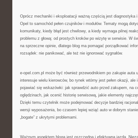
Oprócz mechaniki i eksploatacji ważną częścią jest diagnostyka i
Opel to samochód pełen czujników i modułów. Tematy mogą dotycz
komunikaty, kiedy błąd jest chwilowy, a kiedy wymaga pilnej reakc
problemu z głową: od prostych kroków po wizytę w serwisie. W świ
na sprzeczne opinie, dlatego blog ma pomagać porządkować info
rozsądek: nie panikować, ale też nie ignorować sygnałów.
e-opel.com.pl może być również przewodnikiem po zakupie auta 
interesuje wielu kierowców, bo rynek wtórny jest pełen okazji, ale
pojawiać się wskazówki: jak sprawdzić auto przed zakupem, na 
oględzinach, jak ocenić historię serwisową, jakie elementy najczę
Dzięki temu czytelnik może podejmować decyzje bardziej racjonal
wersji wyposażenia, bo czasem lepiej wziąć auto w dobrym stanie
„bogate” z ukrytymi problemami.
Ważnym aspektem bloga jest oszczędna i efektywna jazda. Niezal