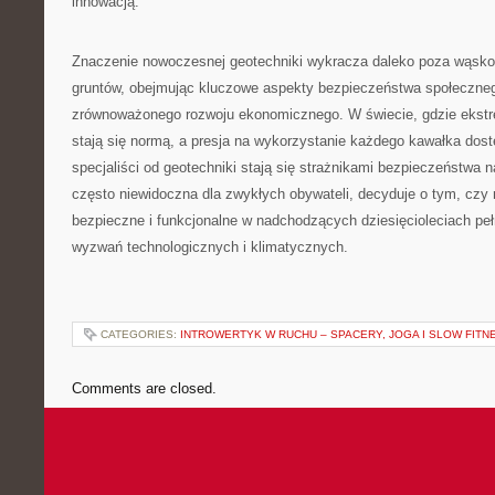
innowacją.
Znaczenie nowoczesnej geotechniki wykracza daleko poza wąsko 
gruntów, obejmując kluczowe aspekty bezpieczeństwa społeczneg
zrównoważonego rozwoju ekonomicznego. W świecie, gdzie ekst
stają się normą, a presja na wykorzystanie każdego kawałka dost
specjaliści od geotechniki stają się strażnikami bezpieczeństwa na
często niewidoczna dla zwykłych obywateli, decyduje o tym, czy
bezpieczne i funkcjonalne w nadchodzących dziesięcioleciach p
wyzwań technologicznych i klimatycznych.
CATEGORIES:
INTROWERTYK W RUCHU – SPACERY, JOGA I SLOW FITN
Comments are closed.