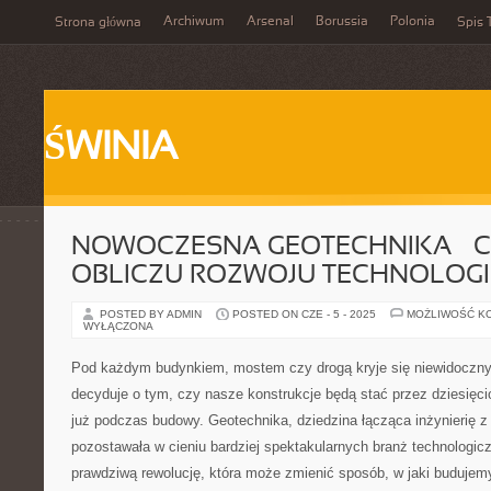
Archiwum
Arsenal
Borussia
Polonia
Strona główna
Spis 
ŚWINIA
NOWOCZESNA GEOTECHNIKA – C
OBLICZU ROZWOJU TECHNOLOGI
POSTED BY ADMIN
POSTED ON CZE - 5 - 2025
MOŻLIWOŚĆ K
WYŁĄCZONA
Pod każdym budynkiem, mostem czy drogą kryje się niewidoczny 
decyduje o tym, czy nasze konstrukcje będą stać przez dziesięcio
już podczas budowy. Geotechnika, dziedzina łącząca inżynierię z 
pozostawała w cieniu bardziej spektakularnych branż technologicz
prawdziwą rewolucję, która może zmienić sposób, w jaki budujem