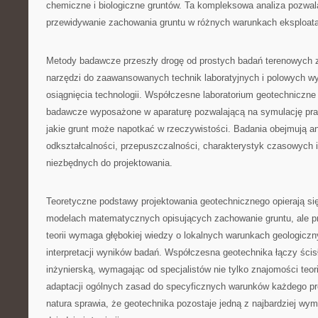
chemiczne i biologiczne gruntów. Ta kompleksowa analiza pozwal
przewidywanie zachowania gruntu w różnych warunkach eksploat
Metody badawcze przeszły drogę od prostych badań terenowych
narzędzi do zaawansowanych technik laboratyjnych i polowych w
osiągnięcia technologii. Współczesne laboratorium geotechniczne
badawcze wyposażone w aparaturę pozwalającą na symulację pr
jakie grunt może napotkać w rzeczywistości. Badania obejmują an
odkształcalności, przepuszczalności, charakterystyk czasowych 
niezbędnych do projektowania.
Teoretyczne podstawy projektowania geotechnicznego opierają 
modelach matematycznych opisujących zachowanie gruntu, ale p
teorii wymaga głębokiej wiedzy o lokalnych warunkach geologicz
interpretacji wyników badań. Współczesna geotechnika łączy ścis
inżynierską, wymagając od specjalistów nie tylko znajomości teori
adaptacji ogólnych zasad do specyficznych warunków każdego pro
natura sprawia, że geotechnika pozostaje jedną z najbardziej wy