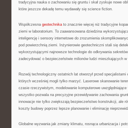
tradycyjna nauka o zachowaniu się gruntu i skał zyskuje nowe obl
które jeszcze dekadę temu wydawały się science fiction.
Współczesna
geotechnika
to znacznie więcej niż tradycyjne kopan
ziemi w laboratorium. To zaawansowana dziedzina wykorzystująca 
inteligencję i sensory internetowe do zrozumienia skomplikowa
pod powierzchnią ziemi. Inżynierowie geotechniczni stali się dete
wykorzystującymi najnowsze technologie do odkrywania sekretów
zadecydować o bezpieczeństwie milionów ludzi mieszkających w 
Rozwój technologiczny ostatnich lat otworzył przed specjalistami 
których wcześniej mogli tylko marzyć. Laserowe skanowanie tere
czasie rzeczywistym, modelowanie komputerowe uwzględniające 
wszystko pozwala na precyzyjne przewidywanie zachowania grun
innowacje nie tylko zwiększają bezpieczeństwo konstrukcji, ale r
koszty budowy poprzez lepsze planowanie i eliminację nieprzewi
Globalne wyzwania jak zmiany klimatu, rosnąca urbanizacja i po