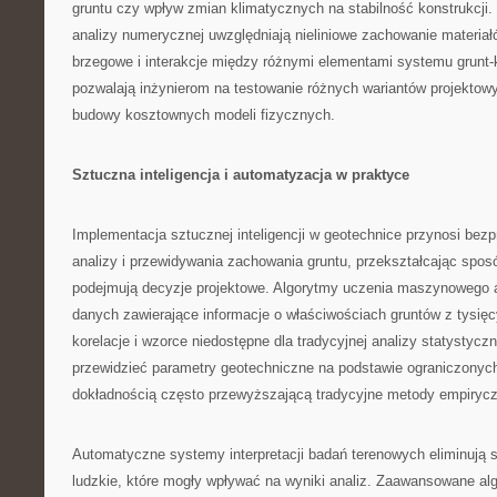
gruntu czy wpływ zmian klimatycznych na stabilność konstrukcj
analizy numerycznej uwzględniają nieliniowe zachowanie materiał
brzegowe i interakcje między różnymi elementami systemu grunt-
pozwalają inżynierom na testowanie różnych wariantów projektow
budowy kosztownych modeli fizycznych.
Sztuczna inteligencja i automatyzacja w praktyce
Implementacja sztucznej inteligencji w geotechnice przynosi be
analizy i przewidywania zachowania gruntu, przekształcając sposó
podejmują decyzje projektowe. Algorytmy uczenia maszynowego 
danych zawierające informacje o właściwościach gruntów z tysięcy
korelacje i wzorce niedostępne dla tradycyjnej analizy statystyczn
przewidzieć parametry geotechniczne na podstawie ograniczonyc
dokładnością często przewyższającą tradycyjne metody empiryc
Automatyczne systemy interpretacji badań terenowych eliminują 
ludzkie, które mogły wpływać na wyniki analiz. Zaawansowane alg