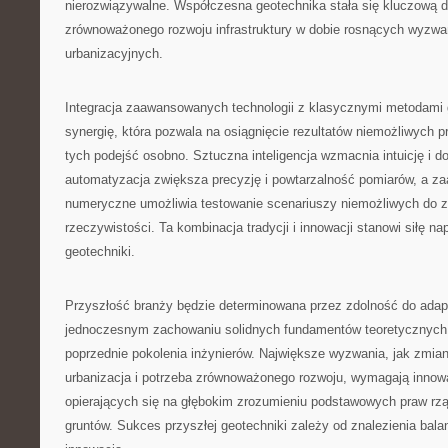
nierozwiązywalne. Współczesna geotechnika stała się kluczową d
zrównoważonego rozwoju infrastruktury w dobie rosnących wyzwa
urbanizacyjnych.
Integracja zaawansowanych technologii z klasycznymi metodami
synergię, która pozwala na osiągnięcie rezultatów niemożliwych 
tych podejść osobno. Sztuczna inteligencja wzmacnia intuicję i d
automatyzacja zwiększa precyzję i powtarzalność pomiarów, a 
numeryczne umożliwia testowanie scenariuszy niemożliwych do z
rzeczywistości. Ta kombinacja tradycji i innowacji stanowi siłę 
geotechniki.
Przyszłość branży będzie determinowana przez zdolność do adapt
jednoczesnym zachowaniu solidnych fundamentów teoretycznyc
poprzednie pokolenia inżynierów. Największe wyzwania, jak zmia
urbanizacja i potrzeba zrównoważonego rozwoju, wymagają innow
opierających się na głębokim zrozumieniu podstawowych praw r
gruntów. Sukces przyszłej geotechniki zależy od znalezienia bala