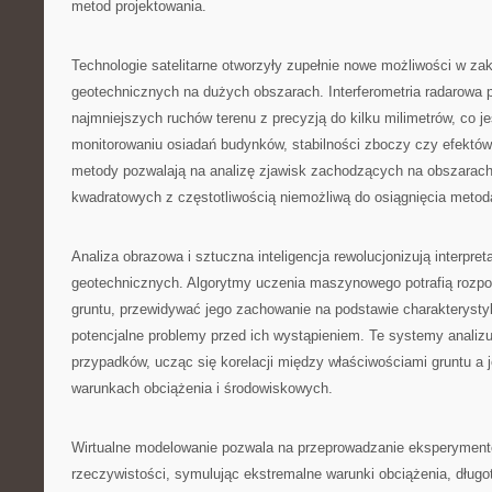
metod projektowania.
Technologie satelitarne otworzyły zupełnie nowe możliwości w za
geotechnicznych na dużych obszarach. Interferometria radarowa
najmniejszych ruchów terenu z precyzją do kilku milimetrów, co j
monitorowaniu osiadań budynków, stabilności zboczy czy efektów 
metody pozwalają na analizę zjawisk zachodzących na obszarach
kwadratowych z częstotliwością niemożliwą do osiągnięcia meto
Analiza obrazowa i sztuczna inteligencja rewolucjonizują interpre
geotechnicznych. Algorytmy uczenia maszynowego potrafią rozp
gruntu, przewidywać jego zachowanie na podstawie charakterystyk
potencjalne problemy przed ich wystąpieniem. Te systemy analizu
przypadków, ucząc się korelacji między właściwościami gruntu a
warunkach obciążenia i środowiskowych.
Wirtualne modelowanie pozwala na przeprowadzanie eksperymen
rzeczywistości, symulując ekstremalne warunki obciążenia, długo