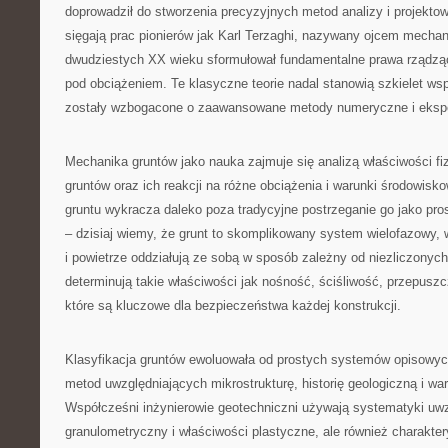
doprowadził do stworzenia precyzyjnych metod analizy i projektow
sięgają prac pionierów jak Karl Terzaghi, nazywany ojcem mechani
dwudziestych XX wieku sformułował fundamentalne prawa rządzą
pod obciążeniem. Te klasyczne teorie nadal stanowią szkielet wsp
zostały wzbogacone o zaawansowane metody numeryczne i eksp
Mechanika gruntów jako nauka zajmuje się analizą właściwości f
gruntów oraz ich reakcji na różne obciążenia i warunki środowis
gruntu wykracza daleko poza tradycyjne postrzeganie go jako pro
– dzisiaj wiemy, że grunt to skomplikowany system wielofazowy, 
i powietrze oddziałują ze sobą w sposób zależny od niezliczonych
determinują takie właściwości jak nośność, ściśliwość, przepuszc
które są kluczowe dla bezpieczeństwa każdej konstrukcji.
Klasyfikacja gruntów ewoluowała od prostych systemów opisow
metod uwzględniających mikrostrukturę, historię geologiczną i wa
Współcześni inżynierowie geotechniczni używają systematyki uwzg
granulometryczny i właściwości plastyczne, ale również charakter