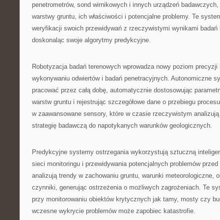
penetrometrów, sond wirnikowych i innych urządzeń badawczych, 
warstwy gruntu, ich właściwości i potencjalne problemy. Te syst
weryfikacji swoich przewidywań z rzeczywistymi wynikami badań l
doskonaląc swoje algorytmy predykcyjne.
Robotyzacja badań terenowych wprowadza nowy poziom precyzji 
wykonywaniu odwiertów i badań penetracyjnych. Autonomiczne s
pracować przez całą dobę, automatycznie dostosowując parametr
warstw gruntu i rejestrując szczegółowe dane o przebiegu proces
w zaawansowane sensory, które w czasie rzeczywistym analizują 
strategię badawczą do napotykanych warunków geologicznych.
Predykcyjne systemy ostrzegania wykorzystują sztuczną intelige
sieci monitoringu i przewidywania potencjalnych problemów przed
analizują trendy w zachowaniu gruntu, warunki meteorologiczne, ob
czynniki, generując ostrzeżenia o możliwych zagrożeniach. Te s
przy monitorowaniu obiektów krytycznych jak tamy, mosty czy bu
wczesne wykrycie problemów może zapobiec katastrofie.