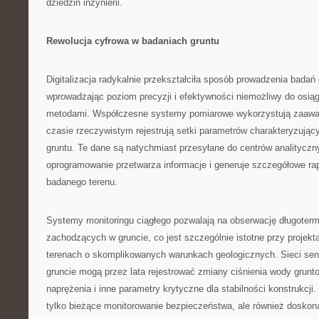
dziedzin inżynierii.
Rewolucja cyfrowa w badaniach gruntu
Digitalizacja radykalnie przekształciła sposób prowadzenia badań
wprowadzając poziom precyzji i efektywności niemożliwy do osiąg
metodami. Współczesne systemy pomiarowe wykorzystują zaawa
czasie rzeczywistym rejestrują setki parametrów charakteryzując
gruntu. Te dane są natychmiast przesyłane do centrów analityczn
oprogramowanie przetwarza informacje i generuje szczegółowe ra
badanego terenu.
Systemy monitoringu ciągłego pozwalają na obserwację długoter
zachodzących w gruncie, co jest szczególnie istotne przy projek
terenach o skomplikowanych warunkach geologicznych. Sieci se
gruncie mogą przez lata rejestrować zmiany ciśnienia wody grunt
naprężenia i inne parametry krytyczne dla stabilności konstrukcji.
tylko bieżące monitorowanie bezpieczeństwa, ale również doskona