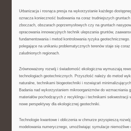
Urbanizacja i rosnąca presja na wykorzystanie każdego dostępn
oznacza konieczność budowania na coraz trudniejszych gruntach
zboczach, obszarach poprzemysłowych czy na gruntach nasypo
opracowania innowacyjnych technik ulepszania gruntów, zaawa
fundamentowania i metod kontrolowania ryzyka geotechnicznego.
polegające na unikaniu problematycznych terenów staje się coraz
zaludnionych regionach.
Zrównoważony rozwój i świadomość ekologiczna wymuszają rewolu
technologiach geotechnicznych. Przyszłość należy do metod wyk
naturalne, technikami biogeotechniki i rozwiązań minimalizującyc
Badania nad wykorzystaniem mikroorganizmów do wzmacniania g
materiałów pochodzących z recyklingu i technikami sekwestracji w
nowe perspektywy dla ekologicznej geotechniki.
Technologie kwantowe i obliczenia w chmurze przyspieszą rozw
modelowania numerycznego, umożliwiając symulacje niemożliwe 