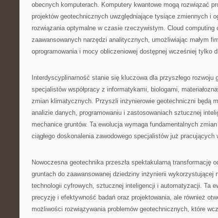
obecnych komputerach. Komputery kwantowe mogą rozwiązać pro
projektów geotechnicznych uwzględniające tysiące zmiennych i o
rozwiązania optymalne w czasie rzeczywistym. Cloud computing 
zaawansowanych narzędzi analitycznych, umożliwiając małym fi
oprogramowania i mocy obliczeniowej dostępnej wcześniej tylko dl
Interdyscyplinarność stanie się kluczowa dla przyszłego rozwoju
specjalistów współpracy z informatykami, biologami, materiałozna
zmian klimatycznych. Przyszli inżynierowie geotechniczni będą mu
analizie danych, programowaniu i zastosowaniach sztucznej intelig
mechanice gruntów. Ta ewolucja wymaga fundamentalnych zmian w 
ciągłego doskonalenia zawodowego specjalistów już pracujących 
Nowoczesna geotechnika przeszła spektakularną transformację od
gruntach do zaawansowanej dziedziny inżynierii wykorzystującej 
technologii cyfrowych, sztucznej inteligencji i automatyzacji. Ta e
precyzję i efektywność badań oraz projektowania, ale również otw
możliwości rozwiązywania problemów geotechnicznych, które wcz