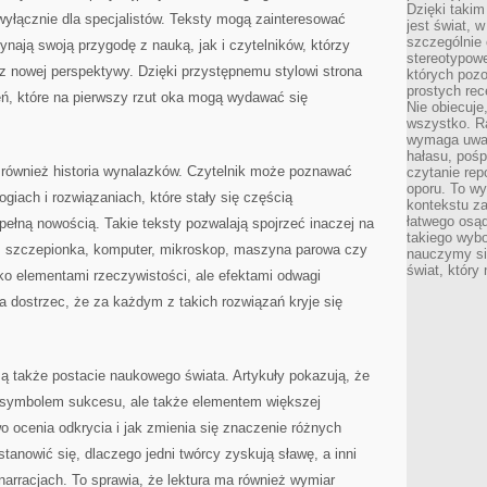
Dzięki takim
wyłącznie dla specjalistów. Teksty mogą zainteresować
jest świat, 
szczególnie
ynają swoją przygodę z nauką, jak i czytelników, którzy
stereotypowe
z nowej perspektywy. Dzięki przystępnemu stylowi strona
których pozo
prostych rec
eń, które na pierwszy rzut oka mogą wydawać się
Nie obiecuje
wszystko. R
wymaga uwag
hałasu, poś
 również historia wynalazków. Czytelnik może poznawać
czytanie rep
oporu. To wy
giach i rozwiązaniach, które stały się częścią
kontekstu za
łatwego osą
pełną nowością. Takie teksty pozwalają spojrzeć inaczej na
takiego wyb
a, szczepionka, komputer, mikroskop, maszyna parowa czy
nauczymy się
świat, który
ko elementami rzeczywistości, ale efektami odwagi
 dostrzec, że za każdym z takich rozwiązań kryje się
są także postacie naukowego świata. Artykuły pokazują, że
ko symbolem sukcesu, ale także elementem większej
o ocenia odkrycia i jak zmienia się znaczenie różnych
tanowić się, dlaczego jedni twórcy zyskują sławę, a inni
narracjach. To sprawia, że lektura ma również wymiar