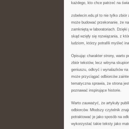
każdego, kto chce patrzeć na świa
zsbelecin.edu.pl to nie tylko zbió
może budować przekonanie, że nauk
zamkniętą w laboratoriach. Dzięki
skąd wzięły się rozwiązania, z kt
ludziom, którzy potrafili myśleć in
Opisując charakter strony, warto po
zbiór tekstów, lecz witryna skupi
geniuszu, odkryć i wynalazków na 
może przyciągać odbiorców zaint
tematyczna sprawia, że strona jest
poznawać inspirujące historie.
Warto zauważyć, że artykuły publ
odbiorców. Młodszy czytelnik znaj
potraktować je jako sposób na od
wykorzystać takie teksty jako mat