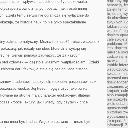
napisany rep
pach historii wpływali na codzienne życie człowieka.
sensacją, l
otyczące zarówno znanych postaci, jak i osób mniej
Dzięki temu 
to, co się w
h. Dzięki temu serwis nie ogranicza się wyłącznie do
do określony
okazuje, że historia nauki to nie tylko spektakularne
zwykłych lu
faktami a d
w jakimś reg
dopiero opow
całe swoje 
rodny zakres tematyczny. Można tu znaleźć treści związane z
problemu. M
lecz dopiero
kazują, jak rodziły się idee, które dziś wydają się
miejsca poka
ersyjne. Serwis pomaga zauważyć, że za każdym
codziennym 
rozwija empa
 stoi człowiek — często z własnymi wątpliwościami. Dzięki
krótkie info
iorem dat i faktów, a staje się pasjonującą historią.
współczuciu,
świata z inn
przenosi nas
zniów, studentów, nauczycieli, rodziców, pasjonatów nauki
doświadczeń
zrozumieć ż
 poszerzać wiedzę. Jej treści mogą służyć jako punkt
krajach, nal
albo zmagaj
ikowane na stronie mają charakter edukacyjny, dlatego
nie przeżyli
zas krótkiej lektury, jak i wtedy, gdy czytelnik chce
wiele debat 
uproszczeni
o czyimś życ
wydawanie s
że reportaże
uka nie musi być trudna. Wręcz przeciwnie — może być
informacji. 