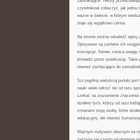
zaskakująca. Teksty przedstawiają
czytelnikowi zobaczyć, jak jedna o
ważne w świecie, w którym wiedza 
staje się wyjątkowo cenna.
Na stronie można odnaleźć wpisy 
Opisywane są zarówno ich osiągnię
koncepcje. Serwis zwraca uwagę n
prowadzi przez rywalizację. Takie 
również zachęcające do samodzie
Szczególną wartością portalu jest 
nauki wiele odkryć nie od razu sp
czekać na zrozumienie znaczenia 
dziełem tych, którzy od razu traf
zmianami stoją osoby, które działa
edukacyjny, ale również humanist
Ważnym motywem obecnym na stron
zaczyna się często od prostego py