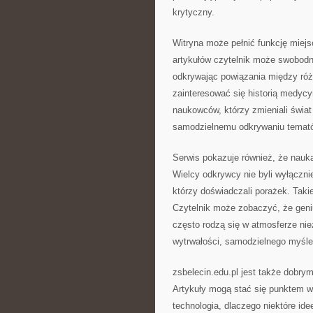
krytyczny.
Witryna może pełnić funkcję miejsca
artykułów czytelnik może swobodn
odkrywając powiązania między ró
zainteresować się historią medycy
naukowców, którzy zmieniali świa
samodzielnemu odkrywaniu temat
Serwis pokazuje również, że nauka
Wielcy odkrywcy nie byli wyłączni
którzy doświadczali porażek. Takie
Czytelnik może zobaczyć, że geni
często rodzą się w atmosferze nie
wytrwałości, samodzielnego myśle
zsbelecin.edu.pl jest także dobry
Artykuły mogą stać się punktem wyj
technologia, dlaczego niektóre id