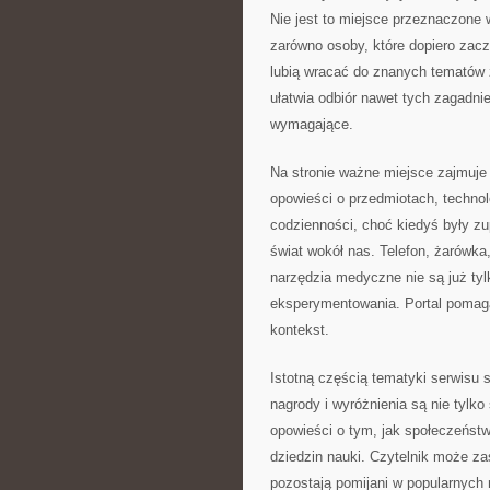
Nie jest to miejsce przeznaczone 
zarówno osoby, które dopiero zacz
lubią wracać do znanych tematów 
ułatwia odbiór nawet tych zagadni
wymagające.
Na stronie ważne miejsce zajmuje
opowieści o przedmiotach, technolo
codzienności, choć kiedyś były zu
świat wokół nas. Telefon, żarówk
narzędzia medyczne nie są już tyl
eksperymentowania. Portal pomaga
kontekst.
Istotną częścią tematyki serwisu 
nagrody i wyróżnienia są nie tyl
opowieści o tym, jak społeczeństw
dziedzin nauki. Czytelnik może zas
pozostają pomijani w popularnych 