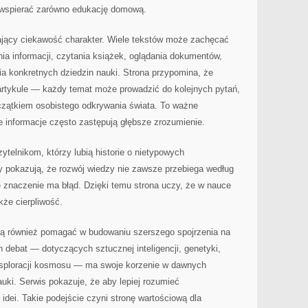
 wspierać zarówno edukację domową.
zający ciekawość charakter. Wiele tekstów może zachęcać
ia informacji, czytania książek, oglądania dokumentów,
a konkretnych dziedzin nauki. Strona przypomina, że
artykule — każdy temat może prowadzić do kolejnych pytań,
czątkiem osobistego odkrywania świata. To ważne
 informacje często zastępują głębsze zrozumienie.
ytelnikom, którzy lubią historie o nietypowych
 pokazują, że rozwój wiedzy nie zawsze przebiega według
 znaczenie ma błąd. Dzięki temu strona uczy, że w nauce
kże cierpliwość.
gą również pomagać w budowaniu szerszego spojrzenia na
 debat — dotyczących sztucznej inteligencji, genetyki,
ksploracji kosmosu — ma swoje korzenie w dawnych
auki. Serwis pokazuje, że aby lepiej rozumieć
ę idei. Takie podejście czyni stronę wartościową dla