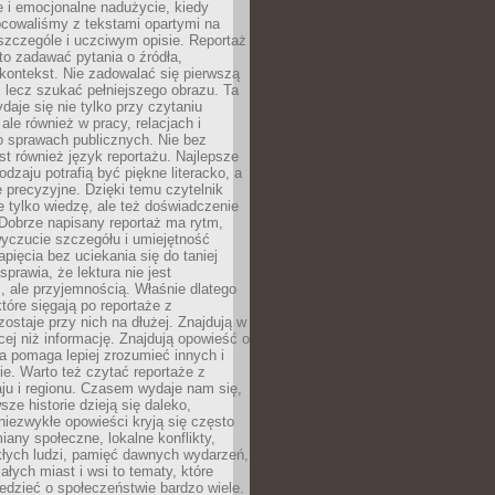
 i emocjonalne nadużycie, kiedy
bcowaliśmy z tekstami opartymi na
 szczególe i uczciwym opisie. Reportaż
to zadawać pytania o źródła,
kontekst. Nie zadowalać się pierwszą
 lecz szukać pełniejszego obrazu. Ta
daje się nie tylko przy czytaniu
ale również w pracy, relacjach i
 sprawach publicznych. Nie bez
st również język reportażu. Najlepsze
odzaju potrafią być piękne literacko, a
 precyzyjne. Dzięki temu czytelnik
e tylko wiedzę, ale też doświadczenie
Dobrze napisany reportaż ma rytm,
yczucie szczegółu i umiejętność
pięcia bez uciekania się do taniej
sprawia, że lektura nie jest
 ale przyjemnością. Właśnie dlatego
które sięgają po reportaże z
zostaje przy nich na dłużej. Znajdują w
cej niż informację. Znajdują opowieść o
ra pomaga lepiej zrozumieć innych i
e. Warto też czytać reportaże z
ju i regionu. Czasem wydaje nam się,
sze historie dzieją się daleko,
iezwykłe opowieści kryją się często
iany społeczne, lokalne konflikty,
kłych ludzi, pamięć dawnych wydarzeń,
łych miast i wsi to tematy, które
iedzieć o społeczeństwie bardzo wiele.