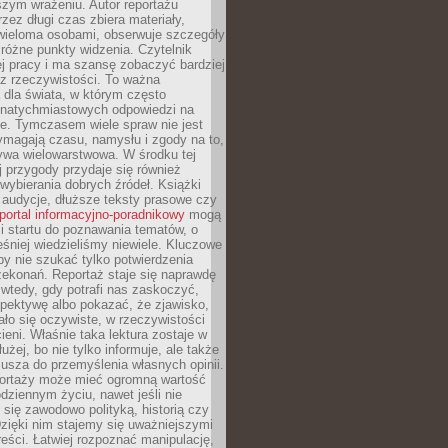
szym wrażeniu. Autor reportażu
zez długi czas zbiera materiały,
wieloma osobami, obserwuje szczegóły
e różne punkty widzenia. Czytelnik
ej pracy i ma szansę zobaczyć bardziej
z rzeczywistości. To ważna
dla świata, w którym często
natychmiastowych odpowiedzi na
e. Tymczasem wiele spraw nie jest
ymagają czasu, namysłu i zgody na to,
ywa wielowarstwowa. W środku tej
ej przygody przydaje się również
wybierania dobrych źródeł. Książki
, audycje, dłuższe teksty prasowe czy
portal informacyjno-poradnikowy
mogą
i startu do poznawania tematów, o
śniej wiedzieliśmy niewiele. Kluczowe
 by nie szukać tylko potwierdzenia
zekonań. Reportaż staje się naprawdę
wtedy, gdy potrafi nas zaskoczyć,
pektywę albo pokazać, że zjawisko,
ło się oczywiste, w rzeczywistości
ieni. Właśnie taka lektura zostaje w
użej, bo nie tylko informuje, ale także
usza do przemyślenia własnych opinii.
portaży może mieć ogromną wartość
dziennym życiu, nawet jeśli nie
 się zawodowo polityką, historią czy
Dzięki nim stajemy się uważniejszymi
reści. Łatwiej rozpoznać manipulację,