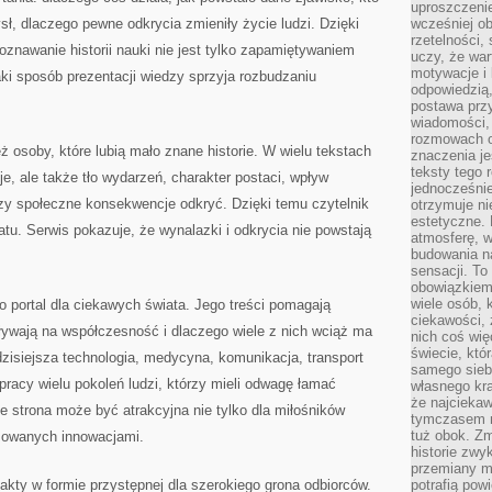
uproszczenie
ł, dlaczego pewne odkrycia zmieniły życie ludzi. Dzięki
wcześniej o
rzetelności,
znawanie historii nauki nie jest tylko zapamiętywaniem
uczy, że war
motywacje i 
aki sposób prezentacji wiedzy sprzyja rozbudzaniu
odpowiedzią,
postawa przy
wiadomości, 
rozmowach o
 osoby, które lubią mało znane historie. W wielu tekstach
znaczenia je
teksty tego r
e, ale także tło wydarzeń, charakter postaci, wpływ
jednocześnie
zy społeczne konsekwencje odkryć. Dzięki temu czytelnik
otrzymuje ni
estetyczne. 
tu. Serwis pokazuje, że wynalazki i odkrycia nie powstają
atmosferę, w
budowania na
sensacji. To 
obowiązkiem,
wiele osób, 
o portal dla ciekawych świata. Jego treści pomagają
ciekawości, 
ływają na współczesność i dlaczego wiele z nich wciąż ma
nich coś wię
świecie, któ
dzisiejsza technologia, medycyna, komunikacja, transport
samego siebi
racy wielu pokoleń ludzi, którzy mieli odwagę łamać
własnego kra
że najciekaw
e strona może być atrakcyjna nie tylko dla miłośników
tymczasem n
tuż obok. Zm
esowanych innowacjami.
historie zwy
przemiany ma
fakty w formie przystępnej dla szerokiego grona odbiorców.
potrafią pow