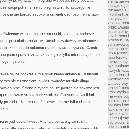
 odkrycia, wynalazki i biografie w sposób, który pozwala
się na pierw
zazwyczaj pr
bserwacja potrafi zmienić bieg historii. To szczególnie
rozmawia z 
rozwija się bardzo szybko, a umiejętność rozumienia nauki
i konfrontuj
korzysta z t
złożony obra
przeciwwaga 
oczekujemy 
poświęcone wielkim postaciom nauki, takim jak badacze.
każde pytani
prostych. W
cia, jak i okoliczności, w których powstawały przełomowe
że prawda b
a to, że droga do sukcesu rzadko bywa oczywista. Często
intelektualn
umiejętność 
podejście sprawia, że artykuły są nie tylko informacyjne, ale
reporterskie
lnego myślenia.
sprawdzony
być punktam
których wcze
także to, że podkreśla rolę osób niedocenianych. W historii
jest jednak,
własnych pr
otykało się z uznaniem, a wielu twórców musiało długo
wartościowy 
zmienić pers
swoich prac. Strona przypomina, że postęp nie zawsze jest
które wydawa
iają na pierwsze strony podręczników. Czasem za wielkimi
ma wiele odc
pamięci najdł
ły po cichu. To sprawia, że serwis ma nie tylko charakter
porusza i zm
yczny.
Czytanie re
również w co
interesujemy
ie jest dociekliwość. Artykuły pokazują, że nauka
socjologią. 
odbiorcami t
tania: dlaczego coś działa, jak powstało dane zjawisko, kto