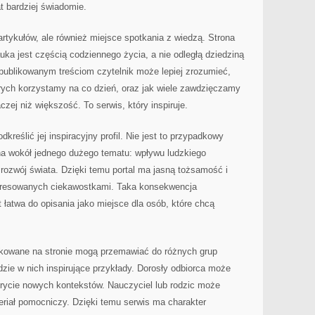
t bardziej świadomie.
r artykułów, ale również miejsce spotkania z wiedzą. Strona
a jest częścią codziennego życia, a nie odległą dziedziną
 publikowanym treściom czytelnik może lepiej zrozumieć,
órych korzystamy na co dzień, oraz jak wiele zawdzięczamy
aczej niż większość. To serwis, który inspiruje.
dkreślić jej inspiracyjny profil. Nie jest to przypadkowy
ona wokół jednego dużego tematu: wpływu ludzkiego
rozwój świata. Dzięki temu portal ma jasną tożsamość i
eresowanych ciekawostkami. Taka konsekwencja
 łatwa do opisania jako miejsce dla osób, które chcą
ikowane na stronie mogą przemawiać do różnych grup
dzie w nich inspirujące przykłady. Dorosły odbiorca może
krycie nowych kontekstów. Nauczyciel lub rodzic może
eriał pomocniczy. Dzięki temu serwis ma charakter