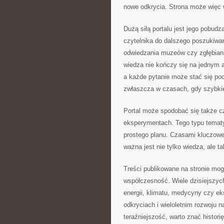
nowe odkrycia. Strona może więc
Dużą siłą portalu jest jego pobud
czytelnika do dalszego poszukiwan
odwiedzania muzeów czy zgłębiani
wiedza nie kończy się na jednym 
a każde pytanie może stać się po
zwłaszcza w czasach, gdy szybkie
Portal może spodobać się także cz
eksperymentach. Tego typu tematy
prostego planu. Czasami kluczowe
ważna jest nie tylko wiedza, ale ta
Treści publikowane na stronie mo
współczesność. Wiele dzisiejszych
energii, klimatu, medycyny czy e
odkryciach i wieloletnim rozwoju n
teraźniejszość, warto znać histori