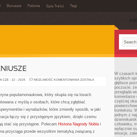
l
Borussia
Polonia
Tagi
Spis Treści
SUB
ENIUSZE
W czasach k
szybkich opi
NIEDOCENIENI
 CZE - 22 - 2026
MOŻLIWOŚĆ KOMENTOWANIA
ZOSTAŁA
głębsze poz
GENIUSZE
poczucie, że
przegląda w
itryna popularnonaukowa, który skupia się na losach
komentarze 
częściej oka
otowana z myślą o osobach, które chcą zgłębiać
powierzchow
eksperymentów i wynalazków, które zmieniły sposób, w jaki
kontekstu. W
jednym z naj
kacja łączy się z przystępnym językiem, dzięki czemu
dziennikarsk
gą stać się przystępne. Polecam
Historia Nagrody Nobla
i
człowieku, m
wyłącznie su
rona przyciąga przede wszystkim tematyką związaną z
emocje, zal