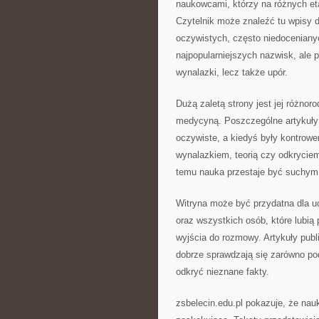
naukowcami, którzy na różnych eta
Czytelnik może znaleźć tu wpisy d
oczywistych, często niedocenianyc
najpopularniejszych nazwisk, ale p
wynalazki, lecz także upór.
Dużą zaletą strony jest jej różno
medycyną. Poszczególne artykuły po
oczywiste, a kiedyś były kontrow
wynalazkiem, teorią czy odkryciem
temu nauka przestaje być suchym zb
Witryna może być przydatna dla uc
oraz wszystkich osób, które lubią
wyjścia do rozmowy. Artykuły publ
dobrze sprawdzają się zarówno podc
odkryć nieznane fakty.
zsbelecin.edu.pl pokazuje, że na