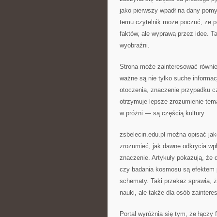
jako pierwszy wpadł na dany pomys
temu czytelnik może poczuć, że po
faktów, ale wyprawą przez idee. T
wyobraźni.
Strona może zainteresować również
ważne są nie tylko suche informacj
otoczenia, znaczenie przypadku c
otrzymuje lepsze zrozumienie tema
w próżni — są częścią kultury.
zsbelecin.edu.pl można opisać jak
zrozumieć, jak dawne odkrycia wp
znaczenie. Artykuły pokazują, że 
czy badania kosmosu są efektem p
schematy. Taki przekaz sprawia, ż
nauki, ale także dla osób zainter
Portal wyróżnia się tym, że łączy 