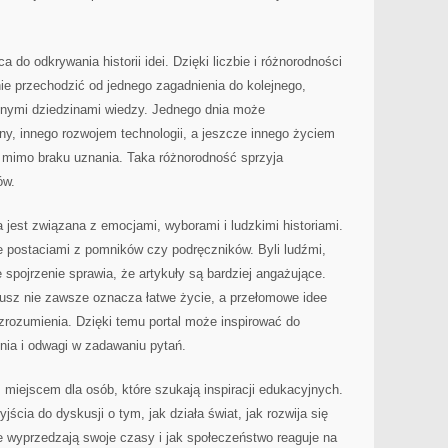
 do odkrywania historii idei. Dzięki liczbie i różnorodności
ie przechodzić od jednego zagadnienia do kolejnego,
żnymi dziedzinami wiedzy. Jednego dnia może
ny, innego rozwojem technologii, a jeszcze innego życiem
t mimo braku uznania. Taka różnorodność sprzyja
ów.
 jest związana z emocjami, wyborami i ludzkimi historiami.
e postaciami z pomników czy podręczników. Byli ludźmi,
 spojrzenie sprawia, że artykuły są bardziej angażujące.
usz nie zawsze oznacza łatwe życie, a przełomowe idee
zrozumienia. Dzięki temu portal może inspirować do
nia i odwagi w zadawaniu pytań.
m miejscem dla osób, które szukają inspiracji edukacyjnych.
ścia do dyskusji o tym, jak działa świat, jak rozwija się
ee wyprzedzają swoje czasy i jak społeczeństwo reaguje na