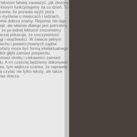
 tekstom łatwiej zauważyć, jak złożony
w którym funkcjonujemy na co dzień. To
 cenne, bo pozwala wyjść poza
 myślenie o miejscach i ludziach,
rnie dobrze znamy. Reportaż nie daje
ept, ale właśnie dlatego jest potrzebny.
, że po jednej lekturze zrozumiemy
aczej pokazuje, że rzeczywistość
i i wrażliwości. W świecie pełnym
piechu i powierzchownych sądów
ortaży może być formą intelektualnego
bór głębi zamiast pośpiechu,
miast skrótu i ciekawości zamiast
du. A im częściej będziemy dokonywać
oru, tym większa szansa, że naprawdę
 czytać nie tylko teksty, ale także
 nas otacza.