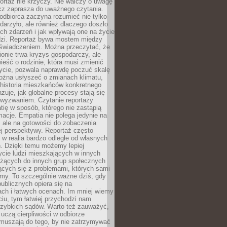
ortaż nie krzyczy. Nie walczy o uwagę
ecz zaprasza do uważnego czytania.
odbiorca zaczyna rozumieć nie tylko
ydarzyło, ale również dlaczego doszło
ch zdarzeń i jak wpływają one na życie
dzi. Reportaż bywa mostem między
oświadczeniem. Można przeczytać, że
ionie trwa kryzys gospodarczy, ale
ieść o rodzinie, która musi zmienić
życie, pozwala naprawdę poczuć skalę
ożna usłyszeć o zmianach klimatu,
 historia mieszkańców konkretnego
zuje, jak globalne procesy stają się
wyzwaniem. Czytanie reportaży
tię w sposób, którego nie zastąpią
rmacje. Empatia nie polega jedynie na
 ale na gotowości do zobaczenia
ej perspektywy. Reportaż często
 w realia bardzo odległe od własnych
. Dzięki temu możemy lepiej
ycie ludzi mieszkających w innych
eżących do innych grup społecznych
ących się z problemami, których sami
śmy. To szczególnie ważne dziś, gdy
publicznych opiera się na
ach i łatwych ocenach. Im mniej wiemy
iu, tym łatwiej przychodzi nam
zybkich sądów. Warto też zauważyć,
 uczą cierpliwości w odbiorze
Zmuszają do tego, by nie zatrzymywać