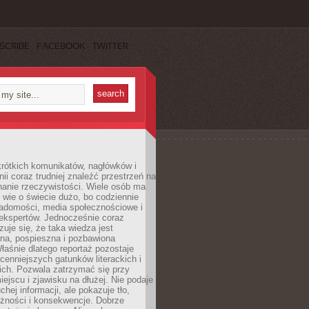
SCRIBE
FACEBOOK
TWITTER
rótkich komunikatów, nagłówków i
nii coraz trudniej znaleźć przestrzeń na
nanie rzeczywistości. Wiele osób ma
 wie o świecie dużo, bo codziennie
iadomości, media społecznościowe i
ekspertów. Jednocześnie coraz
zuje się, że taka wiedza jest
na, pospieszna i pozbawiona
łaśnie dlatego reportaż pozostaje
cenniejszych gatunków literackich i
ich. Pozwala zatrzymać się przy
iejscu i zjawisku na dłużej. Nie podaje
chej informacji, ale pokazuje tło,
eżności i konsekwencje. Dobrze