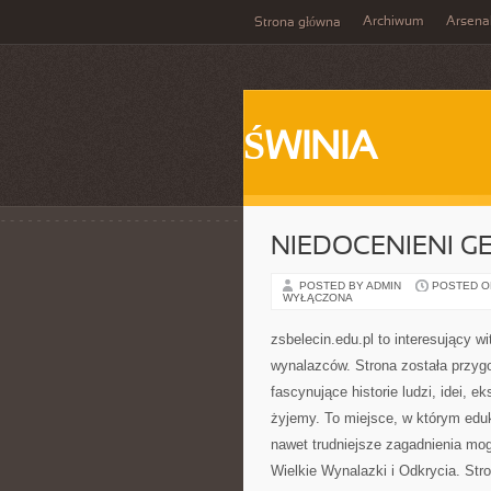
Archiwum
Arsena
Strona główna
ŚWINIA
NIEDOCENIENI G
POSTED BY ADMIN
POSTED ON
WYŁĄCZONA
zsbelecin.edu.pl to interesujący w
wynalazców. Strona została przyg
fascynujące historie ludzi, idei, 
żyjemy. To miejsce, w którym edu
nawet trudniejsze zagadnienia mo
Wielkie Wynalazki i Odkrycia. St