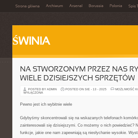
Archiwum
Arsenal
Borussia
Polonia
Strona główna
Spis 
ŚWINIA
NA STWORZONYM PRZEZ NAS RY
WIELE DZISIEJSZYCH SPRZĘTÓW
POSTED BY ADMIN
POSTED ON SIE - 13 - 2025
MOŻLIWOŚĆ 
WYŁĄCZONA
Pewno jest ich wybitnie wiele
Gdybyśmy skoncentrowali się na wskazanych telefonach komórk
zainteresowali się dzisiejszymi. Co możemy o nich powiedzieć? 
funkcje, jakie one nam zapewniają są niesłychanie wysokie. Wys