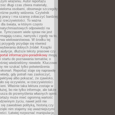
szym wrażeniu. Autor reportażu
zez długi czas zbiera materiały,
wieloma osobami, obserwuje szczegóły
e różne punkty widzenia. Czytelnik
ej pracy i ma szansę zobaczyć bardziej
z rzeczywistości. To ważna
dla świata, w którym często
natychmiastowych odpowiedzi na
e. Tymczasem wiele spraw nie jest
ymagają czasu, namysłu i zgody na to,
ywa wielowarstwowa. W środku tej
ej przygody przydaje się również
wybierania dobrych źródeł. Książki
, audycje, dłuższe teksty prasowe czy
portal informacyjno-poradnikowy
mogą
i startu do poznawania tematów, o
śniej wiedzieliśmy niewiele. Kluczowe
 by nie szukać tylko potwierdzenia
zekonań. Reportaż staje się naprawdę
wtedy, gdy potrafi nas zaskoczyć,
pektywę albo pokazać, że zjawisko,
ło się oczywiste, w rzeczywistości
ieni. Właśnie taka lektura zostaje w
użej, bo nie tylko informuje, ale także
usza do przemyślenia własnych opinii.
portaży może mieć ogromną wartość
dziennym życiu, nawet jeśli nie
 się zawodowo polityką, historią czy
Dzięki nim stajemy się uważniejszymi
reści. Łatwiej rozpoznać manipulację,