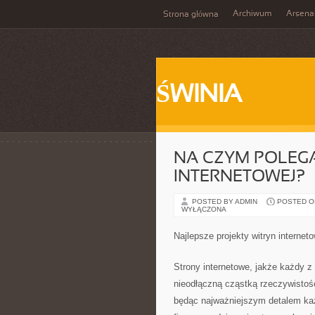
Archiwum
Arsena
Strona główna
ŚWINIA
NA CZYM POLEG
INTERNETOWEJ?
POSTED BY ADMIN
POSTED ON 
WYŁĄCZONA
Najlepsze projekty witryn internet
Strony internetowe, jakże każdy z
nieodłączną cząstką rzeczywistośc
będąc najważniejszym detalem każ