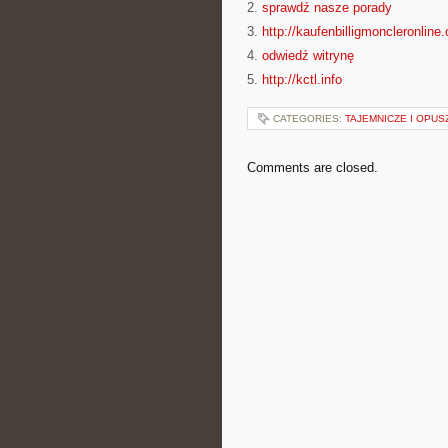
2.
sprawdź nasze porady
3.
http://kaufenbilligmoncleronline
4.
odwiedź witrynę
5.
http://kctl.info
CATEGORIES:
TAJEMNICZE I OPU
Comments are closed.