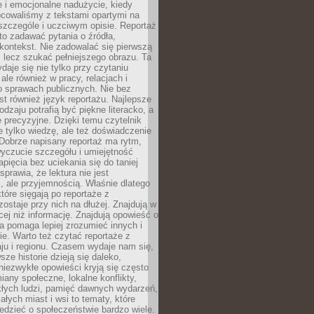
 i emocjonalne nadużycie, kiedy
bcowaliśmy z tekstami opartymi na
 szczególe i uczciwym opisie. Reportaż
to zadawać pytania o źródła,
kontekst. Nie zadowalać się pierwszą
 lecz szukać pełniejszego obrazu. Ta
daje się nie tylko przy czytaniu
ale również w pracy, relacjach i
 sprawach publicznych. Nie bez
st również język reportażu. Najlepsze
odzaju potrafią być piękne literacko, a
 precyzyjne. Dzięki temu czytelnik
e tylko wiedzę, ale też doświadczenie
Dobrze napisany reportaż ma rytm,
yczucie szczegółu i umiejętność
pięcia bez uciekania się do taniej
sprawia, że lektura nie jest
 ale przyjemnością. Właśnie dlatego
które sięgają po reportaże z
zostaje przy nich na dłużej. Znajdują w
cej niż informację. Znajdują opowieść o
ra pomaga lepiej zrozumieć innych i
e. Warto też czytać reportaże z
ju i regionu. Czasem wydaje nam się,
sze historie dzieją się daleko,
iezwykłe opowieści kryją się często
iany społeczne, lokalne konflikty,
kłych ludzi, pamięć dawnych wydarzeń,
łych miast i wsi to tematy, które
iedzieć o społeczeństwie bardzo wiele.