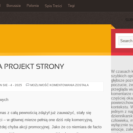
l
Borussia
Polonia
Tagi
Spis Treści
SUB
A PROJEKT STRONY
W czasach k
szybkich opi
głębsze poz
poczucie, że
NA
SIE - 4 - 2025
MOŻLIWOŚĆ KOMENTOWANIA
ZOSTAŁA
CZYM
przegląda w
POLEGA
komentarze 
PROJEKT
częściej oka
STRONY
owych
INTERNETOWEJ?
powierzchow
kontekstu. W
jednym z naj
 nas z całą pewnością zdążył już zauważyć, stały się
dziennikarsk
i – w głównej mierze pełnią one dziś rolę komercyjną,
człowieku, m
wyłącznie su
dej chyba akcji promocyjnej. Jako że co niemiara de facto
emocje, zal