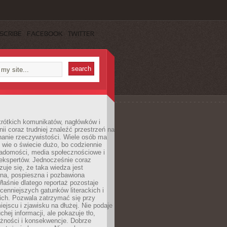
SCRIBE
FACEBOOK
TWITTER
rótkich komunikatów, nagłówków i
nii coraz trudniej znaleźć przestrzeń na
nanie rzeczywistości. Wiele osób ma
 wie o świecie dużo, bo codziennie
iadomości, media społecznościowe i
ekspertów. Jednocześnie coraz
zuje się, że taka wiedza jest
na, pospieszna i pozbawiona
łaśnie dlatego reportaż pozostaje
cenniejszych gatunków literackich i
ich. Pozwala zatrzymać się przy
iejscu i zjawisku na dłużej. Nie podaje
chej informacji, ale pokazuje tło,
eżności i konsekwencje. Dobrze