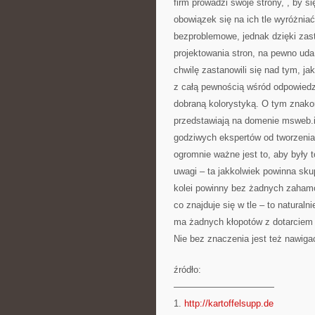
firm prowadzi swoje strony, , by s
obowiązek się na ich tle wyróżnia
bezproblemowe, jednak dzięki zas
projektowania stron, na pewno ud
chwilę zastanowili się nad tym, ja
z całą pewnością wśród odpowiedzi
dobraną kolorystyką. O tym znakom
przedstawiają na domenie msweb.in
godziwych ekspertów od tworzenia 
ogromnie ważne jest to, aby były 
uwagi – ta jakkolwiek powinna skup
kolei powinny bez żadnych zahamo
co znajduje się w tle – to natural
ma żadnych kłopotów z dotarciem d
Nie bez znaczenia jest też nawigac
źródło:
———————————
1.
http://kartoffelsupp.de