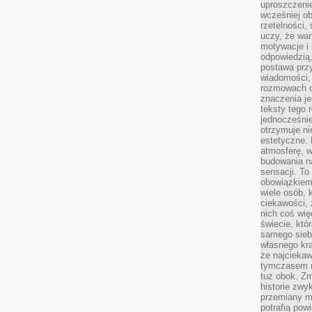
uproszczenie
wcześniej o
rzetelności,
uczy, że war
motywacje i 
odpowiedzią,
postawa przy
wiadomości, 
rozmowach o
znaczenia je
teksty tego r
jednocześnie
otrzymuje ni
estetyczne. 
atmosferę, w
budowania na
sensacji. To 
obowiązkiem,
wiele osób, 
ciekawości, 
nich coś wię
świecie, któ
samego siebi
własnego kra
że najciekaw
tymczasem n
tuż obok. Zm
historie zwy
przemiany ma
potrafią pow