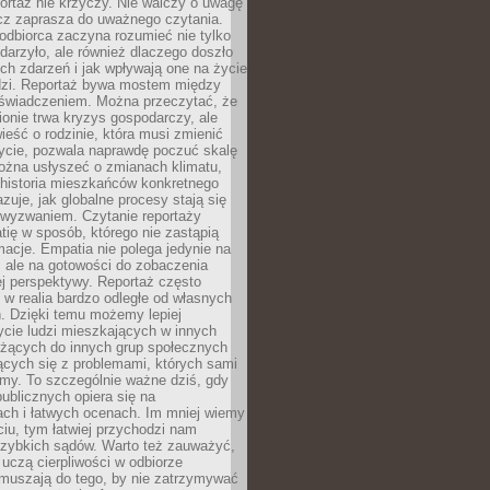
ortaż nie krzyczy. Nie walczy o uwagę
ecz zaprasza do uważnego czytania.
odbiorca zaczyna rozumieć nie tylko
ydarzyło, ale również dlaczego doszło
ch zdarzeń i jak wpływają one na życie
dzi. Reportaż bywa mostem między
oświadczeniem. Można przeczytać, że
ionie trwa kryzys gospodarczy, ale
ieść o rodzinie, która musi zmienić
życie, pozwala naprawdę poczuć skalę
ożna usłyszeć o zmianach klimatu,
 historia mieszkańców konkretnego
zuje, jak globalne procesy stają się
wyzwaniem. Czytanie reportaży
tię w sposób, którego nie zastąpią
rmacje. Empatia nie polega jedynie na
 ale na gotowości do zobaczenia
ej perspektywy. Reportaż często
 w realia bardzo odległe od własnych
. Dzięki temu możemy lepiej
ycie ludzi mieszkających w innych
eżących do innych grup społecznych
ących się z problemami, których sami
śmy. To szczególnie ważne dziś, gdy
publicznych opiera się na
ach i łatwych ocenach. Im mniej wiemy
iu, tym łatwiej przychodzi nam
zybkich sądów. Warto też zauważyć,
 uczą cierpliwości w odbiorze
Zmuszają do tego, by nie zatrzymywać