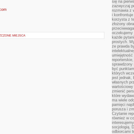
się na pierw
zazwyczaj pr
.com
rozmawia z 
i konfrontuj
korzysta z t
złożony obra
przeciwwaga 
oczekujemy 
SZCZONE MIEJSCA
każde pytani
prostych. W
że prawda b
intelektualn
umiejętność 
reporterskie
sprawdzony
być punktam
których wcze
jest jednak,
własnych pr
wartościowy 
zmienić pers
które wydawa
ma wiele odc
pamięci najdł
porusza i zm
Czytanie re
również w co
interesujemy
socjologią. 
odbiorcami t