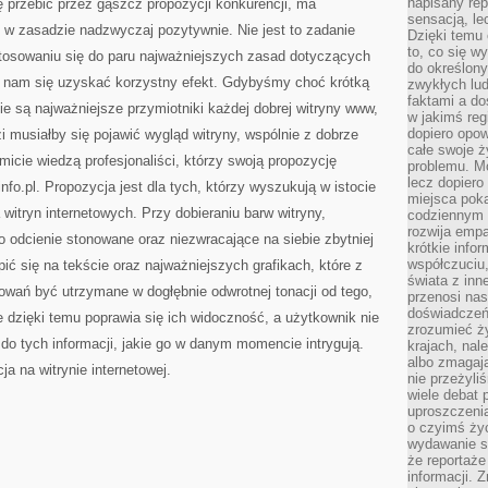
napisany rep
ię przebić przez gąszcz propozycji konkurencji, ma
sensacją, l
ć w zasadzie nadzwyczaj pozytywnie. Nie jest to zadanie
Dzięki temu 
to, co się w
tosowaniu się do paru najważniejszych zasad dotyczących
do określony
a nam się uzyskać korzystny efekt. Gdybyśmy choć krótką
zwykłych lu
faktami a d
kie są najważniejsze przymiotniki każdej dobrej witryny www,
w jakimś reg
dopiero opow
 musiałby się pojawić wygląd witryny, wspólnie z dobrze
całe swoje 
icie wiedzą profesjonaliści, którzy swoją propozycję
problemu. M
lecz dopiero
fo.pl. Propozycja jest dla tych, którzy wyszukują w istocie
miejsca poka
witryn internetowych. Przy dobieraniu barw witryny,
codziennym 
rozwija empa
to odcienie stonowane oraz niezwracające na siebie zbytniej
krótkie info
współczuciu,
ić się na tekście oraz najważniejszych grafikach, które z
świata z inn
wań być utrzymane w dogłębnie odwrotnej tonacji od tego,
przenosi nas
doświadczeń
nie dzięki temu poprawia się ich widoczność, a użytkownik nie
zrozumieć ż
o tych informacji, jakie go w danym momencie intrygują.
krajach, nal
albo zmagaj
ja na witrynie internetowej.
nie przeżyli
wiele debat 
uproszczeni
o czyimś życ
wydawanie s
że reportaże
informacji. 