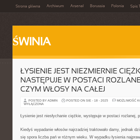
Archiwum
Arsenal
Borussia
Polonia
Strona główna
Spis 
ŚWINIA
ŁYSIENIE JEST NIEZMIERNIE CIĘŻK
NASTĘPUJE W POSTACI ROZLANEJ
CZYM WŁOSY NA CAŁEJ
POSTED BY ADMIN
POSTED ON SIE - 18 - 2025
MOŻLIWOŚĆ 
WYŁĄCZONA
Łysienie jest niesłychanie ciężkie, występuje w postaci rozlanej,
Kiedyś wypadanie włosów najrzadziej traktowało damy, jednak d
się spora liczba pań w różnym wieku. W wypadku łysienia najprawi