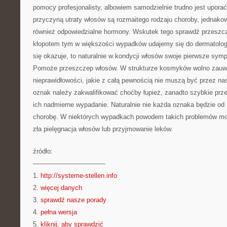
pomocy profesjonalisty, albowiem samodzielnie trudno jest upora
przyczyną utraty włosów są rozmaitego rodzaju choroby, jednako
również odpowiedzialne hormony. Wskutek tego sprawdź przeszc
kłopotem tym w większości wypadków udajemy się do dermatolog
się okazuje, to naturalnie w kondycji włosów swoje pierwsze sym
Pomoże przeszczep włosów. W strukturze kosmyków wolno zauw
nieprawidłowości, jakie z całą pewnością nie muszą być przez na
oznak należy zakwalifikować choćby łupież, zanadto szybkie prz
ich nadmierne wypadanie. Naturalnie nie każda oznaka będzie od
chorobę. W niektórych wypadkach powodem takich problemów moż
zła pielęgnacja włosów lub przyjmowanie leków.
źródło:
———————————
1.
http://systeme-stellen.info
2.
więcej danych
3.
sprawdź nasze porady
4.
pełna wersja
5.
kliknij, aby sprawdzić