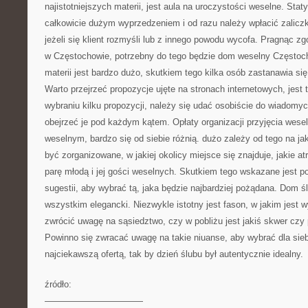
najistotniejszych materii, jest aula na uroczystości weselne. Staty
całkowicie dużym wyprzedzeniem i od razu należy wpłacić zalicz
jeżeli się klient rozmyśli lub z innego powodu wycofa. Pragnąc z
w Częstochowie, potrzebny do tego będzie dom weselny Częstoch
materii jest bardzo dużo, skutkiem tego kilka osób zastanawia s
Warto przejrzeć propozycje ujęte na stronach internetowych, jest 
wybraniu kilku propozycji, należy się udać osobiście do wiadomy
obejrzeć je pod każdym kątem. Opłaty organizacji przyjęcia wes
weselnym, bardzo się od siebie różnią. dużo zależy od tego na ja
być zorganizowane, w jakiej okolicy miejsce się znajduje, jakie 
parę młodą i jej gości weselnych. Skutkiem tego wskazane jest p
sugestii, aby wybrać tą, jaka będzie najbardziej pożądana. Dom 
wszystkim elegancki. Niezwykle istotny jest fason, w jakim jest 
zwrócić uwagę na sąsiedztwo, czy w pobliżu jest jakiś skwer czy 
Powinno się zwracać uwagę na takie niuanse, aby wybrać dla siebi
najciekawszą ofertą, tak by dzień ślubu był autentycznie idealny.
źródło:
———————————