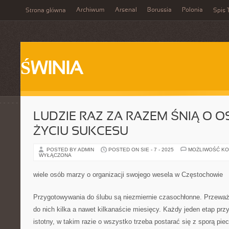
Archiwum
Arsenal
Borussia
Polonia
Strona główna
Spis 
ŚWINIA
LUDZIE RAZ ZA RAZEM ŚNIĄ O O
ŻYCIU SUKCESU
POSTED BY ADMIN
POSTED ON SIE - 7 - 2025
MOŻLIWOŚĆ K
WYŁĄCZONA
wiele osób marzy o organizacji swojego wesela w Częstochowie
Przygotowywania do ślubu są niezmiernie czasochłonne. Przeważn
do nich kilka a nawet kilkanaście miesięcy. Każdy jeden etap prz
istotny, w takim razie o wszystko trzeba postarać się z sporą pie