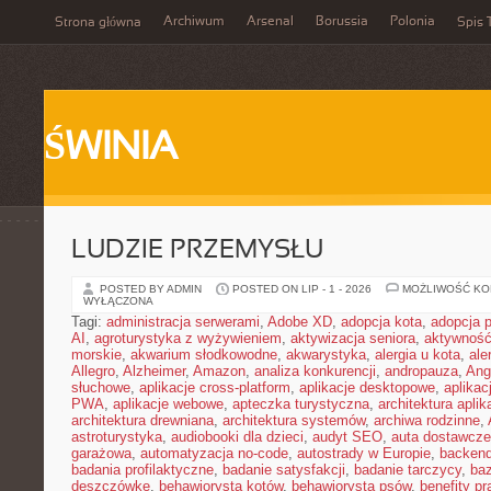
Archiwum
Arsenal
Borussia
Polonia
Strona główna
Spis 
ŚWINIA
LUDZIE PRZEMYSŁU
POSTED BY ADMIN
POSTED ON LIP - 1 - 2026
MOŻLIWOŚĆ K
WYŁĄCZONA
Tagi:
administracja serwerami
,
Adobe XD
,
adopcja kota
,
adopcja 
AI
,
agroturystyka z wyżywieniem
,
aktywizacja seniora
,
aktywność
morskie
,
akwarium słodkowodne
,
akwarystyka
,
alergia u kota
,
ale
Allegro
,
Alzheimer
,
Amazon
,
analiza konkurencji
,
andropauza
,
Ang
słuchowe
,
aplikacje cross-platform
,
aplikacje desktopowe
,
aplikac
PWA
,
aplikacje webowe
,
apteczka turystyczna
,
architektura aplika
architektura drewniana
,
architektura systemów
,
archiwa rodzinne
,
astroturystyka
,
audiobooki dla dzieci
,
audyt SEO
,
auta dostawcze
garażowa
,
automatyzacja no-code
,
autostrady w Europie
,
backen
badania profilaktyczne
,
badanie satysfakcji
,
badanie tarczycy
,
ba
deszczówkę
,
behawiorysta kotów
,
behawiorysta psów
,
benefity p