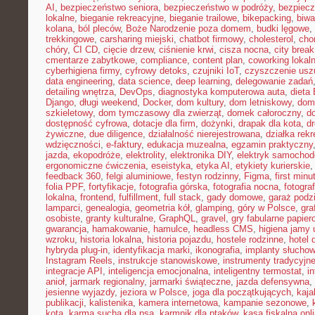
AI
,
bezpieczeństwo seniora
,
bezpieczeństwo w podróży
,
bezpiecz
lokalne
,
bieganie rekreacyjne
,
bieganie trailowe
,
bikepacking
,
biw
kolana
,
ból pleców
,
Boże Narodzenie poza domem
,
budki lęgowe
,
trekkingowe
,
carsharing miejski
,
chatbot firmowy
,
cholesterol
,
cho
chóry
,
CI CD
,
cięcie drzew
,
ciśnienie krwi
,
cisza nocna
,
city brea
cmentarze zabytkowe
,
compliance
,
content plan
,
coworking lokal
cyberhigiena firmy
,
cyfrowy detoks
,
czujniki IoT
,
czyszczenie usz
data engineering
,
data science
,
deep learning
,
delegowanie zadań
detailing wnętrza
,
DevOps
,
diagnostyka komputerowa auta
,
dieta
Django
,
długi weekend
,
Docker
,
dom kultury
,
dom letniskowy
,
dom
szkieletowy
,
dom tymczasowy dla zwierząt
,
domek całoroczny
,
d
dostępność cyfrowa
,
dotacje dla firm
,
dożynki
,
drapak dla kota
,
d
żywiczne
,
due diligence
,
działalność nierejestrowana
,
działka rek
wdzięczności
,
e-faktury
,
edukacja muzealna
,
egzamin praktyczny
jazda
,
ekopodróże
,
elektrolity
,
elektronika DIY
,
elektryk samocho
ergonomiczne ćwiczenia
,
eseistyka
,
etyka AI
,
etykiety kurierskie
feedback 360
,
felgi aluminiowe
,
festyn rodzinny
,
Figma
,
first minu
folia PPF
,
fortyfikacje
,
fotografia górska
,
fotografia nocna
,
fotogra
lokalna
,
frontend
,
fulfillment
,
full stack
,
gady domowe
,
garaż podz
lamparci
,
genealogia
,
geometria kół
,
glamping
,
góry w Polsce
,
gra
osobiste
,
granty kulturalne
,
GraphQL
,
gravel
,
gry fabularne papie
gwarancja
,
hamakowanie
,
hamulce
,
headless CMS
,
higiena jamy 
wzroku
,
historia lokalna
,
historia pojazdu
,
hostele rodzinne
,
hotel 
hybryda plug-in
,
identyfikacja marki
,
ikonografia
,
implanty słucho
Instagram Reels
,
instrukcje stanowiskowe
,
instrumenty tradycyjn
integracje API
,
inteligencja emocjonalna
,
inteligentny termostat
,
in
anioł
,
jarmark regionalny
,
jarmarki świąteczne
,
jazda defensywna
,
jesienne wyjazdy
,
jeziora w Polsce
,
joga dla początkujących
,
kaj
publikacji
,
kalistenika
,
kamera internetowa
,
kampanie sezonowe
,
kota
,
karma sucha dla psa
,
karmnik dla ptaków
,
kasa fiskalna onl