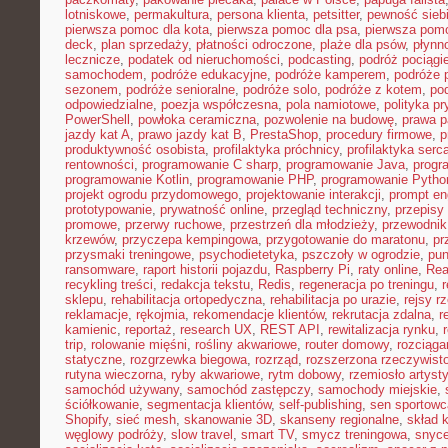
lotniskowe
,
permakultura
,
persona klienta
,
petsitter
,
pewność sieb
pierwsza pomoc dla kota
,
pierwsza pomoc dla psa
,
pierwsza pom
deck
,
plan sprzedaży
,
płatności odroczone
,
plaże dla psów
,
płynn
lecznicze
,
podatek od nieruchomości
,
podcasting
,
podróż pociąg
samochodem
,
podróże edukacyjne
,
podróże kamperem
,
podróże 
sezonem
,
podróże senioralne
,
podróże solo
,
podróże z kotem
,
po
odpowiedzialne
,
poezja współczesna
,
pola namiotowe
,
polityka p
PowerShell
,
powłoka ceramiczna
,
pozwolenie na budowę
,
prawa p
jazdy kat A
,
prawo jazdy kat B
,
PrestaShop
,
procedury firmowe
,
p
produktywność osobista
,
profilaktyka próchnicy
,
profilaktyka serc
rentowności
,
programowanie C sharp
,
programowanie Java
,
progr
programowanie Kotlin
,
programowanie PHP
,
programowanie Pytho
projekt ogrodu przydomowego
,
projektowanie interakcji
,
prompt en
prototypowanie
,
prywatność online
,
przegląd techniczny
,
przepisy
promowe
,
przerwy ruchowe
,
przestrzeń dla młodzieży
,
przewodnik
krzewów
,
przyczepa kempingowa
,
przygotowanie do maratonu
,
pr
przysmaki treningowe
,
psychodietetyka
,
pszczoły w ogrodzie
,
pun
ransomware
,
raport historii pojazdu
,
Raspberry Pi
,
raty online
,
Rea
recykling treści
,
redakcja tekstu
,
Redis
,
regeneracja po treningu
,
r
sklepu
,
rehabilitacja ortopedyczna
,
rehabilitacja po urazie
,
rejsy r
reklamacje
,
rękojmia
,
rekomendacje klientów
,
rekrutacja zdalna
,
r
kamienic
,
reportaż
,
research UX
,
REST API
,
rewitalizacja rynku
,
trip
,
rolowanie mięśni
,
rośliny akwariowe
,
router domowy
,
rozciąga
statyczne
,
rozgrzewka biegowa
,
rozrząd
,
rozszerzona rzeczywist
rutyna wieczorna
,
ryby akwariowe
,
rytm dobowy
,
rzemiosło artyst
samochód używany
,
samochód zastępczy
,
samochody miejskie
,
ściółkowanie
,
segmentacja klientów
,
self-publishing
,
sen sportowc
Shopify
,
sieć mesh
,
skanowanie 3D
,
skanseny regionalne
,
skład k
węglowy podróży
,
slow travel
,
smart TV
,
smycz treningowa
,
snyce