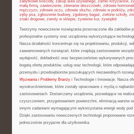
zabytkowe kościoły
,
zakup auta używanego
,
zamki krzyżackie
,
z
małą firmą
,
zawieszenie
,
zbieranie deszczówki
,
zdrowie hormonal
mężczyzn
,
zdrowie oczu
,
zdrowie słuchu
,
zdrowie w podróży
,
zdr
zęby psa
,
zgłoszenie budowy
,
zgubiony bagaż
,
zielone szkoły
,
zi
znaki drogowe
,
zwroty w sklepie
,
żywienie kur
,
żywopłot
Tworzymy nowoczesne rozwiązania przeznaczone dla zakładów pr
profesjonalne systemy oraz urządzenia wykorzystujące technologi
Nasza działalność koncentruje się na projektowaniu, produkcji, w
zaawansowanych rozwiązań, które znajdują zastosowanie wszędzie
wydajność, dokładność oraz bezpieczeństwo wykonywanych proce
bogatą ofertę produktów, usług oraz technologii, które odpowiad
przemysłu i przedsiębiorstw poszukujących niezawodnych rozwi
Wyzwania i Problemy Branży
i Technologie i Innowacje. Nasza of
wysokociśnieniowe, które zostały opracowane z myślą o najbard
zastosowaniach. Dostarczamy urządzenia, pozwalające na realiz
czyszczeniem, przygotowaniem powierzchni, eliminacją warstw o
innymi zadaniami wymagającymi wykorzystania energii wody pod
Dzięki zastosowaniu nowoczesnych technologii proponowane rozw
jednocześnie przyjazne dla użytkownika.