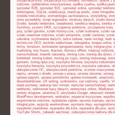
socjalizacja kota
,
socjalizacja szczeniaka
,
socrealizm
,
spacer z 
rodzinne
,
spółdzielnia mieszkaniowa
,
spółka cywilna
,
spółka jawn
sprzedaż B2B
,
sprzedaż B2C
,
sprzedaż online
,
sprzedaż telefoni
trekkingowy
,
SQLite
,
stabilizacja
,
stand-up polski
,
stare fotografie
stodoła mieszkalna
,
stomatologia zachowawcza
,
storytelling
,
stor
stres przewlekły
,
stroje regionalne
,
struktury danych
,
studio domo
Svelte
,
światło niebieskie
,
światłowód
,
świetlica wiejska
,
świnka 
Symfony
,
system OKR
,
szczepienia podróżne
,
szczepienie kota
,
psa
,
szlaki górskie
,
szlaki historyczne
,
szlaki kulinarne
,
szlaki n
szlaki rowerowe rodzinne
,
szlaki winiarskie
,
szlaki zamków
,
sztuk
sakralna
,
szyfrowanie danych
,
tańce ludowe
,
tanie noclegi
,
teatr 
techniczne SEO
,
techniki oddechowe
,
teleopieka
,
terapia online
,
t
termy
,
terrarium
,
testowanie oprogramowania
,
testy integracyjne
,
marketing
,
tiny house
,
tkactwo
,
tłumacz offline
,
tradycje rodzinne
samochodowe
,
trawnik naturalny
,
trening core
,
trening dla dzieci
,
kettlebell
,
trening kobiet
,
trening po ciąży
,
trening równowagi
,
tren
gumami
,
tuning optyczny
,
turystyka filmowa
,
turystyka industrialn
turystyka literacka
,
turystyka przyrodnicza
,
turystyka sakralna
,
ub
ubezpieczenie OC
,
ubezpieczenie podróżne
,
uczenie maszynowe
najmu
,
umowa o dzieło
,
umowa o pracę
,
umowa zlecenie
,
umowy
uprawa papryki
,
uprawa pomidorów
,
uprawa truskawek
,
uważność
dwuskładnikowe
,
UX writing
,
uzdrowiska
,
van rodzinny
,
vanlife
,
V
wada postawy
,
wakacje last minute
,
warsztat samochodowy
,
wart
webhooki
,
wektorowe bazy danych
,
weterynarz online
,
Wielkanoc 
winiety drogowe
,
witamina D
,
wizytówka Google
,
własność intelek
WordPress development
,
workation
,
wsparcie kryzysowe
,
wspóln
wspomnienia rodzinne
,
wybielanie zębów
,
wycena startupu
,
wycin
integracyjne
,
wyjazdy weekendowe
,
wymiana oleju
,
wynagrodzeni
wypalenie zawodowe
,
wyprawka dla kota
,
wyprawka dla psa
,
wyst
YouTube Shorts
,
zabawki węchowe
,
zabezpieczenie balkonu dla 