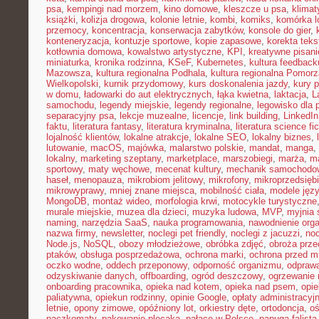
psa
,
kempingi nad morzem
,
kino domowe
,
kleszcze u psa
,
klima
książki
,
kolizja drogowa
,
kolonie letnie
,
kombi
,
komiks
,
komórka l
przemocy
,
koncentracja
,
konserwacja zabytków
,
konsole do gier
,
konteneryzacja
,
kontuzje sportowe
,
kopie zapasowe
,
korekta teks
kotłownia domowa
,
kowalstwo artystyczne
,
KPI
,
kreatywne pisani
miniaturka
,
kronika rodzinna
,
KSeF
,
Kubernetes
,
kultura feedback
Mazowsza
,
kultura regionalna Podhala
,
kultura regionalna Pomorz
Wielkopolski
,
kurnik przydomowy
,
kurs doskonalenia jazdy
,
kury 
w domu
,
ładowarki do aut elektrycznych
,
łąka kwietna
,
laktacja
,
L
samochodu
,
legendy miejskie
,
legendy regionalne
,
legowisko dla 
separacyjny psa
,
lekcje muzealne
,
licencje
,
link building
,
LinkedIn
faktu
,
literatura fantasy
,
literatura kryminalna
,
literatura science fic
lojalność klientów
,
lokalne atrakcje
,
lokalne SEO
,
lokalny biznes
,
lutowanie
,
macOS
,
majówka
,
malarstwo polskie
,
mandat
,
manga
,
lokalny
,
marketing szeptany
,
marketplace
,
marszobiegi
,
marża
,
ma
sportowy
,
maty węchowe
,
mecenat kultury
,
mechanik samochodo
haseł
,
menopauza
,
mikrobiom jelitowy
,
mikrofony
,
mikroprzedsięb
mikrowyprawy
,
mniej znane miejsca
,
mobilność ciała
,
modele jęz
MongoDB
,
montaż wideo
,
morfologia krwi
,
motocykle turystyczne
murale miejskie
,
muzea dla dzieci
,
muzyka ludowa
,
MVP
,
myjnia
naming
,
narzędzia SaaS
,
nauka programowania
,
nawodnienie org
nazwa firmy
,
newsletter
,
noclegi pet friendly
,
noclegi z jacuzzi
,
noc
Node.js
,
NoSQL
,
obozy młodzieżowe
,
obróbka zdjęć
,
obroża prz
ptaków
,
obsługa posprzedażowa
,
ochrona marki
,
ochrona przed 
oczko wodne
,
oddech przeponowy
,
odporność organizmu
,
odprawa
odzyskiwanie danych
,
offboarding
,
ogród deszczowy
,
ogrzewanie 
onboarding pracownika
,
opieka nad kotem
,
opieka nad psem
,
opi
paliatywna
,
opiekun rodzinny
,
opinie Google
,
opłaty administracyj
letnie
,
opony zimowe
,
opóźniony lot
,
orkiestry dęte
,
ortodoncja
,
oś
paczkomaty
,
pakowanie plecaka
,
pałace w Polsce
,
papuga falista