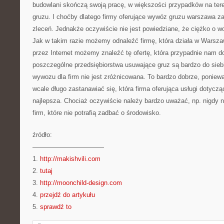
budowlani skończą swoją pracę, w większości przypadków na ter
gruzu. I choćby dlatego firmy oferujące wywóz gruzu warszawa z
zleceń. Jednakże oczywiście nie jest powiedziane, że ciężko o 
Jak w takim razie możemy odnaleźć firmę, która działa w Warsza
przez Internet możemy znaleźć tę ofertę, która przypadnie nam d
poszczególne przedsiębiorstwa usuwające gruz są bardzo do siebie
wywozu dla firm nie jest zróżnicowana. To bardzo dobrze, poniew
wcale długo zastanawiać się, która firma oferująca usługi dotycz
najlepsza. Chociaż oczywiście należy bardzo uważać, np. nigdy n
firm, które nie potrafią zadbać o środowisko.
źródło:
———————————
1.
http://makishvili.com
2.
tutaj
3.
http://moonchild-design.com
4.
przejdź do artykułu
5.
sprawdź to