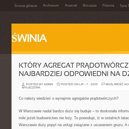
Archiwum
Arsenal
Borussia
Polonia
Strona główna
Spis 
ŚWINIA
KTÓRY AGREGAT PRĄDOTWÓRCZY
NAJBARDZIEJ ODPOWIEDNI NA D
POSTED BY ADMIN
POSTED ON LIP - 7 - 2025
MOŻLIWOŚĆ K
WYŁĄCZONA
Co należy wiedzieć o wynajmie agregatów prądotwórczych?
W Warszawie nadal bardzo dużo się buduje – to doskonała inform
miłe jeżeli budownictwo nie leży. To powoduje, iż w ostatnich lata
Warszawie duży popyt na usługi związane z usuwaniem gruzu. A 