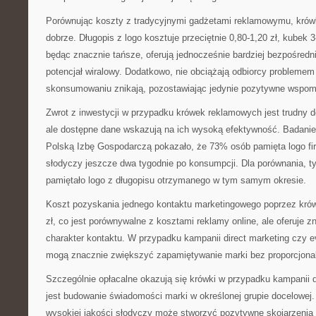
Porównując koszty z tradycyjnymi gadżetami reklamowymu, krów
dobrze. Długopis z logo kosztuje przeciętnie 0,80-1,20 zł, kubek 3-
będąc znacznie tańsze, oferują jednocześnie bardziej bezpośredn
potencjał wiralowy. Dodatkowo, nie obciążają odbiorcy probleme
skonsumowaniu znikają, pozostawiając jedynie pozytywne wspom
Zwrot z inwestycji w przypadku krówek reklamowych jest trudny d
ale dostępne dane wskazują na ich wysoką efektywność. Badani
Polską Izbę Gospodarczą pokazało, że 73% osób pamięta logo f
słodyczy jeszcze dwa tygodnie po konsumpcji. Dla porównania, 
pamiętało logo z długopisu otrzymanego w tym samym okresie.
Koszt pozyskania jednego kontaktu marketingowego poprzez krów
zł, co jest porównywalne z kosztami reklamy online, ale oferuje z
charakter kontaktu. W przypadku kampanii direct marketing czy 
mogą znacznie zwiększyć zapamiętywanie marki bez proporcjona
Szczególnie opłacalne okazują się krówki w przypadku kampanii 
jest budowanie świadomości marki w określonej grupie docelowej
wysokiej jakości słodyczy może stworzyć pozytywne skojarzenia z