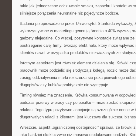
takie jak jednoczesne odczuwanie smaku, zapachu i kontakt wzr
silniejsze połączenia neuronalne niż pojedyncze bodźce.
Badania przeprowadzone przez Uniwersytet Stanforda wykazały, ż
wykorzystywane w marketingu generują średnio o 40% wyższą ro
gadżety niejedalne. Co więcej, pozytywne konotacje związane z
postrzeganie całej firmy, tworząc efekt halo, który może wpływa
klientów nawet w przypadku produktów niezwiązanych ze słodycz
Istotnym aspektem jest również element dzielenia się. Krówki cz
pracownik może podzielić się słodyczą z kolegą, rodzic może dać
zasięg oddziaływania marki rozszerza się poza pierwotnego odbi
długopisów czy kubków praktycznie nie występuje.
Timing również ma znaczenie. Krówka konsumowana w odpowied
podczas przerwy w pracy czy po posiłku – może zostać skojarzon
relaksu. Tego typu pozytywne asocjacje są szczególnie cenne w 
długotrwałych relacji z klientami jest kluczowe dla sukcesu bizne
Wreszcie, aspekt „ograniczonej dostępności” sprawia, że krówki z
jako bardziej ekskluzywne niż masowo produkowane gadżety. Klie