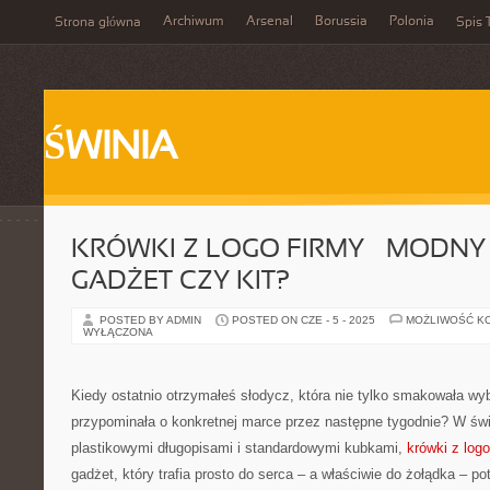
Archiwum
Arsenal
Borussia
Polonia
Strona główna
Spis 
ŚWINIA
KRÓWKI Z LOGO FIRMY – MODNY 
GADŻET CZY KIT?
POSTED BY ADMIN
POSTED ON CZE - 5 - 2025
MOŻLIWOŚĆ K
WYŁĄCZONA
Kiedy ostatnio otrzymałeś słodycz, która nie tylko smakowała wyb
przypominała o konkretnej marce przez następne tygodnie? W św
plastikowymi długopisami i standardowymi kubkami,
krówki z logo
gadżet, który trafia prosto do serca – a właściwie do żołądka – po