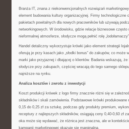
Branża IT, znana z niekonwencjonalnych rozwiązań marketingowyc
element budowania kultury organizacyjnej. Firmy technologiczne 
pakietach powitalnych dla nowych pracowników lub używają pod
networkingowych. W środowisku, gdzie relacje biznesowe często
nieformalnej atmosferze, słodycze mogą pełnić rolę „lodołamaczy”
Handel detaliczny wykorzystuje krówki jako element strategii lojal
oferują je przy kasach jako „słodki bonus” do zakupów, co może 
marki jako przyjaznej i dbającej o klientów. Badania wskazują, że 
słodycze przy zakupach, częściej wracają do tego samego sklepu,
najniższe na rynku.
Analiza kosztów i zwrotu z inwestycji
Koszt produkcji krówek z logo firmy znacznie różni się w zależno
składników i skali zamówienia. Podstawowe krówki produkowan
0,15 do 0,25 zł za sztukę, podczas gdy produkty premium, wykon
receptury z najlepszych składników, osiągają ceny 0,40-0,60 zł z
oka może się wydawać, że różnica jest znaczna, ale w kontekści
kampanii marketingowej okazuje się marginalna.