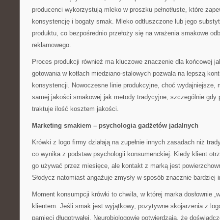
producenci wykorzystują mleko w proszku pełnotłuste, które zap
konsystencję i bogaty smak. Mleko odtłuszczone lub jego substy
produktu, co bezpośrednio przełoży się na wrażenia smakowe od
reklamowego.
Proces produkcji również ma kluczowe znaczenie dla końcowej ja
gotowania w kotłach miedziano-stalowych pozwala na lepszą kontr
konsystencji. Nowoczesne linie produkcyjne, choć wydajniejsze, 
samej jakości smakowej jak metody tradycyjne, szczególnie gdy 
traktuje ilość kosztem jakości.
Marketing smakiem – psychologia gadżetów jadalnych
Krówki z logo firmy działają na zupełnie innych zasadach niż tra
co wynika z podstaw psychologii konsumenckiej. Kiedy klient otr
go używać przez miesięce, ale kontakt z marką jest powierzchow
Słodycz natomiast angażuje zmysły w sposób znacznie bardziej 
Moment konsumpcji krówki to chwila, w której marka dosłownie „w
klientem. Jeśli smak jest wyjątkowy, pozytywne skojarzenia z log
pamięci długotrwałej. Neurobiologowie potwierdzają, że doświadc