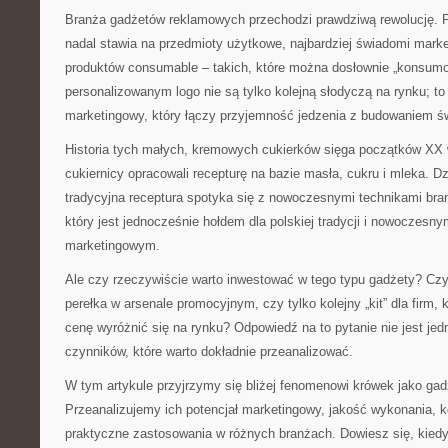
Branża gadżetów reklamowych przechodzi prawdziwą rewolucję. 
nadal stawia na przedmioty użytkowe, najbardziej świadomi mark
produktów consumable – takich, które można dosłownie „konsumo
personalizowanym logo nie są tylko kolejną słodyczą na rynku; to
marketingowy, który łączy przyjemność jedzenia z budowaniem ś
Historia tych małych, kremowych cukierków sięga początków XX w
cukiernicy opracowali recepturę na bazie masła, cukru i mleka. Dzis
tradycyjna receptura spotyka się z nowoczesnymi technikami bran
który jest jednocześnie hołdem dla polskiej tradycji i nowoczesn
marketingowym.
Ale czy rzeczywiście warto inwestować w tego typu gadżety? Czy
perełka w arsenale promocyjnym, czy tylko kolejny „kit” dla firm, 
cenę wyróżnić się na rynku? Odpowiedź na to pytanie nie jest jed
czynników, które warto dokładnie przeanalizować.
W tym artykule przyjrzymy się bliżej fenomenowi krówek jako ga
Przeanalizujemy ich potencjał marketingowy, jakość wykonania, k
praktyczne zastosowania w różnych branżach. Dowiesz się, kiedy