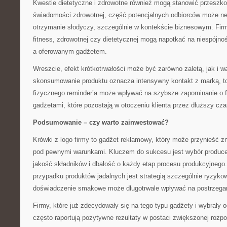
Kwestie dietetyczne i zdrowotne również mogą stanowić przeszk
świadomości zdrowotnej, część potencjalnych odbiorców może n
otrzymanie słodyczy, szczególnie w kontekście biznesowym. Firm
fitness, zdrowotnej czy dietetycznej mogą napotkać na niespójn
a oferowanym gadżetem.
Wreszcie, efekt krótkotrwałości może być zarówno zaletą, jak i w
skonsumowanie produktu oznacza intensywny kontakt z marką, to
fizycznego reminder’a może wpływać na szybsze zapominanie o f
gadżetami, które pozostają w otoczeniu klienta przez dłuższy cza
Podsumowanie – czy warto zainwestować?
Krówki z logo firmy to gadżet reklamowy, który może przynieść zna
pod pewnymi warunkami. Kluczem do sukcesu jest wybór produce
jakość składników i dbałość o każdy etap procesu produkcyjnego
przypadku produktów jadalnych jest strategią szczególnie ryzyk
doświadczenie smakowe może długotrwale wpływać na postrzegan
Firmy, które już zdecydowały się na tego typu gadżety i wybrały
często raportują pozytywne rezultaty w postaci zwiększonej rozp