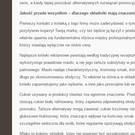
sens, a kiedy lepiej poszukać alternatywnych rozwiązań promocy
Jakość przede wszystkim – dlaczego składniki mają znaczeni
Pierwszy kontakt z krówką z logo firmy może zadecydować o tym,
pozytywnie kojarzył Twoją markę, czy też będzie ją łączył z produ
właśnie ujawnia się fundamentalna różnica między profesjonalnym
którzy stawiają wyłącznie na niskie ceny.
Najlepsze krówki reklamowe powstają według tradycyjnej receptur
wykorzystuje prawdziwe masło, a nie jego tańsze substytuty w po
palmowego. Masło nadaje charakterystyczny, kremowy smak, któr
długo po skonsumowaniu słodyczy. To właśnie ta różnica w składn
krówki zapamiętujemy jako wyborne, a inne jako przeciętne lub 
Cukier używany w produkcji również ma ogromne znaczenie. Prod
stosują cukier biały rafinowany, który zapewnia odpowiednią sło
posmaku. Tańsze alternatywy mogą zawierać cukier trzcinowy niżs
glukozowo-fruktozowy, który znacząco wpływa na końcowy smak p
szczególnie widoczna dla osób, które regularnie spożywają słodyc
Mleko to kolejny składnik, który nie powinien być przedmiotem os