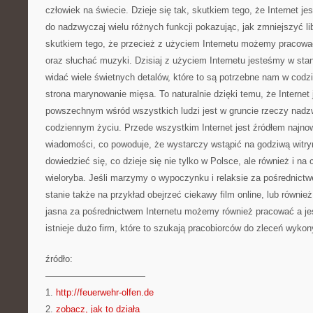
człowiek na świecie. Dzieje się tak, skutkiem tego, że Internet 
do nadzwyczaj wielu różnych funkcji pokazując, jak zmniejszyć lib
skutkiem tego, że przecież z użyciem Internetu możemy pracować
oraz słuchać muzyki. Dzisiaj z użyciem Internetu jesteśmy w sta
widać wiele świetnych detalów, które to są potrzebne nam w codz
strona marynowanie mięsa. To naturalnie dzięki temu, że Internet 
powszechnym wśród wszystkich ludzi jest w gruncie rzeczy nadz
codziennym życiu. Przede wszystkim Internet jest źródłem najn
wiadomości, co powoduje, że wystarczy wstąpić na godziwą witry
dowiedzieć się, co dzieje się nie tylko w Polsce, ale również i n
wieloryba. Jeśli marzymy o wypoczynku i relaksie za pośrednict
stanie także na przykład obejrzeć ciekawy film online, lub równi
jasna za pośrednictwem Internetu możemy również pracować a jest
istnieje dużo firm, które to szukają pracobiorców do zleceń wyko
źródło:
———————————
1.
http://feuerwehr-olfen.de
2.
zobacz, jak to działa