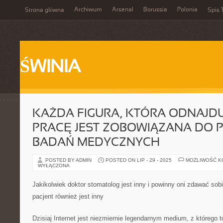
Archiwum
Arsenal
Borussia
Polonia
Strona główna
Spis 
ŚWINIA
KAŻDA FIGURA, KTÓRA ODNAJDU
PRACĘ JEST ZOBOWIĄZANA DO P
BADAŃ MEDYCZNYCH
POSTED BY ADMIN
POSTED ON LIP - 29 - 2025
MOŻLIWOŚĆ 
WYŁĄCZONA
Jakikolwiek doktor stomatolog jest inny i powinny oni zdawać sobi
pacjent również jest inny
Dzisiaj Internet jest niezmiernie legendarnym medium, z którego 