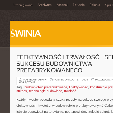
Archiwum
Arsenal
Borussia
Polonia
Strona główna
Spis 
ŚWINIA
EFEKTYWNOŚĆ I TRWAŁOŚĆ – SE
SUKCESU BUDOWNICTWA
PREFABRYKOWANEGO
POSTED BY ADMIN
POSTED ON MAJ - 17 - 2025
MOŻLIWOŚĆ 
WYŁĄCZONA
Tagi:
budownictwo prefabrykowane
,
Efektywność
,
konstrukcje pr
sukces
,
technologie budowlane
,
trwałość
Każdy inwestor budowlany szuka recepty na sukces swojego proje
efektywności ​i trwałości ⁤w budownictwie ‌prefabrykowanym? Całk
istnieje odpowiedź ⁢na to pytanie,⁢ postanowiliśmy zgłębić sekret,