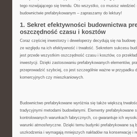
tego rozwijającego się ‍trendu. ⁢Oto⁢ wszystko, ⁣co musisz wiedzieć
budownictwie prefabrykowanym – zapraszamy do lektury!
1. Sekret efektywności budownictwa pre
oszczędność czasu i ​kosztów
Coraz częściej inwestorzy i deweloperzy decydują ⁣się na budow
ze względu⁤ na ich efektywność i trwałość. Sekretem ​sukcesu⁤ bu
jest przede wszystkim oszczędność czasu i kosztów,⁣ co przekłada
inwestycji. Dzięki zastosowaniu prefabrykowanych elementów, pr
przeprowadzić⁢ szybciej, co jest‌ szczególnie ważne w ⁢przypadku
komercyjnych czy mieszkaniowych.
Budownictwo prefabrykowane wyróżnia się także ⁢większą trwałośc
tradycyjnymi​ metodami budowlanymi. Elementy prefabrykowane s
kontrolowanych warunkach fabrycznych, co gwarantuje​ ich wysoką 
warunki atmosferyczne. Dzięki ‍temu budynki prefabrykowane są ba
uszkodzenia i wymagają mniejszych nakładów na ​konserwację i re