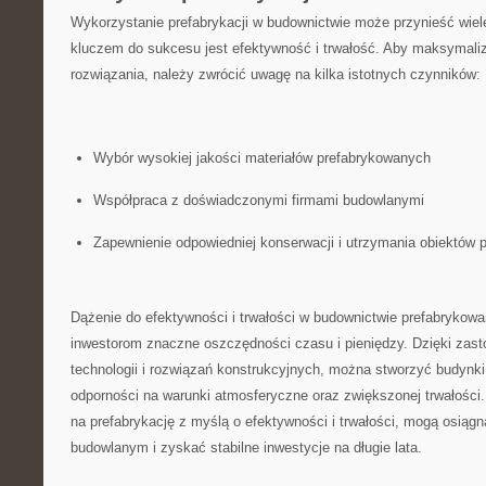
Wykorzystanie prefabrykacji ‌w budownictwie może przynieść wiele
kluczem‌ do sukcesu jest efektywność i trwałość. Aby maksymali
rozwiązania,​ należy zwrócić uwagę na kilka istotnych czynników:
Wybór wysokiej jakości materiałów prefabrykowanych
Współpraca ‍z doświadczonymi firmami budowlanymi
Zapewnienie odpowiedniej konserwacji i utrzymania obiektów
Dążenie do efektywności i trwałości w budownictwie prefabryko
inwestorom znaczne‍ oszczędności ⁢czasu i pieniędzy.⁢ Dzięki z
technologii i rozwiązań konstrukcyjnych, można stworzyć budynki 
odporności‍ na warunki atmosferyczne oraz zwiększonej ⁣trwałości.
⁢na prefabrykację z myślą o⁤ efektywności i trwałości, ​mogą osiąg
⁤budowlanym ⁢i zyskać‌ stabilne inwestycje na długie lata.