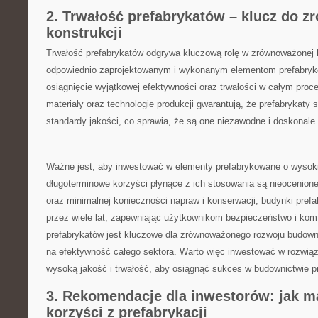
2. Trwałość prefabrykatów – klucz do 
konstrukcji
Trwałość prefabrykatów odgrywa kluczową​ rolę ​w zrównoważonej⁣ 
odpowiednio zaprojektowanym ​i wykonanym elementom prefabryk
osiągnięcie wyjątkowej efektywności⁤ oraz ⁤trwałości w całym‍ pro
materiały oraz​ technologie produkcji⁢ gwarantują, że prefabrykaty
standardy jakości, co sprawia, ⁤że‍ są one‌ niezawodne i doskonale
Ważne⁢ jest, aby ⁢inwestować w elementy⁣ prefabrykowane o wysokie
długoterminowe korzyści ⁢płynące z ich stosowania są nieocenione.⁣
oraz minimalnej konieczności ‍napraw⁢ i konserwacji, budynki pre
przez wiele lat,⁤ zapewniając użytkownikom bezpieczeństwo ⁣i komf
prefabrykatów jest kluczowe​ dla zrównoważonego rozwoju budown
na efektywność całego sektora. Warto więc inwestować⁣ w rozwiązani
wysoką ‍jakość i ⁣trwałość,​ aby osiągnąć sukces w budownictwie‌
3. Rekomendacje dla inwestorów: jak 
korzyści z prefabrykacji