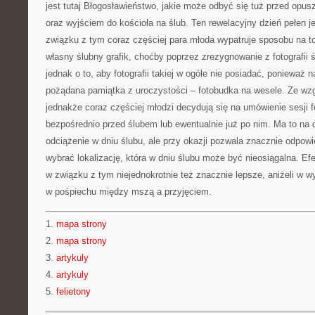
jest tutaj Błogosławieństwo, jakie może odbyć się tuż przed opu
oraz wyjściem do kościoła na ślub. Ten rewelacyjny dzień pełen j
związku z tym coraz częściej para młoda wypatruje sposobu na t
własny ślubny grafik, choćby poprzez zrezygnowanie z fotografii ś
jednak o to, aby fotografii takiej w ogóle nie posiadać, ponieważ 
pożądana pamiątka z uroczystości – fotobudka na wesele. Ze w
jednakże coraz częściej młodzi decydują się na umówienie sesji fo
bezpośrednio przed ślubem lub ewentualnie już po nim. Ma to na
odciążenie w dniu ślubu, ale przy okazji pozwala znacznie odpowi
wybrać lokalizację, która w dniu ślubu może być nieosiągalna. Efe
w związku z tym niejednokrotnie też znacznie lepsze, aniżeli w w
w pośpiechu między mszą a przyjęciem.
1.
mapa strony
2.
mapa strony
3.
artykuly
4.
artykuly
5.
felietony