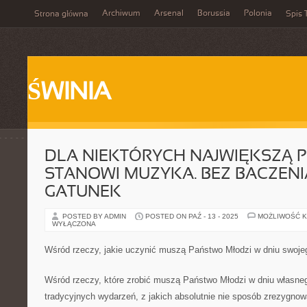
Archiwum
Arsenal
Borussia
Polonia
Strona główna
Spis 
ŚWINIA
DLA NIEKTÓRYCH NAJWIĘKSZĄ P
STANOWI MUZYKA. BEZ BACZENI
GATUNEK
POSTED BY ADMIN
POSTED ON PAŹ - 13 - 2025
MOŻLIWOŚĆ 
WYŁĄCZONA
Wśród rzeczy, jakie uczynić muszą Państwo Młodzi w dniu swojego
Wśród rzeczy, które zrobić muszą Państwo Młodzi w dniu własneg
tradycyjnych wydarzeń, z jakich absolutnie nie sposób zrezygno