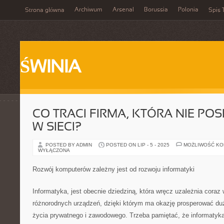
Archiwum
Arsenal
Borussia
Polonia
Strona główna
Spis 
ŚWINIA
CO TRACI FIRMA, KTÓRA NIE PO
W SIECI?
POSTED BY ADMIN
POSTED ON LIP - 5 - 2025
MOŻLIWOŚĆ K
WYŁĄCZONA
Rozwój komputerów zależny jest od rozwoju informatyki
Informatyka, jest obecnie dziedziną, która wręcz uzależnia coraz 
różnorodnych urządzeń, dzięki którym ma okazję prosperować duż
życia prywatnego i zawodowego. Trzeba pamiętać, że informatyka 