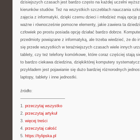
dzisiejszych czasach jest bardzo często na każdej uczelni wyżs
kierunków studiów. Też na wszystkich szczeblach nauczania szk
zajęcia z informatyki, dzięki czemu dzieci i młodzież mają opcję p
ważne i równocześnie pomocne elementy, jakie zawiera ta dziedzin
człowiek po prostu posiada opcję działać bardzo dobrze. Komputer
przedmioty powiązane z informatyką, ale trzeba wiedzieć, że do i
się przede wszystkich w teraźniejszych czasach wiele innych urz
tablety, czy też telefony komórkowe, które coraz częściej stają 
to bardzo ciekawa dziedzina, dziękiktórej komputery systematyczn
przykładem jest pojawianie się dużo bardziej różnorodnych jedno
laptopy, tablety i inne jednostki.
źródło:
———————————
1.
przeczytaj wszystko
2.
przeczytaj artykuł
3.
więcej treści
4.
przeczytaj całość
5.
https://tylipska.pl