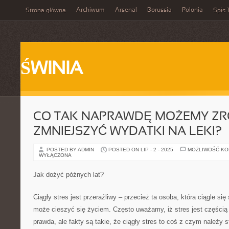
Archiwum
Arsenal
Borussia
Polonia
Strona główna
Spis 
ŚWINIA
CO TAK NAPRAWDĘ MOŻEMY ZRO
ZMNIEJSZYĆ WYDATKI NA LEKI?
POSTED BY ADMIN
POSTED ON LIP - 2 - 2025
MOŻLIWOŚĆ K
WYŁĄCZONA
Jak dożyć późnych lat?
Ciągły stres jest przeraźliwy – przecież ta osoba, która ciągle się
może cieszyć się życiem. Często uważamy, iż stres jest częśc
prawda, ale fakty są takie, że ciągły stres to coś z czym należy 