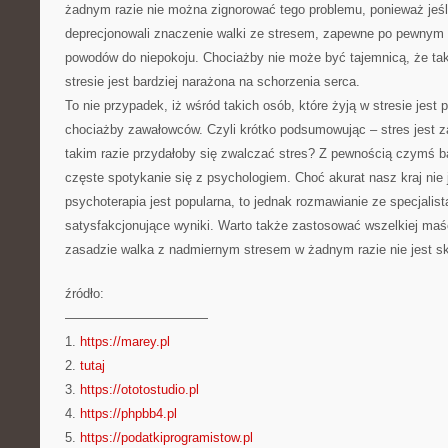
żadnym razie nie można zignorować tego problemu, ponieważ jeśl
deprecjonowali znaczenie walki ze stresem, zapewne po pewnym
powodów do niepokoju. Chociażby nie może być tajemnicą, że tak
stresie jest bardziej narażona na schorzenia serca.
To nie przypadek, iż wśród takich osób, które żyją w stresie jest
chociażby zawałowców. Czyli krótko podsumowując – stres jest z
takim razie przydałoby się zwalczać stres? Z pewnością czymś 
częste spotykanie się z psychologiem. Choć akurat nasz kraj nie
psychoterapia jest popularna, to jednak rozmawianie ze specjalist
satysfakcjonujące wyniki. Warto także zastosować wszelkiej maśc
zasadzie walka z nadmiernym stresem w żadnym razie nie jest s
źródło:
———————————
1.
https://marey.pl
2.
tutaj
3.
https://ototostudio.pl
4.
https://phpbb4.pl
5.
https://podatkiprogramistow.pl