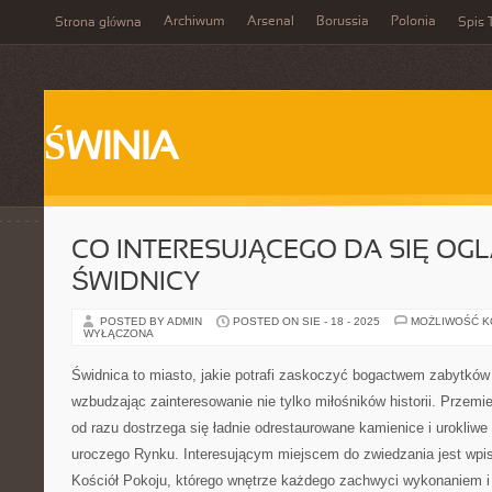
Archiwum
Arsenal
Borussia
Polonia
Strona główna
Spis 
ŚWINIA
CO INTERESUJĄCEGO DA SIĘ OG
ŚWIDNICY
POSTED BY ADMIN
POSTED ON SIE - 18 - 2025
MOŻLIWOŚĆ 
WYŁĄCZONA
Świdnica to miasto, jakie potrafi zaskoczyć bogactwem zabytków
wzbudzając zainteresowanie nie tylko miłośników historii. Przemie
od razu dostrzega się ładnie odrestaurowane kamienice i urokliwe
uroczego Rynku. Interesującym miejscem do zwiedzania jest wp
Kościół Pokoju, którego wnętrze każdego zachwyci wykonaniem i 