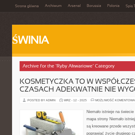
Archiwum
Arsenal
Borussia
Polonia
Strona główna
Spis 
ŚWINIA
Archive for the ‘Ryby Akwariowe’ Category
KOSMETYCZKA TO W WSPÓŁCZ
CZASACH ADEKWATNIE NIE WY
POSTED BY ADMIN
WRZ - 12 - 2025
MOŻLIWOŚĆ KOMENTOWA
Niemało istnieje na świecie
mapa strony Niemało istnieje
są kreowane przede wszyst
poprawiać życie drugiego cz