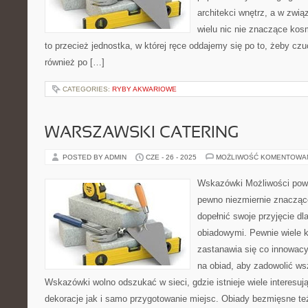
architekci wnętrz, a w zwią
wielu nic nie znaczące ko
to przecież jednostka, w której ręce oddajemy się po to, żeby czu
również po […]
CATEGORIES:
RYBY AKWARIOWE
WARSZAWSKI CATERING
POSTED BY ADMIN
CZE - 26 - 2025
MOŻLIWOŚĆ KOMENTOWA
Wskazówki Możliwości pow
pewno niezmiernie znaczące
dopełnić swoje przyjęcie d
obiadowymi. Pewnie wiele k
zastanawia się co innowa
na obiad, aby zadowolić w
Wskazówki wolno odszukać w sieci, gdzie istnieje wiele interes
dekoracje jak i samo przygotowanie miejsc. Obiady bezmięsne t