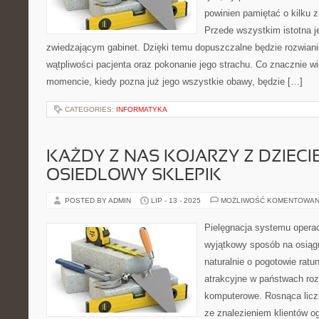
powinien pamiętać o kilku 
Przede wszystkim istotna j
zwiedzającym gabinet. Dzięki temu dopuszczalne będzie rozwia
wątpliwości pacjenta oraz pokonanie jego strachu. Co znacznie wi
momencie, kiedy pozna już jego wszystkie obawy, będzie […]
CATEGORIES:
INFORMATYKA
KAŻDY Z NAS KOJARZY Z DZIEC
OSIEDLOWY SKLEPIK
POSTED BY ADMIN
LIP - 13 - 2025
MOŻLIWOŚĆ KOMENTOWAN
Pielęgnacja systemu operacy
wyjątkowy sposób na osiągn
naturalnie o pogotowie ratu
atrakcyjne w państwach roz
komputerowe. Rosnąca licz
ze znalezieniem klientów o