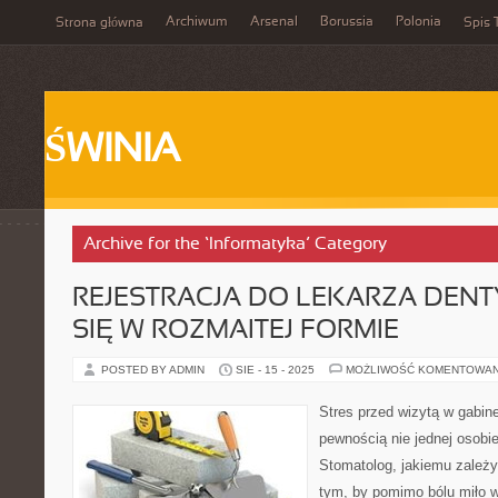
Archiwum
Arsenal
Borussia
Polonia
Strona główna
Spis 
ŚWINIA
Archive for the ‘Informatyka’ Category
REJESTRACJA DO LEKARZA DEN
SIĘ W ROZMAITEJ FORMIE
POSTED BY ADMIN
SIE - 15 - 2025
MOŻLIWOŚĆ KOMENTOWA
Stres przed wizytą w gabin
pewnością nie jednej osobi
Stomatolog, jakiemu zależy 
tym, by pomimo bólu miło w