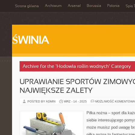
Archiwum
Arsenal
Borussia
Polonia
Strona główna
Spis 
ŚWINIA
Archive for the ‘Hodowla roślin wodnych’ Category
UPRAWIANIE SPORTÓW ZIMOWYC
NAJWIĘKSZE ZALETY
POSTED BY ADMIN
WRZ - 14 - 2025
MOŻLIWOŚĆ KOMENTOWA
Piłka nożna – sport dla każ
siebie interesującego pomy
może musisz pod uwagę br
piłka nożna to fantastyczne