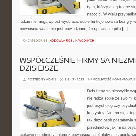
tych, którzy chcą trochę si
napocić. W wielu przypadk
ludzie nie mogą wprost wyobrazić sobie funkcjonowania bez gry w
pewnością wcale nie jest powiedziane, że uprawianie piłki […]
CATEGORIES:
HODOWLA ROŚLIN WODNYCH
WSPÓŁCZEŚNIE FIRMY SĄ NIEZMI
DZISIEJSZE
POSTED BY ADMIN
SIE - 5 - 2025
MOŻLIWOŚĆ KOMENTOWAN
Dziś firmy są niezwykle ws
nie radzą sobie ze swoimi 
jest psycholog czy psychiat
korzystny. Nie ma się z te
tak dużo osób postanawia s
przedmiotów jakimi są psych
ciekawe przedmioty, jakimi z pewnością należałoby się zaciekawić