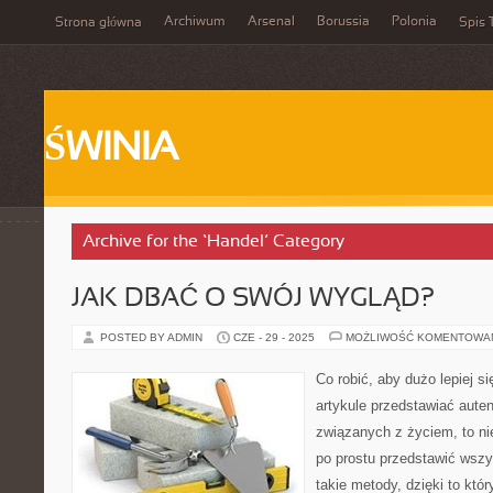
Archiwum
Arsenal
Borussia
Polonia
Strona główna
Spis 
ŚWINIA
Archive for the ‘Handel’ Category
JAK DBAĆ O SWÓJ WYGLĄD?
POSTED BY ADMIN
CZE - 29 - 2025
MOŻLIWOŚĆ KOMENTOWA
Co robić, aby dużo lepiej 
artykule przedstawiać aute
związanych z życiem, to ni
po prostu przedstawić wsz
takie metody, dzięki to kt