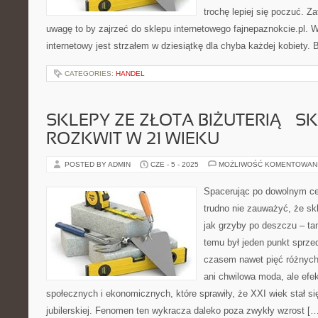
trochę lepiej się poczuć.
uwagę to by zajrzeć do sklepu internetowego fajnepaznokcie.pl. 
internetowy jest strzałem w dziesiątkę dla chyba każdej kobiety. 
CATEGORIES:
HANDEL
SKLEPY ZE ZŁOTA BIŻUTERIĄ – S
ROZKWIT W 21 WIEKU
POSTED BY ADMIN
CZE - 5 - 2025
MOŻLIWOŚĆ KOMENTOWAN
Spacerując po dowolnym c
trudno nie zauważyć, że skl
jak grzyby po deszczu – t
temu był jeden punkt sprzed
czasem nawet pięć różnych
ani chwilowa moda, ale efe
społecznych i ekonomicznych, które sprawiły, że XXI wiek stał s
jubilerskiej. Fenomen ten wykracza daleko poza zwykły wzrost […