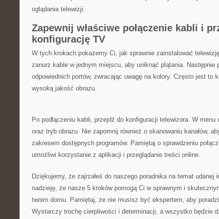
oglądania ⁣telewizji.
Zapewnij⁤ właściwe połączenie ⁣kabli i 
konfigurację TV
W‌ tych krokach pokażemy Ci, jak sprawnie‌ zainstalować ⁣telewizję
zanurz kable w jednym miejscu, aby uniknąć plątania. Następnie 
⁤odpowiednich ​portów, zwracając uwagę na​ kolory. Często ⁣jest ⁤to
wysoką jakość ⁣obrazu.
Po podłączeniu⁤ kabli, przejdź do konfiguracji telewizora. W menu u
oraz tryb⁢ obrazu. Nie‍ zapomnij również o skanowaniu kanałów,‍ ab
zakresem dostępnych programów. Pamiętaj o sprawdzeniu⁣ połącze
⁣umożliwi korzystanie z aplikacji i przeglądanie treści online.
Dziękujemy, że zajrzałeś do ‌naszego poradnika na⁣ temat​ udanej in
nadzieję,‌ że nasze 5 kroków pomogą Ci w sprawnym i skutecznym
twoim domu. Pamiętaj,‍ że nie musisz być ekspertem, ⁤aby poradzi
Wystarczy ⁢trochę cierpliwości i determinacji, a wszystko będzie‍ d