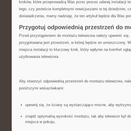
kroków, które przeprowadzą ⁣Was⁣ przez proces udanej instalacji te
tego, czy jesteście kompletnymi nowicjuszami w⁤ tej dziedzinie, ‍cz
doświadczenia, mamy nadzieję, ⁣że ten artykuł będzie ⁣dla Was p
Przygotuj odpowiednią ⁤przestrzeń do⁤ m
Przed ⁣przystąpieniem do montażu telewizora ⁢należy upewnić się,
przygotowana⁤ jest przestrzeń, w której będzie on umieszczony. 
miejsca‍ instalacji to ​kluczowy krok,‍ który⁤ wpłynie na komfort og
użytkowania telewizora.
Aby ⁢stworzyć ⁣odpowiednią przestrzeń ‌do⁣ montażu telewizora, n
poniższymi wskazówkami:
upewnij się, że ściany są wystarczająco mocne, aby wytrzyma
znajdź‍ optymalną ‍wysokość montażu,‍ tak aby telewizor był 
miejsca w pokoju,