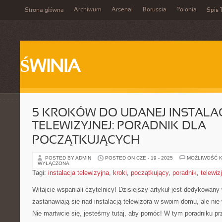
Archiwum
Arsenal
Borussia
Polonia
Strona główna
Spis 
ŚWINIA
5 KROKÓW DO UDANEJ INSTALAC
TELEWIZYJNEJ: PORADNIK DLA
POCZĄTKUJĄCYCH
POSTED BY ADMIN
POSTED ON CZE - 19 - 2025
MOŻLIWOŚĆ 
WYŁĄCZONA
Tagi:
instalacja telewizyjna
,
kroki
,
początkujący
,
poradnik
,
telewiz
Witajcie wspaniali czytelnicy! Dzisiejszy artykuł ⁤jest dedykowany⁣
zastanawiają się nad ⁤instalacją telewizora w⁣ swoim‌ domu, ale n
Nie martwcie się, ⁣jesteśmy tutaj, aby pomóc! W tym poradniku p