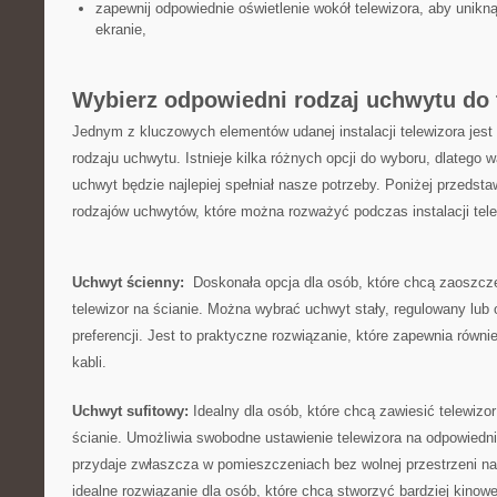
zapewnij⁤ odpowiednie oświetlenie wokół‌ telewizora, aby unikn
‍ekranie,
Wybierz odpowiedni rodzaj uchwytu do 
Jednym⁢ z kluczowych elementów udanej instalacji telewizora‍ jest
rodzaju uchwytu. Istnieje kilka różnych opcji do​ wyboru, dlatego w
uchwyt będzie najlepiej spełniał nasze potrzeby. ⁢Poniżej‍ przedst
rodzajów uchwytów, które można rozważyć podczas instalacji tele
Uchwyt ścienny:
⁢ Doskonała opcja dla osób, ‍które chcą zaoszc
telewizor na ścianie. Można wybrać⁤ uchwyt stały, regulowany lub
preferencji. Jest to praktyczne rozwiązanie, ​które ‌zapewnia równie
⁢kabli.
Uchwyt sufitowy:
Idealny dla ⁤osób, które chcą ‌zawiesić telewiz
⁣ścianie. ‌Umożliwia swobodne ustawienie ⁢telewizora na odpowiedn
przydaje zwłaszcza ⁢w pomieszczeniach⁢ bez wolnej przestrzeni⁤ na
idealne rozwiązanie dla osób, które chcą stworzyć bardziej kino