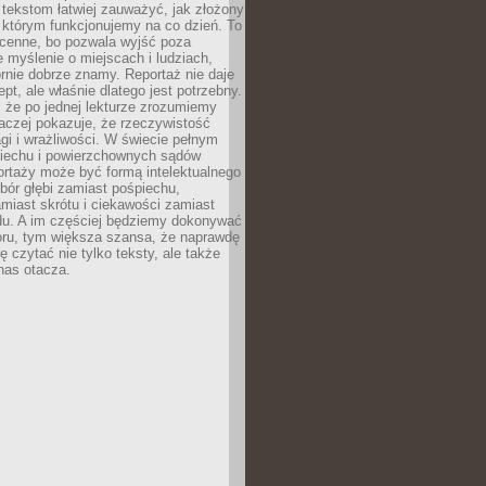
 tekstom łatwiej zauważyć, jak złożony
w którym funkcjonujemy na co dzień. To
 cenne, bo pozwala wyjść poza
 myślenie o miejscach i ludziach,
rnie dobrze znamy. Reportaż nie daje
ept, ale właśnie dlatego jest potrzebny.
, że po jednej lekturze zrozumiemy
aczej pokazuje, że rzeczywistość
i i wrażliwości. W świecie pełnym
piechu i powierzchownych sądów
ortaży może być formą intelektualnego
bór głębi zamiast pośpiechu,
miast skrótu i ciekawości zamiast
du. A im częściej będziemy dokonywać
oru, tym większa szansa, że naprawdę
 czytać nie tylko teksty, ale także
 nas otacza.