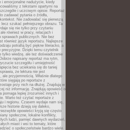
 i emocjonalne nadużycie, kiedy
bcowaliśmy z tekstami opartymi na
 szczególe i uczciwym opisie. Reportaż
to zadawać pytania o źródła,
kontekst. Nie zadowalać się pierwszą
 lecz szukać pełniejszego obrazu. Ta
daje się nie tylko przy czytaniu
ale również w pracy, relacjach i
 sprawach publicznych. Nie bez
st również język reportażu. Najlepsze
odzaju potrafią być piękne literacko, a
 precyzyjne. Dzięki temu czytelnik
e tylko wiedzę, ale też doświadczenie
Dobrze napisany reportaż ma rytm,
yczucie szczegółu i umiejętność
pięcia bez uciekania się do taniej
sprawia, że lektura nie jest
 ale przyjemnością. Właśnie dlatego
które sięgają po reportaże z
zostaje przy nich na dłużej. Znajdują w
cej niż informację. Znajdują opowieść o
ra pomaga lepiej zrozumieć innych i
e. Warto też czytać reportaże z
ju i regionu. Czasem wydaje nam się,
sze historie dzieją się daleko,
iezwykłe opowieści kryją się często
iany społeczne, lokalne konflikty,
kłych ludzi, pamięć dawnych wydarzeń,
łych miast i wsi to tematy, które
iedzieć o społeczeństwie bardzo wiele.