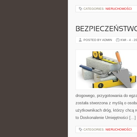
CATEGORIES:
NIERUCHOMOŚCI
BEZPIECZEŃSTW
POSTED BY ADMIN
KWI - 4 - 2
drogowego, przygotowania do egzam
została stworzona z myślą o osob
użytkownikach dróg, którzy chcą re
to Doskonalenie Umiejętności […]
CATEGORIES:
NIERUCHOMOŚCI