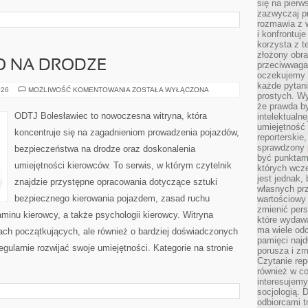
się na pierw
zazwyczaj pr
rozmawia z 
i konfrontuj
korzysta z t
złożony obra
O NA DRODZE
przeciwwaga 
oczekujemy 
każde pytani
BEZPIECZEŃSTWO
026
MOŻLIWOŚĆ KOMENTOWANIA
ZOSTAŁA WYŁĄCZONA
prostych. W
NA
DRODZE
że prawda b
ODTJ Bolesławiec to nowoczesna witryna, która
intelektualn
umiejętność 
koncentruje się na zagadnieniom prowadzenia pojazdów,
reporterskie
sprawdzony
bezpieczeństwa na drodze oraz doskonalenia
być punktam
umiejętności kierowców. To serwis, w którym czytelnik
których wcze
jest jednak,
znajdzie przystępne opracowania dotyczące sztuki
własnych pr
bezpiecznego kierowania pojazdem, zasad ruchu
wartościowy 
zmienić pers
inu kierowcy, a także psychologii kierowcy. Witryna
które wydawa
ma wiele odc
ach początkujących, ale również o bardziej doświadczonych
pamięci najdł
gularnie rozwijać swoje umiejętności. Kategorie na stronie
porusza i zm
Czytanie re
również w co
interesujemy
socjologią. 
odbiorcami t