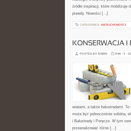
źródło inspiracji, które mobilizuj
prawdy. Nowości […]
CATEGORIES:
NIERUCHOMOŚCI
KONSERWACJA I
POSTED BY ADMIN
KWI - 5 - 2
wiatami, a także balustradami. To
może być jednocześnie solidna, e
i Balustrady i Poręcze. W tym serw
przeanalizować różne […]