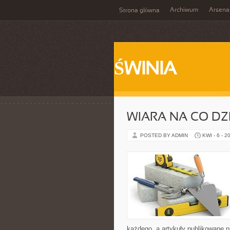
Archiwum
Arsena
Strona główna
ŚWINIA
WIARA NA CO DZ
POSTED BY ADMIN
KWI - 6 - 2
każdego, a artykuły publikowane n