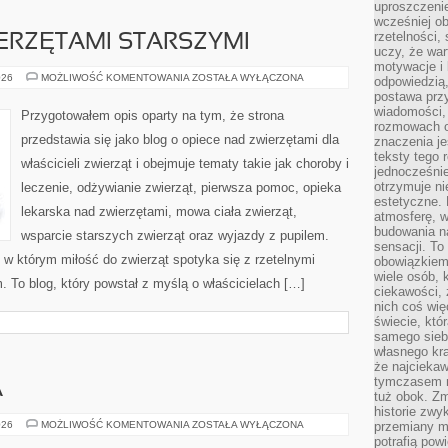
uproszczenie
wcześniej o
rzetelności,
ERZĘTAMI STARSZYMI
uczy, że war
motywacje i 
OPIEKA
026
MOŻLIWOŚĆ KOMENTOWANIA
ZOSTAŁA WYŁĄCZONA
odpowiedzią,
NAD
postawa przy
ZWIERZĘTAMI
STARSZYMI
wiadomości, 
Przygotowałem opis oparty na tym, że strona
rozmowach o
przedstawia się jako blog o opiece nad zwierzętami dla
znaczenia je
teksty tego r
właścicieli zwierząt i obejmuje tematy takie jak choroby i
jednocześnie
otrzymuje ni
leczenie, odżywianie zwierząt, pierwsza pomoc, opieka
estetyczne. 
lekarska nad zwierzętami, mowa ciała zwierząt,
atmosferę, w
budowania na
wsparcie starszych zwierząt oraz wyjazdy z pupilem.
sensacji. To 
, w którym miłość do zwierząt spotyka się z rzetelnymi
obowiązkiem,
wiele osób, 
 To blog, który powstał z myślą o właścicielach […]
ciekawości, 
nich coś wię
świecie, któ
samego siebi
własnego kra
że najciekaw
tymczasem n
A
tuż obok. Zm
historie zwy
POKÓJ
026
MOŻLIWOŚĆ KOMENTOWANIA
ZOSTAŁA WYŁĄCZONA
przemiany ma
MALUCHA
potrafią pow