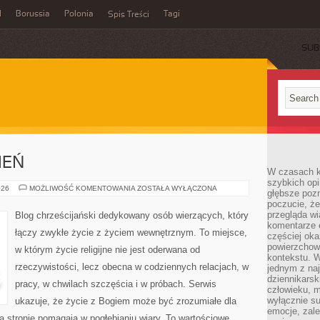
l
Borussia
Polonia
Tagi
Spis Treści
SUB
IEŃ
W czasach k
szybkich opi
WIARA
026
MOŻLIWOŚĆ KOMENTOWANIA
ZOSTAŁA WYŁĄCZONA
głębsze poz
NA
poczucie, że
CO
DZIEŃ
przegląda w
Blog chrześcijański dedykowany osób wierzących, który
komentarze 
łączy zwykłe życie z życiem wewnętrznym. To miejsce,
częściej oka
powierzchow
w którym życie religijne nie jest oderwana od
kontekstu. W
rzeczywistości, lecz obecna w codziennych relacjach, w
jednym z naj
dziennikarsk
pracy, w chwilach szczęścia i w próbach. Serwis
człowieku, m
wyłącznie su
ukazuje, że życie z Bogiem może być zrozumiałe dla
emocje, zal
a stronie pomagają w pogłębianiu wiary. To wartościowe