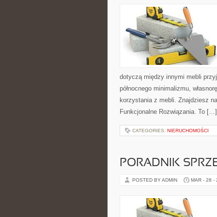
dotyczą między innymi mebli przy
północnego minimalizmu, własnor
korzystania z mebli. Znajdziesz n
Funkcjonalne Rozwiązania. To […]
CATEGORIES:
NIERUCHOMOŚCI
PORADNIK SPRZ
POSTED BY ADMIN
MAR - 28 -