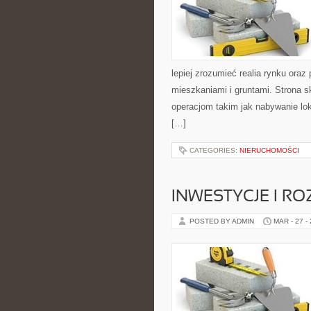
lepiej zrozumieć realia rynku or
mieszkaniami i gruntami. Strona 
operacjom takim jak nabywanie lo
[…]
CATEGORIES:
NIERUCHOMOŚCI
INWESTYCJE I R
POSTED BY ADMIN
MAR - 27 -