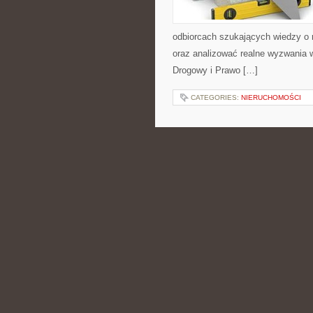
odbiorcach szukających wiedzy o r
oraz analizować realne wyzwania 
Drogowy i Prawo […]
CATEGORIES:
NIERUCHOMOŚCI
MODOWE PORAD
POSTED BY ADMIN
MAR - 27 -
rozwiązań zarówno na mroźne tygodn
łączy się z nowoczesnością, dzię