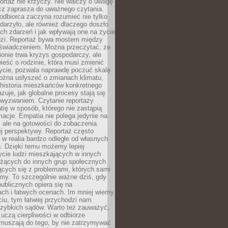
ortaż nie krzyczy. Nie walczy o uwagę
ecz zaprasza do uważnego czytania.
odbiorca zaczyna rozumieć nie tylko
ydarzyło, ale również dlaczego doszło
ch zdarzeń i jak wpływają one na życie
dzi. Reportaż bywa mostem między
oświadczeniem. Można przeczytać, że
ionie trwa kryzys gospodarczy, ale
ieść o rodzinie, która musi zmienić
życie, pozwala naprawdę poczuć skalę
ożna usłyszeć o zmianach klimatu,
 historia mieszkańców konkretnego
zuje, jak globalne procesy stają się
wyzwaniem. Czytanie reportaży
tię w sposób, którego nie zastąpią
rmacje. Empatia nie polega jedynie na
 ale na gotowości do zobaczenia
ej perspektywy. Reportaż często
 w realia bardzo odległe od własnych
. Dzięki temu możemy lepiej
ycie ludzi mieszkających w innych
eżących do innych grup społecznych
ących się z problemami, których sami
śmy. To szczególnie ważne dziś, gdy
publicznych opiera się na
ach i łatwych ocenach. Im mniej wiemy
iu, tym łatwiej przychodzi nam
zybkich sądów. Warto też zauważyć,
 uczą cierpliwości w odbiorze
Zmuszają do tego, by nie zatrzymywać