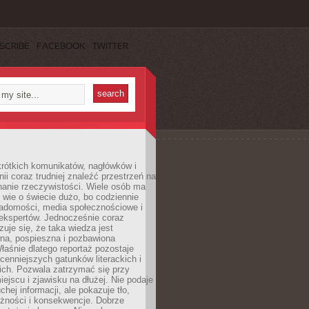
SCRIBE
FACEBOOK
TWITTER
rótkich komunikatów, nagłówków i
nii coraz trudniej znaleźć przestrzeń na
nanie rzeczywistości. Wiele osób ma
 wie o świecie dużo, bo codziennie
iadomości, media społecznościowe i
ekspertów. Jednocześnie coraz
zuje się, że taka wiedza jest
na, pospieszna i pozbawiona
łaśnie dlatego reportaż pozostaje
cenniejszych gatunków literackich i
ich. Pozwala zatrzymać się przy
iejscu i zjawisku na dłużej. Nie podaje
chej informacji, ale pokazuje tło,
eżności i konsekwencje. Dobrze