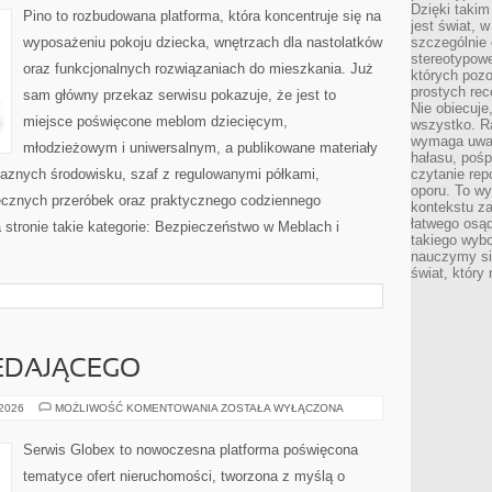
Dzięki takim
Pino to rozbudowana platforma, która koncentruje się na
jest świat, 
wyposażeniu pokoju dziecka, wnętrzach dla nastolatków
szczególnie
stereotypowe
oraz funkcjonalnych rozwiązaniach do mieszkania. Już
których pozo
prostych rec
sam główny przekaz serwisu pokazuje, że jest to
Nie obiecuje
miejsce poświęcone meblom dziecięcym,
wszystko. R
wymaga uwag
młodzieżowym i uniwersalnym, a publikowane materiały
hałasu, poś
jaznych środowisku, szaf z regulowanymi półkami,
czytanie rep
oporu. To wy
ęcznych przeróbek oraz praktycznego codziennego
kontekstu za
łatwego osą
a stronie takie kategorie: Bezpieczeństwo w Meblach i
takiego wyb
nauczymy się
świat, który
EDAJĄCEGO
PORADNIK
 2026
MOŻLIWOŚĆ KOMENTOWANIA
ZOSTAŁA WYŁĄCZONA
SPRZEDAJĄCEGO
Serwis Globex to nowoczesna platforma poświęcona
tematyce ofert nieruchomości, tworzona z myślą o