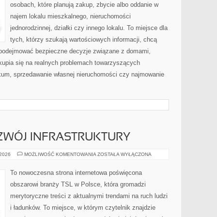
osobach, które planują zakup, zbycie albo oddanie w
najem lokalu mieszkalnego, nieruchomości
jednorodzinnej, działki czy innego lokalu. To miejsce dla
tych, którzy szukają wartościowych informacji, chcą
az podejmować bezpieczne decyzje związane z domami,
skupia się na realnych problemach towarzyszących
kum, sprzedawanie własnej nieruchomości czy najmowanie
OZWÓJ INFRASTRUKTURY
INWESTYCJE
 2026
MOŻLIWOŚĆ KOMENTOWANIA
ZOSTAŁA WYŁĄCZONA
I
ROZWÓJ
INFRASTRUKTURY
To nowoczesna strona internetowa poświęcona
obszarowi branży TSL w Polsce, która gromadzi
merytoryczne treści z aktualnymi trendami na ruch ludzi
i ładunków. To miejsce, w którym czytelnik znajdzie