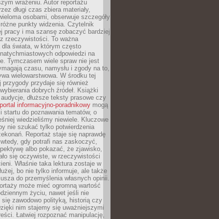
szym wrażeniu. Autor reportażu
zez długi czas zbiera materiały,
wieloma osobami, obserwuje szczegóły
e różne punkty widzenia. Czytelnik
ej pracy i ma szansę zobaczyć bardziej
z rzeczywistości. To ważna
dla świata, w którym często
natychmiastowych odpowiedzi na
e. Tymczasem wiele spraw nie jest
ymagają czasu, namysłu i zgody na to,
ywa wielowarstwowa. W środku tej
ej przygody przydaje się również
wybierania dobrych źródeł. Książki
, audycje, dłuższe teksty prasowe czy
portal informacyjno-poradnikowy
mogą
i startu do poznawania tematów, o
śniej wiedzieliśmy niewiele. Kluczowe
 by nie szukać tylko potwierdzenia
zekonań. Reportaż staje się naprawdę
wtedy, gdy potrafi nas zaskoczyć,
pektywę albo pokazać, że zjawisko,
ło się oczywiste, w rzeczywistości
ieni. Właśnie taka lektura zostaje w
użej, bo nie tylko informuje, ale także
usza do przemyślenia własnych opinii.
portaży może mieć ogromną wartość
dziennym życiu, nawet jeśli nie
 się zawodowo polityką, historią czy
Dzięki nim stajemy się uważniejszymi
reści. Łatwiej rozpoznać manipulację,