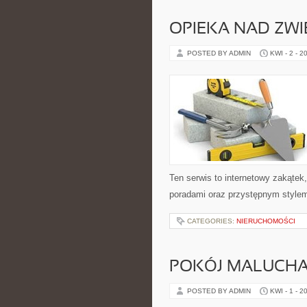
OPIEKA NAD ZWI
POSTED BY ADMIN
KWI - 2 - 2
Ten serwis to internetowy zakątek
poradami oraz przystępnym stylem.
CATEGORIES:
NIERUCHOMOŚCI
POKÓJ MALUCH
POSTED BY ADMIN
KWI - 1 - 2