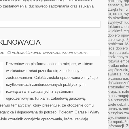
napisany rep
sensacją, l
e do zastanowienia, duchowego zatrzymania oraz szukania
Dzięki temu 
to, co się w
do określony
zwykłych lu
faktami a d
w jakimś reg
dopiero opow
całe swoje 
 RENOWACJA
problemu. M
lecz dopiero
miejsca poka
KONSERWACJA
026
MOŻLIWOŚĆ KOMENTOWANIA
ZOSTAŁA WYŁĄCZONA
I
codziennym 
RENOWACJA
rozwija empa
Prezentowana platforma online to miejsce, w którym
krótkie info
współczuciu,
wartościowe treści przenika się z codziennym
świata z inn
zastosowaniem. Całość została opracowana z myślą o
przenosi nas
doświadczeń
użytkownikach zainteresowanych praktycznymi
zrozumieć ż
rozwiązaniami związanych z systemami
krajach, nal
albo zmagaj
ogrodzeniowymi, furtkami, zabudową garażową,
nie przeżyli
wiele debat 
 serwis tematyczny, który prezentuje, że otoczenie domu
uproszczeni
legancka i dopasowana do potrzeb. Polecam Garaże i Wiaty
o czyimś życ
wydawanie s
isie czytelnik odnajdzie opracowania, które ułatwiają
że reportaże
informacji. 