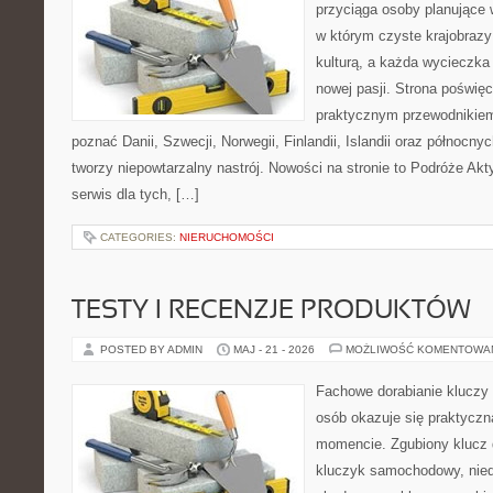
przyciąga osoby planujące 
w którym czyste krajobrazy
kulturą, a każda wycieczka
nowej pasji. Strona poświęc
praktycznym przewodnikiem 
poznać Danii, Szwecji, Norwegii, Finlandii, Islandii oraz północny
tworzy niepowtarzalny nastrój. Nowości na stronie to Podróże Ak
serwis dla tych, […]
CATEGORIES:
NIERUCHOMOŚCI
TESTY I RECENZJE PRODUKTÓW
POSTED BY ADMIN
MAJ - 21 - 2026
MOŻLIWOŚĆ KOMENTOWA
Fachowe dorabianie kluczy t
osób okazuje się praktycz
momencie. Zgubiony klucz 
kluczyk samochodowy, niedz