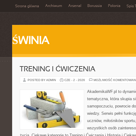
Archiwum
Arsenal
Borussia
Polonia
Strona główna
Spis 
ŚWINIA
TRENING I ĆWICZENIA
POSTED BY ADMIN
CZE - 2 - 2026
MOŻLIWOŚĆ KOMENTOWAN
AkademikaWF.pl to dynamicz
tematyczna, która skupia s
samopoczuciu, powrocie do
wiedzy. Serwis pełni funkcję
uczniów, miłośników sportu
wszystkich osób zaintere
życia. Ciekawe kategorie to Trening i Ćwiczenia i Historia i Ciek