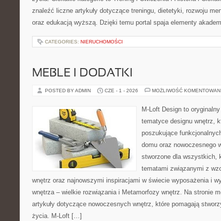
znaleźć liczne artykuły dotyczące treningu, dietetyki, rozwoju men
oraz edukacją wyższą. Dzięki temu portal spaja elementy akadem
CATEGORIES:
NIERUCHOMOŚCI
MEBLE I DODATKI
POSTED BY ADMIN
CZE - 1 - 2026
MOŻLIWOŚĆ KOMENTOWAN
M-Loft Design to oryginaln
tematyce designu wnętrz, kt
poszukujące funkcjonalnyc
domu oraz nowoczesnego w
stworzone dla wszystkich, k
tematami związanymi z wz
wnętrz oraz najnowszymi inspiracjami w świecie wyposażenia i w
wnętrza – wielkie rozwiązania i Metamorfozy wnętrz. Na stronie
artykuły dotyczące nowoczesnych wnętrz, które pomagają stworz
życia. M-Loft […]