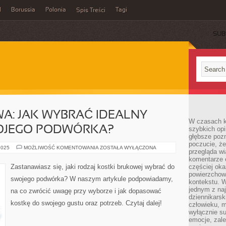
l
Borussia
Polonia
Tagi
Spis Treści
SUB
A: JAK WYBRAĆ IDEALNY
W czasach k
OJEGO PODWÓRKA?
szybkich opi
głębsze poz
poczucie, że
KOSTKA
2025
MOŻLIWOŚĆ KOMENTOWANIA
ZOSTAŁA WYŁĄCZONA
przegląda w
BRUKOWA:
JAK
komentarze 
WYBRAĆ
Zastanawiasz się, jaki rodzaj kostki brukowej wybrać do
częściej oka
IDEALNY
powierzchow
RODZAJ
swojego podwórka? W naszym artykule podpowiadamy,
DLA
kontekstu. W
SWOJEGO
jednym z naj
na co zwrócić uwagę przy wyborze i jak dopasować
PODWÓRKA?
dziennikarsk
kostkę do swojego gustu oraz potrzeb. Czytaj dalej!
człowieku, m
wyłącznie su
emocje, zal