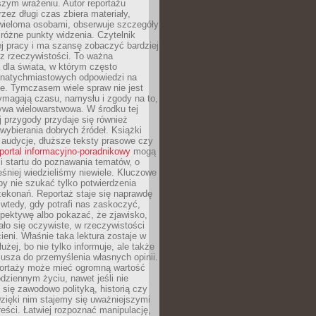
szym wrażeniu. Autor reportażu
zez długi czas zbiera materiały,
wieloma osobami, obserwuje szczegóły
e różne punkty widzenia. Czytelnik
ej pracy i ma szansę zobaczyć bardziej
z rzeczywistości. To ważna
dla świata, w którym często
natychmiastowych odpowiedzi na
e. Tymczasem wiele spraw nie jest
ymagają czasu, namysłu i zgody na to,
ywa wielowarstwowa. W środku tej
ej przygody przydaje się również
wybierania dobrych źródeł. Książki
, audycje, dłuższe teksty prasowe czy
portal informacyjno-poradnikowy
mogą
i startu do poznawania tematów, o
śniej wiedzieliśmy niewiele. Kluczowe
 by nie szukać tylko potwierdzenia
zekonań. Reportaż staje się naprawdę
wtedy, gdy potrafi nas zaskoczyć,
pektywę albo pokazać, że zjawisko,
ło się oczywiste, w rzeczywistości
ieni. Właśnie taka lektura zostaje w
użej, bo nie tylko informuje, ale także
usza do przemyślenia własnych opinii.
portaży może mieć ogromną wartość
dziennym życiu, nawet jeśli nie
 się zawodowo polityką, historią czy
Dzięki nim stajemy się uważniejszymi
reści. Łatwiej rozpoznać manipulację,