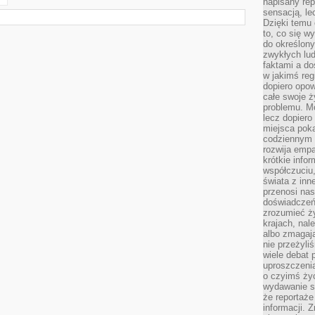
napisany rep
sensacją, l
Dzięki temu 
to, co się w
do określony
zwykłych lu
faktami a d
w jakimś reg
dopiero opow
całe swoje 
problemu. M
lecz dopiero
miejsca poka
codziennym 
rozwija empa
krótkie info
współczuciu,
świata z inn
przenosi nas
doświadczeń
zrozumieć ż
krajach, nal
albo zmagaj
nie przeżyli
wiele debat 
uproszczeni
o czyimś życ
wydawanie s
że reportaże
informacji. 