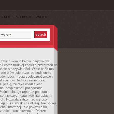
SCRIBE
FACEBOOK
TWITTER
rótkich komunikatów, nagłówków i
nii coraz trudniej znaleźć przestrzeń na
nanie rzeczywistości. Wiele osób ma
 wie o świecie dużo, bo codziennie
iadomości, media społecznościowe i
ekspertów. Jednocześnie coraz
zuje się, że taka wiedza jest
na, pospieszna i pozbawiona
łaśnie dlatego reportaż pozostaje
cenniejszych gatunków literackich i
ich. Pozwala zatrzymać się przy
iejscu i zjawisku na dłużej. Nie podaje
chej informacji, ale pokazuje tło,
eżności i konsekwencje. Dobrze