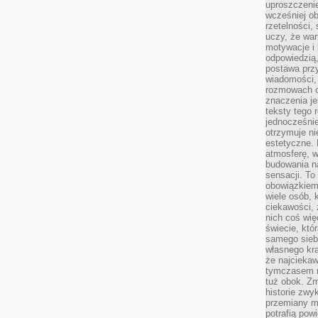
uproszczenie
wcześniej o
rzetelności,
uczy, że war
motywacje i 
odpowiedzią,
postawa przy
wiadomości, 
rozmowach o
znaczenia je
teksty tego r
jednocześnie
otrzymuje ni
estetyczne. 
atmosferę, w
budowania na
sensacji. To 
obowiązkiem,
wiele osób, 
ciekawości, 
nich coś wię
świecie, któ
samego siebi
własnego kra
że najciekaw
tymczasem n
tuż obok. Zm
historie zwy
przemiany ma
potrafią pow