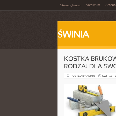
Archiwum
Arsena
Strona główna
ŚWINIA
KOSTKA BRUKOW
RODZAJ DLA SW
POSTED BY ADMIN
KWI - 17 - 