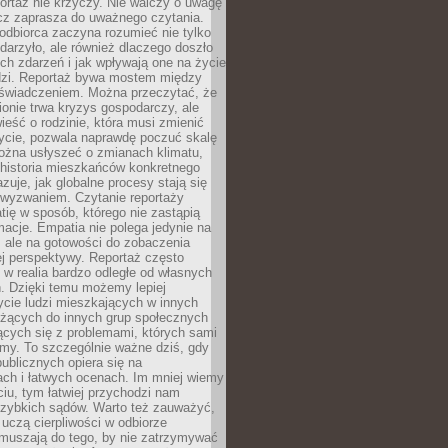
ortaż nie krzyczy. Nie walczy o uwagę
ecz zaprasza do uważnego czytania.
odbiorca zaczyna rozumieć nie tylko
ydarzyło, ale również dlaczego doszło
ch zdarzeń i jak wpływają one na życie
dzi. Reportaż bywa mostem między
oświadczeniem. Można przeczytać, że
ionie trwa kryzys gospodarczy, ale
ieść o rodzinie, która musi zmienić
życie, pozwala naprawdę poczuć skalę
ożna usłyszeć o zmianach klimatu,
 historia mieszkańców konkretnego
zuje, jak globalne procesy stają się
wyzwaniem. Czytanie reportaży
tię w sposób, którego nie zastąpią
rmacje. Empatia nie polega jedynie na
 ale na gotowości do zobaczenia
ej perspektywy. Reportaż często
 w realia bardzo odległe od własnych
. Dzięki temu możemy lepiej
ycie ludzi mieszkających w innych
eżących do innych grup społecznych
ących się z problemami, których sami
śmy. To szczególnie ważne dziś, gdy
publicznych opiera się na
ach i łatwych ocenach. Im mniej wiemy
iu, tym łatwiej przychodzi nam
zybkich sądów. Warto też zauważyć,
 uczą cierpliwości w odbiorze
Zmuszają do tego, by nie zatrzymywać