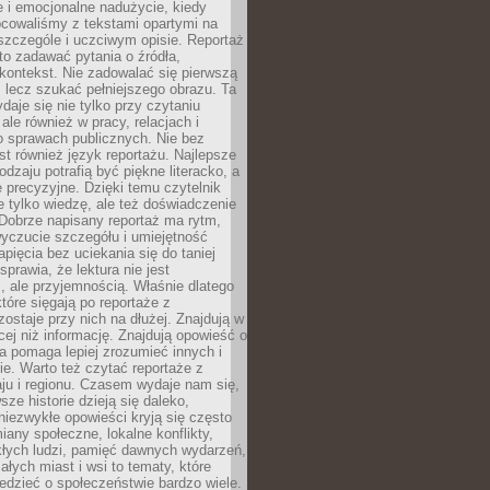
 i emocjonalne nadużycie, kiedy
bcowaliśmy z tekstami opartymi na
 szczególe i uczciwym opisie. Reportaż
to zadawać pytania o źródła,
kontekst. Nie zadowalać się pierwszą
 lecz szukać pełniejszego obrazu. Ta
daje się nie tylko przy czytaniu
ale również w pracy, relacjach i
 sprawach publicznych. Nie bez
st również język reportażu. Najlepsze
odzaju potrafią być piękne literacko, a
 precyzyjne. Dzięki temu czytelnik
e tylko wiedzę, ale też doświadczenie
Dobrze napisany reportaż ma rytm,
yczucie szczegółu i umiejętność
pięcia bez uciekania się do taniej
sprawia, że lektura nie jest
 ale przyjemnością. Właśnie dlatego
które sięgają po reportaże z
zostaje przy nich na dłużej. Znajdują w
cej niż informację. Znajdują opowieść o
ra pomaga lepiej zrozumieć innych i
e. Warto też czytać reportaże z
ju i regionu. Czasem wydaje nam się,
sze historie dzieją się daleko,
iezwykłe opowieści kryją się często
iany społeczne, lokalne konflikty,
kłych ludzi, pamięć dawnych wydarzeń,
łych miast i wsi to tematy, które
iedzieć o społeczeństwie bardzo wiele.