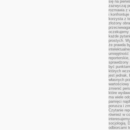
się na pierw
zazwyczaj pr
rozmawia z 
i konfrontuj
korzysta z t
złożony obra
przeciwwaga 
oczekujemy 
każde pytani
prostych. W
że prawda b
intelektualn
umiejętność 
reporterskie
sprawdzony
być punktam
których wcze
jest jednak,
własnych pr
wartościowy 
zmienić pers
które wydawa
ma wiele odc
pamięci najdł
porusza i zm
Czytanie re
również w co
interesujemy
socjologią. 
odbiorcami t