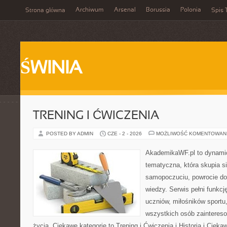
Archiwum
Arsenal
Borussia
Polonia
Strona główna
Spis 
ŚWINIA
TRENING I ĆWICZENIA
POSTED BY ADMIN
CZE - 2 - 2026
MOŻLIWOŚĆ KOMENTOWAN
AkademikaWF.pl to dynamicz
tematyczna, która skupia s
samopoczuciu, powrocie do
wiedzy. Serwis pełni funkcję
uczniów, miłośników sportu
wszystkich osób zaintere
życia. Ciekawe kategorie to Trening i Ćwiczenia i Historia i Ciek