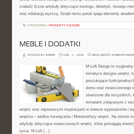
znaleźć liczne artykuły dotyczące treningu, dietetyki, rozwoju men
oraz edukacją wyższą. Dzięki temu portal spaja elementy akadem
CATEGORIES:
PRODUKTY KISZONE
MEBLE I DODATKI
POSTED BY ADMIN
CZE - 1 - 2026
MOŻLIWOŚĆ KOMENTOWAN
M-Loft Design to oryginaln
tematyce designu wnętrz, kt
poszukujące funkcjonalnyc
domu oraz nowoczesnego w
stworzone dla wszystkich, k
tematami związanymi z wz
wnętrz oraz najnowszymi inspiracjami w świecie wyposażenia i w
wnętrza – wielkie rozwiązania i Metamorfozy wnętrz. Na stronie
artykuły dotyczące nowoczesnych wnętrz, które pomagają stworz
życia. M-Loft […]