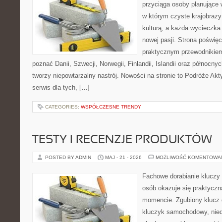
przyciąga osoby planujące 
w którym czyste krajobrazy
kulturą, a każda wycieczka
nowej pasji. Strona poświęc
praktycznym przewodnikiem 
poznać Danii, Szwecji, Norwegii, Finlandii, Islandii oraz północny
tworzy niepowtarzalny nastrój. Nowości na stronie to Podróże Ak
serwis dla tych, […]
CATEGORIES:
WSPÓŁCZESNE TRENDY
TESTY I RECENZJE PRODUKTÓW
POSTED BY ADMIN
MAJ - 21 - 2026
MOŻLIWOŚĆ KOMENTOWA
Fachowe dorabianie kluczy t
osób okazuje się praktycz
momencie. Zgubiony klucz 
kluczyk samochodowy, niedz