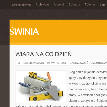
Archiwum
Arsenal
Borussia
Polonia
Strona główna
Spis 
ŚWINIA
WIARA NA CO DZIEŃ
POSTED BY ADMIN
KWI - 6 - 2026
MOŻLIWOŚĆ KOMENTOWAN
Blog chrześcijański dedyko
łączy zwykłe życie z życi
w którym życie religijne ni
rzeczywistości, lecz obecn
pracy, w chwilach szczęści
ukazuje, że życie z Bogie
każdego, a artykuły publikowane na stronie pomagają w pogłębian