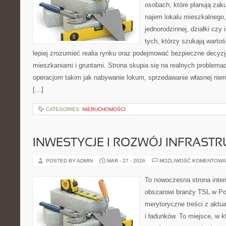
osobach, które planują zak
najem lokalu mieszkalnego
jednorodzinnej, działki czy 
tych, którzy szukają wartoś
lepiej zrozumieć realia rynku oraz podejmować bezpieczne decyz
mieszkaniami i gruntami. Strona skupia się na realnych problem
operacjom takim jak nabywanie lokum, sprzedawanie własnej ni
[…]
CATEGORIES:
NIERUCHOMOŚCI
INWESTYCJE I ROZWÓJ INFRAST
POSTED BY ADMIN
MAR - 27 - 2026
MOŻLIWOŚĆ KOMENTOWA
To nowoczesna strona inte
obszarowi branży TSL w Po
merytoryczne treści z aktua
i ładunków. To miejsce, w k