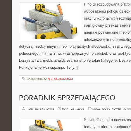
Pino to rozbudowana platfor
wyposażeniu pokoju dziecka
oraz funkcjonalnych rozwią
sam główny przekaz serwisu
miejsce poświęcone meblo
młodzieżowym i uniwersaln
dotyczą między innymi mebli przyjaznych środowisku, szaf z reg
północnego minimalizmu, własnoręcznych przeróbek oraz prakty
korzystania z mebli. Znajdziesz na stronie takie kategorie: Bezp
Funkcjonalne Rozwiązania. To […]
CATEGORIES:
NIERUCHOMOŚCI
PORADNIK SPRZEDAJĄCEGO
POSTED BY ADMIN
MAR - 28 - 2026
MOŻLIWOŚĆ KOMENTOWA
Serwis Globex to nowoczes
tematyce ofert nieruchomoś