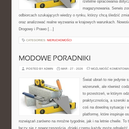
rzetelne opracowania dotyczą
magazynowania. Serwis zos
odbiorcach szukających wiedzy o rynku, którzy chcą śledzić zmia
oraz analizować realne wyzwania w krajowych warunkach. Nowości
Drogowy i Prawo […]
CATEGORIES:
NIERUCHOMOŚCI
MODOWE PORADNIKI
POSTED BY ADMIN
MAR - 27 - 2026
MOŻLIWOŚĆ KOMENTOWA
Świat ubrań to nie jedynie
wizerunek, ale również cod
to przestrzeń, w którym odz
praktycznością, a szeroki 
coś na dowolną sytuację i
platformę, które inspiruje 
rozwiązań zarówno na mroźne tygodnie, jak i na letnie chwile. To 
łączy się z nowoczesnością, dzięki czemu każdy może odnaleźć 