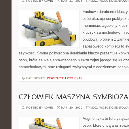
POSTED BY ADMIN
MAJ - 21 - 2026
MOŻLIWOŚĆ KOMENTOWA
Fachowe dorabianie kluczy t
osób okazuje się praktycz
momencie. Zgubiony klucz 
kluczyk samochodowy, niedz
obudowa, problem z zamkie
zapasowego kompletu to syt
szybkość. Strona poświęcona dorabianiu kluczy prezentuje konkre
osób, które szukają sprawdzonego punktu zajmującego się klucz
samochodowymi oraz usługami związanymi z codziennym bezpie
CATEGORIES:
INSPIRACJE I PROJEKTY
CZŁOWIEK–MASZYNA: SYMBIOZA
POSTED BY ADMIN
MAJ - 20 - 2026
MOŻLIWOŚĆ KOMENTOWA
Augmentyka to futurystyczn
osób, które chcą analizować