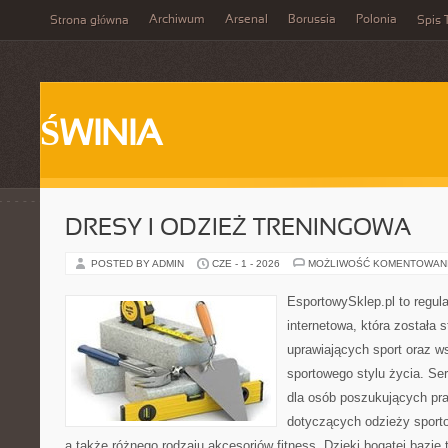
Archiwum
Arsenal
Borussia
Polonia
Strona główna
Spis 
ŚWINIA
DRESY I ODZIEŻ TRENINGOWA
POSTED BY ADMIN
CZE - 1 - 2026
MOŻLIWOŚĆ KOMENTOWAN
EsportowySklep.pl to regula
internetowa, która została
uprawiających sport oraz w
sportowego stylu życia. Se
dla osób poszukujących p
dotyczących odzieży sporto
a także różnego rodzaju akcesoriów fitness. Dzięki bogatej bazie