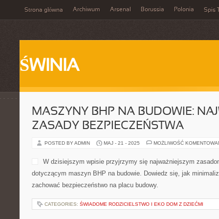
Archiwum
Arsenal
Borussia
Polonia
Strona główna
Spis 
ŚWINIA
MASZYNY BHP NA BUDOWIE: NA
ZASADY BEZPIECZEŃSTWA
POSTED BY ADMIN
MAJ - 21 - 2025
MOŻLIWOŚĆ KOMENTOWA
W dzisiejszym wpisie przyjrzymy się najważniejszym zasad
dotyczącym maszyn BHP na budowie. Dowiedz się, jak minimali
zachować bezpieczeństwo na placu budowy.
CATEGORIES:
ŚWIADOME RODZICIELSTWO I EKO DOM Z DZIEĆMI