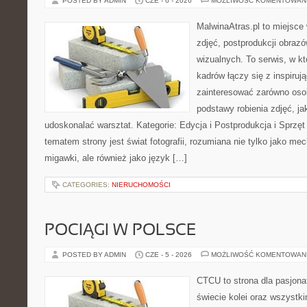
POSTED BY ADMIN
CZE - 6 - 2026
MOŻLIWOŚĆ KOMENTOWAN
MalwinaAtras.pl to miejsce 
zdjęć, postprodukcji obrazó
wizualnych. To serwis, w k
kadrów łączy się z inspiruj
zainteresować zarówno osob
podstawy robienia zdjęć, jak
udoskonalać warsztat. Kategorie: Edycja i Postprodukcja i Sprzę
tematem strony jest świat fotografii, rozumiana nie tylko jako m
migawki, ale również jako język […]
CATEGORIES:
NIERUCHOMOŚCI
POCIĄGI W POLSCE
POSTED BY ADMIN
CZE - 5 - 2026
MOŻLIWOŚĆ KOMENTOWAN
CTCU to strona dla pasjonat
świecie kolei oraz wszystki