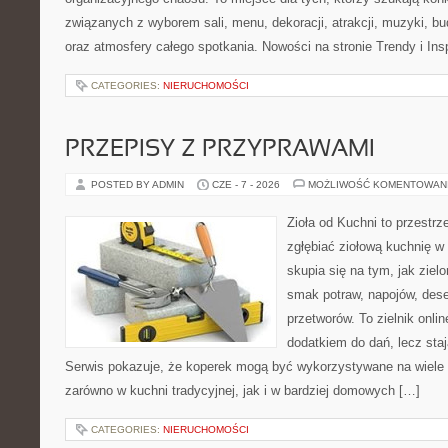
związanych z wyborem sali, menu, dekoracji, atrakcji, muzyki, b
oraz atmosfery całego spotkania. Nowości na stronie Trendy i Insp
CATEGORIES:
NIERUCHOMOŚCI
PRZEPISY Z PRZYPRAWAMI
POSTED BY ADMIN
CZE - 7 - 2026
MOŻLIWOŚĆ KOMENTOWAN
Zioła od Kuchni to przestrz
zgłębiać ziołową kuchnię w
skupia się na tym, jak ziel
smak potraw, napojów, des
przetworów. To zielnik onlin
dodatkiem do dań, lecz sta
Serwis pokazuje, że koperek mogą być wykorzystywane na wiele
zarówno w kuchni tradycyjnej, jak i w bardziej domowych […]
CATEGORIES:
NIERUCHOMOŚCI