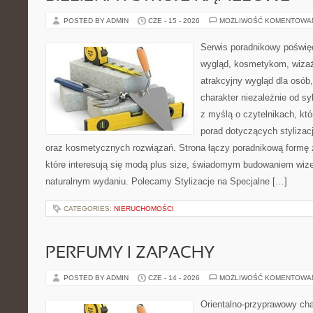
POSTED BY ADMIN
CZE - 15 - 2026
MOŻLIWOŚĆ KOMENTOWA
Serwis poradnikowy poświęc
wygląd, kosmetykom, wiza
atrakcyjny wygląd dla osób
charakter niezależnie od sy
z myślą o czytelnikach, kt
porad dotyczących stylizacji
oraz kosmetycznych rozwiązań. Strona łączy poradnikową formę 
które interesują się modą plus size, świadomym budowaniem wiz
naturalnym wydaniu. Polecamy Stylizacje na Specjalne […]
CATEGORIES:
NIERUCHOMOŚCI
PERFUMY I ZAPACHY
POSTED BY ADMIN
CZE - 14 - 2026
MOŻLIWOŚĆ KOMENTOWA
Orientalno-przyprawowy char