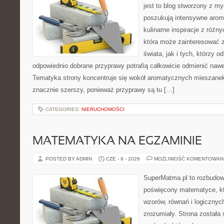
jest to blog stworzony z my
poszukują intensywne aroma
kulinarne inspiracje z różny
która może zainteresować 
świata, jak i tych, którzy 
odpowiednio dobrane przyprawy potrafią całkowicie odmienić nawe
Tematyka strony koncentruje się wokół aromatycznych mieszanek, 
znacznie szerszy, ponieważ przyprawy są tu […]
CATEGORIES:
NIERUCHOMOŚCI
MATEMATYKA NA EGZAMINIE
POSTED BY ADMIN
CZE - 9 - 2026
MOŻLIWOŚĆ KOMENTOWAN
SuperMatma.pl to rozbudow
poświęcony matematyce, któ
wzorów, równań i logicznyc
zrozumiały. Strona została