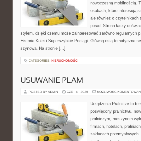
nowoczesną mobilnością. To
osobach, które interesują s
ale również o czytelnikach
porad. Strona łączy doświa
stylem, dzięki czemu może zainteresować zarówno regularnych pa
Historia Kolei i Superszybkie Pociągi. Główną osią tematyczną s
szynowa. Na stronie […]
CATEGORIES:
NIERUCHOMOŚCI
USUWANIE PLAM
POSTED BY ADMIN
CZE - 4 - 2026
MOŻLIWOŚĆ KOMENTOWAN
Urządzenia Pralnicze to te
poświęcony pralnictwu, n
pralniczym, maszynom wy
firmach, hotelach, pralniac
zakładach przemysłowych. 