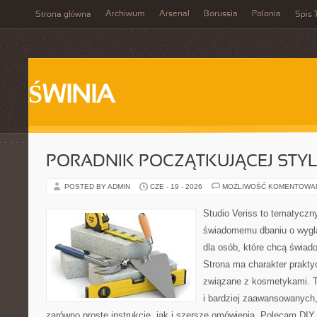
Archiwum
Arsenal
Borussia
Polonia
Strona główna
Spis 
ŚWINIA
PORADNIK POCZĄTKUJĄCEJ STYL
POSTED BY ADMIN
CZE - 19 - 2026
MOŻLIWOŚĆ KOMENTOWA
Studio Veriss to tematyczn
świadomemu dbaniu o wygl
dla osób, które chcą świad
Strona ma charakter prakty
związane z kosmetykami. T
i bardziej zaawansowanych
zarówno proste instrukcje, jak i szersze omówienia. Polecam DIY 