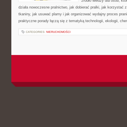
źródło wiedzy dla osób, któ
działa nowoczesne pralnictwo, jak dobierać pralki, jak korzystać 
tkaniny, jak usuwać plamy i jak organizować wydajny proces pran
praktyczne porady łączą się z tematyką technologii, ekologii, che
CATEGORIES:
NIERUCHOMOŚCI