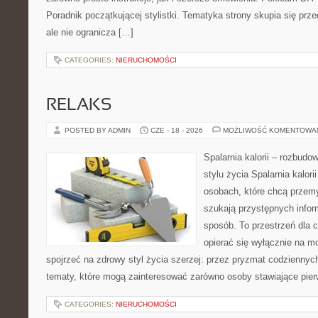
Poradnik początkującej stylistki. Tematyka strony skupia się pr
ale nie ogranicza […]
CATEGORIES:
NIERUCHOMOŚCI
RELAKS
POSTED BY ADMIN
CZE - 18 - 2026
MOŻLIWOŚĆ KOMENTOWA
Spalarnia kalorii – rozbud
stylu życia Spalarnia kalori
osobach, które chcą przemy
szukają przystępnych infor
sposób. To przestrzeń dla c
opierać się wyłącznie na m
spojrzeć na zdrowy styl życia szerzej: przez pryzmat codzienny
tematy, które mogą zainteresować zarówno osoby stawiające pierw
CATEGORIES:
NIERUCHOMOŚCI