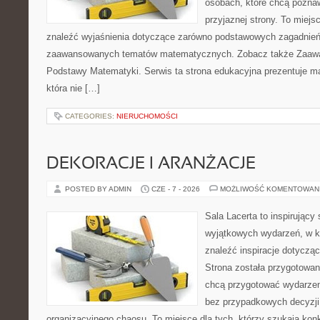
osobach, które chcą poznaw
przyjaznej strony. To miej
znaleźć wyjaśnienia dotyczące zarówno podstawowych zagadnień, 
zaawansowanych tematów matematycznych. Zobacz także Zaaw
Podstawy Matematyki. Serwis ta strona edukacyjna prezentuje m
która nie […]
CATEGORIES:
NIERUCHOMOŚCI
DEKORACJE I ARANŻACJE
POSTED BY ADMIN
CZE - 7 - 2026
MOŻLIWOŚĆ KOMENTOWAN
Sala Lacerta to inspirujący
wyjątkowych wydarzeń, w k
znaleźć inspiracje dotyczą
Strona została przygotowan
chcą przygotować wydarzen
bez przypadkowych decyzji,
organizacyjnego chaosu. To miejsce dla tych, którzy szukają kon