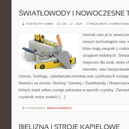
ŚWIATŁOWODY I NOWOCZESNE 
POSTED BY ADMIN
CZE - 17 - 2026
MOŻLIWOŚĆ KOMENTOWA
Internat.com.pl to nowocze
nowym technologiom oraz 
które mają związek z codz
urządzeń mobilnych. Stron
miejscem dla osób, które c
internetu, sieci bezprzewo
chmury, hostingu, cyberbezpieczeństwa oraz użytkowych rozwiąz
Nowości na stronie: Hosting i Serwery i Światłowody i Nowoczesn
którym świat online zostaje pokazana w sposób czytelny. Zamias
czytelnik może znaleźć […]
CATEGORIES:
NIERUCHOMOŚCI
BIELIZNA I STROJE KĄPIELOWE